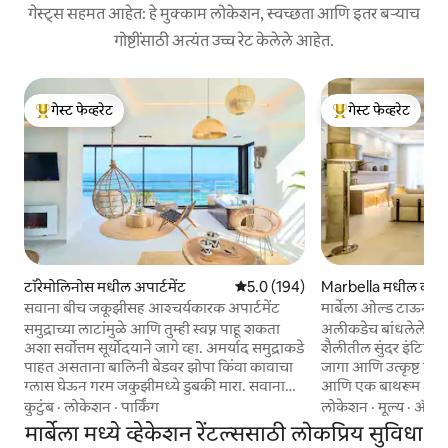
गेस्ट्स सहमत आहेत: हे मुक्काम लोकेशन, स्वच्छता आणि इतर बऱ्याच
गोष्टींसाठी अत्यंत उच्च रेट केलेले आहेत.
गेस्ट फेव्हरेट
गेस्ट फेव्हरेट
टॉप गेस्ट फेव्हरेट
टॉप गेस्ट फेव्हरेट
टॉरेमोलिनोस मधील अपार्टमेंट
5 पैकी 5.0 सरासरी रेटिंग, 194 रिव्ह्यूज
5.0 (194)
Marbella मधील काँड
सवाना बीच जकूझीसह आश्चर्यकारक अपार्टमेंट
मार्बेला ओल्ड टाऊनमधी
लुन...
समुद्राच्या लाटांमुळे आणि तुम्ही स्वप्न पाहू शकता
अलीकडेच बांधलेले अपार
अशा सर्वोत्तम सूर्योदयाने जागे व्हा. अमर्याद समुद्राकडे
शैलीतील सुंदर इंटिरि
पाहत असताना बालिनी बेडवर झोपा किंवा कावाचा
जागा आणि उत्कृष्ट गुण आहेत. यात
ग्लास घेऊन गरम जकुझीमध्ये डुबकी मारा. सवाना
आणि एक बाथरूम आहे 
बीच हा एका जादुई आणि मोहक ठिकाणी
जोडण्याची शक्यता आहे.
कुटुंब
·
लोकेशन
·
पार्किंग
लोकेशन
·
मूल्य
·
ॲक्स
आरामदायक सुट्टीसाठी डिझाइन केलेला आहे. सवाना
मजल्यावर स्थित, त्यात
मार्बेला मध्ये व्हेकेशन रेंटल्ससाठी लोकप्रिय सुविधा
बीच हे एक जादुई ठिकाण आहे, मोहकपणे सजवलेले
ज्यामुळे ते खूप उज्ज्वल बनते. हे लॉफ्ट 