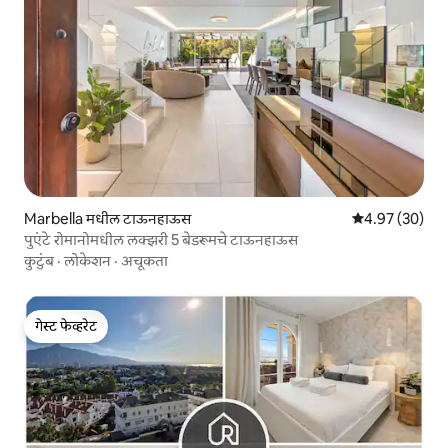
Marbella मधील टाऊनहाऊस
5 पैकी 4.97 सरासरी
4.97 (30)
पुएंटे रोमानोमधील लक्झरी 5 बेडरूमचे टाऊनहाऊस
कुटुंब
·
लोकेशन
·
अचूकता
गेस्ट फेव्हरेट
गेस्ट फेव्हरेट