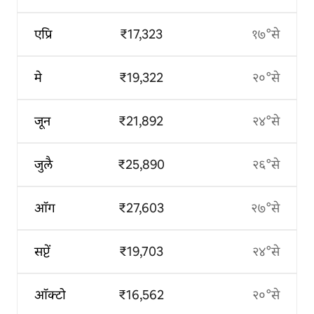
एप्रि
₹17,323
१७°से
मे
₹19,322
२०°से
जून
₹21,892
२४°से
जुलै
₹25,890
२६°से
ऑग
₹27,603
२७°से
सप्टें
₹19,703
२४°से
ऑक्टो
₹16,562
२०°से