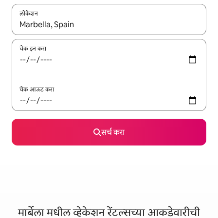
लोकेशन
जेव्हा परिणाम उपलब्ध असतील, तेव्हा वरच्या आणि खाली बाणांच्या किजसह नेव्हिगेट
चेक इन करा
चेक आऊट करा
सर्च करा
मार्बेला मधील व्हेकेशन रेंटल्सच्या आकडेवारीची