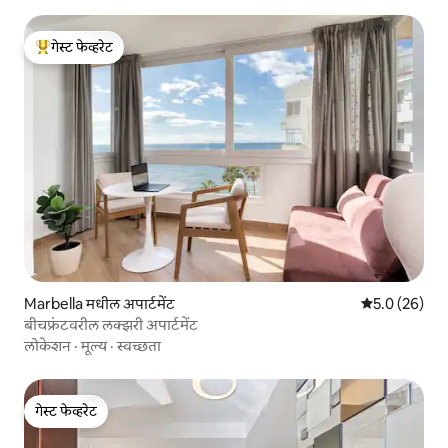
गेस्ट फेव्हरेट
टॉप गेस्ट फेव्हरेट
Marbella मधील अपार्टमेंट
5 पैकी 5.0 सरासर
5.0 (26)
बीचफ्रंटवरील लक्झरी अपार्टमेंट
लोकेशन
·
मूल्य
·
स्वच्छता
गेस्ट फेव्हरेट
गेस्ट फेव्हरेट