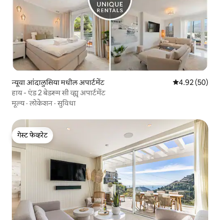
न्यूवा आंदालुसिया मधील अपार्टमेंट
5 पैकी 4.92 सरासरी
4.92 (50)
हाय - एंड 2 बेडरूम सी व्ह्यू अपार्टमेंट
मूल्य
·
लोकेशन
·
सुविधा
गेस्ट फेव्हरेट
गेस्ट फेव्हरेट