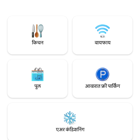
आणि प्रत्येक तपशीलासह. बोहो, नैसर्गिक आणि
प्रशस्त, प्रकाशमय आ
पारंपरिक शैलीत सजवलेले. रात्रीची लाईटिंग खूप
लिव्हिंग रूमला बाहेर त
उबदार आणि रोमँटिक आहे आणि दृश्ये अप्रतिम
भरपूर नैसर्गिक प्रकाश 
आहेत. लिव्हिंग रूममधील खिडक्या एकमेकांवर
आहे आणि जागेमध्ये इंट
सरकतात आणि बाल्कनी पूर्णपणे समुद्राकडे उघडी
आणि कार्यक्षमता राखते. 
आहे. टेरेसच्या भागात एक मोठा बालीनीज बेड
करण्यासाठी एक कोपरा 
(180x180), रात्रीच्या प्रकाशासह एक गरम जकूझी
आदर्श कामाची जागा आहे. बेडरूममध्ये 
किचन
वायफाय
आणि पुस्तक वाचणे किंवा कॉकटेल घेणे आराम
बेड आणि एक मोठी खिड
करण्यासाठी बसण्याची जागा आहे. अपार्टमेंटमध्ये
अँडालुसियन अंगण दि
समुद्राच्या दृश्यासह दोन बेडरूम आहेत. त्यापैकी एक
सुव्यवस्थित बाथरूम घर
पूर्णपणे ग्लेझ केलेले आहे, ज्यामुळे एक प्रशस्त आणि
आणि आनंददायक वास्तव्
प्रकाशमय जागा तयार होते. लिव्हिंग रूममधील दोन्ही
खिडक्या आणि दोन खोल्यांच्या खिडक्यांमध्ये
स्वयंचलित अपारदर्शक मॅट्स आहेत जे झोपण्याच्या
पूल
आवारात फ्री पार्किंग
वेळी एका जागेपासून दुसऱ्या जागेचे प्रायव्हसी
राखतात. बेडरूममधील दोन बेड 150x190 आकाराचे
आहेत, त्यांच्यावर चांगले घट्ट गाद्ये आहेत आणि
व्हिस्कोइलास्टिक फोम आहे. प्रत्येक बेडमध्ये दोन
व्हिस्कोइलास्टिक उशी आणि दोन सामान्य उशी
आहेत. अपार्टमेंटमध्ये दोन पूर्ण बाथरूम आहेत,
त्यापैकी एक इन-सुईट बाथरूम आहे. शॉवर्स वॉक-
इन आहेत आणि पाणी पावसाप्रमाणे छतावरून पडते.
एअर कंडिशनिंग
सिंक नैसर्गिक दगडापासून बनवले आहेत.