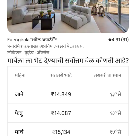
Fuengirola मधील अपार्टमेंट
5 पैकी 4.91 सरासर
4.91 (91)
पॅनोरॅमिक दृश्यांसह अप्रतिम लक्झरी पेंटहाऊस.
लोकेशन
·
कुटुंब
·
ॲक्सेस
मार्बेला ला भेट देण्याची सर्वोत्तम वेळ कोणती आहे?
महिना
सरासरी भाडे
सरासरी तापमान
जाने
₹14,849
१३°से
फेब्रु
₹14,087
१३°से
मार्च
₹15,134
१५°से