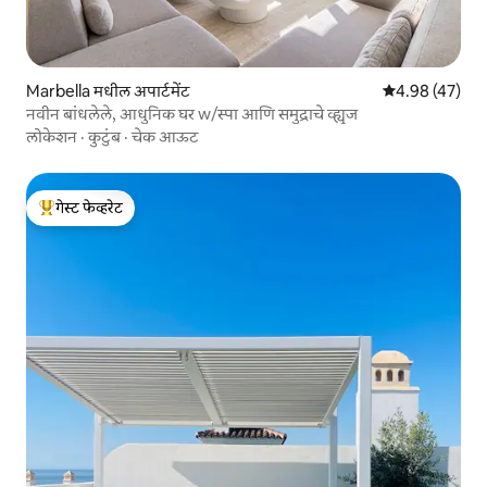
Marbella मधील अपार्टमेंट
5 पैकी 4.98 सरासर
4.98 (47)
नवीन बांधलेले, आधुनिक घर w/स्पा आणि समुद्राचे व्ह्यूज
लोकेशन
·
कुटुंब
·
चेक आऊट
गेस्ट फेव्हरेट
टॉप गेस्ट फेव्हरेट