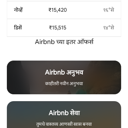
नोव्हें
₹15,420
१६°से
डिसें
₹15,515
१४°से
Airbnb च्या इतर ऑफर्स
Airbnb अनुभव
काहीतरी नवीन अनुभवा
Airbnb सेवा
तुमचे वास्तव्य आणखी खास बनवा