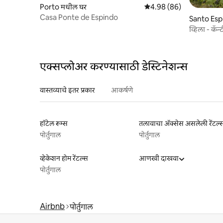
Porto मधील घर
5 पैकी 4.98 सरासरी रेटिंग, 86
4.98 (86)
Casa Ponte de Espindo
Santo Espí
व्हिला - कॅन
एक्सप्लोअर करण्यासाठी डेस्टिनेशन्स
वास्तव्याचे इतर प्रकार
आकर्षणे
हॉटेल रूम्स
तलावाचा ॲक्सेस असलेली रेंटल्
पोर्तुगाल
पोर्तुगाल
व्हेकेशन होम रेंटल्स
आणखी दाखवा
पोर्तुगाल
Airbnb
पोर्तुगाल