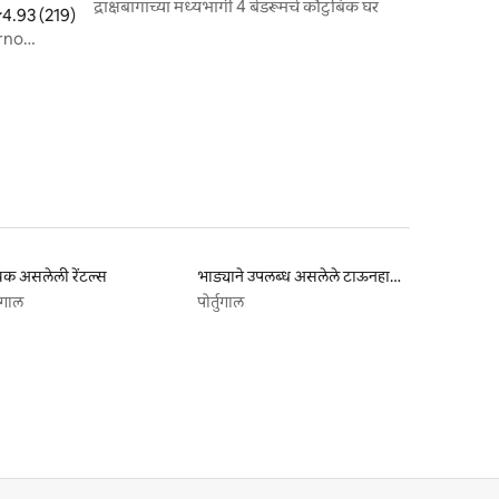
द्राक्षबागांच्या मध्यभागी 4 बेडरूमचे कौटुंबिक घर
 पैकी 4.93 सरासरी रेटिंग, 219 रिव्ह्यूज
4.93 (219)
क असलेली रेंटल्स
भाड्याने उपलब्ध असलेले टाऊनहाऊस
तुगाल
पोर्तुगाल