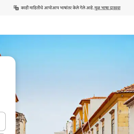
काही माहितीचे आपोआप भाषांतर केले गेले आहे. 
मूळ भाषा दाखवा
ा किजसह नेव्हिगेट करा किंवा स्पर्शाने स्वाइप जेश्चर्स वापरून एक्सप्लोर करा.