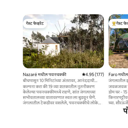
गेस्ट फेव्हरेट
गेस्ट फेव
गेस्ट फेव्हरेट
टॉप गेस्ट फे
Nazaré मधील पवनचक्की
5 पैकी 4.95 सरासरी रेटिंग, 177
4.95 (177)
Faro मधील
बीचपासून 10 मिनिटांच्या अंतरावर, आनंददायी
जंगलातील 
जंगलातील पवनचक्की
कल्पना करा की 19 व्या शतकातील नूतनीकरण
जवळजवळ खाज
केलेल्या पवनचक्कीमध्ये राहणे, शांत जंगलाच्या
डोम घर - 15 मिनि
सभोवतालच्या वातावरणात स्वतःला बुडवून घेणे.
किनारपट्टीवर
जंगलातील टेकडीवर वसलेले, पवनचक्कीचे लोकेशन
घ्या. सौरऊर्
तुम्हाला शेजारच्या ट्रेल्सचा आनंद घेण्याची आणि
ठिकाण, आऊ
प
निसर्गाच्या सानिध्यात आंघोळ करण्याची आणि फक्त
आणि पर्याव
काही मिनिटांच्या अंतरावर असलेल्या काही सर्वोत्तम
पण आरामदाय
सिल्व्हर कोस्ट बीच एक्सप्लोर करण्याची परवानगी
वनस्पतींमधू