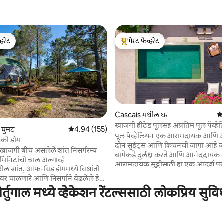
्हरेट
गेस्ट फेव्हरेट
व्हरेट
टॉप गेस्ट फेव्हरेट
Cascais मधील घर
5 
खाजगी हीटेड पूलसह अप्रतिम पूल पॅव्ह
 रिव्ह्यूज
 घुमट
5 पैकी 4.94 सरासरी रेटिंग, 155 रिव्ह्यूज
4.94 (155)
पूल पॅव्हेलियन एक आरामदायक आणि
इको डोम
दोन सुईट्स आणि किचनची जागा आहे जी
गी बीच असलेले शांत निसर्गरम्य
बागेकडे दुर्लक्ष करते आणि आनंददाय
टांची चाल अल्गार्व्ह
आरामदायक सुट्टीसाठी हा एक आदर्श पर्
ील शांत, ऑफ-ग्रिड डोममध्ये विश्रांती
मायक्रो सिमेंट फ्लोअरिंग, स्टुकोच्या भि
जेवर चालणारे आणि निसर्गाने वेढलेले हे
लिनन पडदे यासारख्या सोप्या पण अत्या
टडोअर किचन, गरम पाण्याचा शॉवर
ोर्तुगाल मध्ये व्हेकेशन रेंटल्ससाठी लोकप्रिय सुवि
सामग्रीसह उच्च स्टँडर्डवर नियुक्त केलेल
रणपूरक कंपोस्ट टॉयलेटसह एक साधे
आरामदायक नैसर्गिक रंगांनी सजवलेले, ते
क रिट्रीट ऑफर करते. भूमध्यसागरीय
सभोवतालच्या वातावरणाशी सुसंगतपणे
न फक्त 15 मिनिटांच्या अंतरावर एक
मोठे पॅटिओ दरवाजे लाकडी डेकिंग, गरम