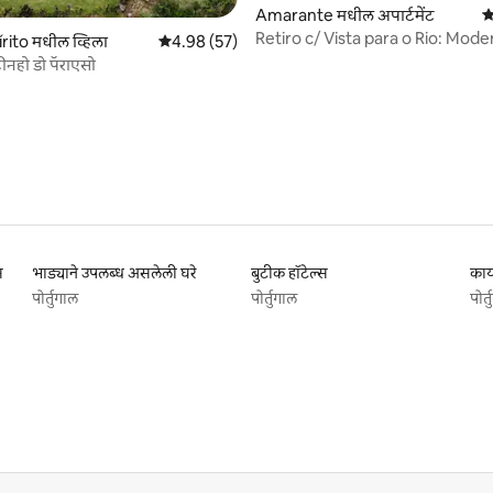
 रिव्ह्यूज
Amarante मधील अपार्टमेंट
5
Retiro c/ Vista para o Rio: Moderno
rito मधील व्हिला
5 पैकी 4.98 सरासरी रेटिंग, 57 रिव्ह्यूज
4.98 (57)
Apartamento
्टीनहो डो पॅराएसो
स
भाड्याने उपलब्ध असलेली घरे
बुटीक हॉटेल्स
काय
पोर्तुगाल
पोर्तुगाल
पोर्