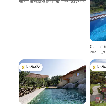
खाजगी आऊटडोअर लिव्हिंगसह केबिन डिझाईन करा
Canha मध
खाजगी पूल 
गेस्ट फेव्हरेट
गेस्ट फेव
टॉप गेस्ट फेव्हरेट
टॉप गेस्ट फे