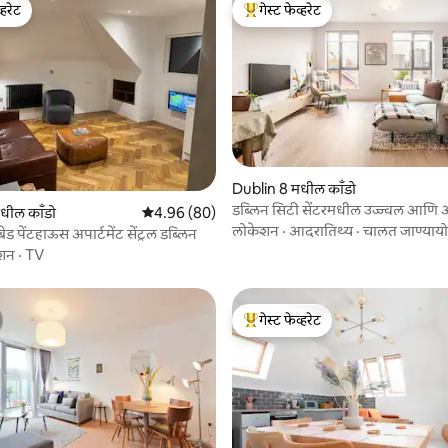
्हरेट
गेस्ट फेव्हरेट
व्हरेट
टॉप गेस्ट फेव्हरेट
Dublin 8 मधील काँडो
डब्लिन सिटी सेंटरमधील उज्ज्वल आणि 
 रिव्ह्यूज
मधील काँडो
5 पैकी 4.96 सरासरी रेटिंग, 80 रिव्ह्यूज
4.96 (80)
बेडचे घर
लोकेशन
·
आदरातिथ्य
·
चालत जाण्यायो
ड पेंटहाऊस अपार्टमेंट सेंट्रल डब्लिन
शन
·
TV
गेस्ट फेव्हरेट
टॉप गेस्ट फेव्हरेट