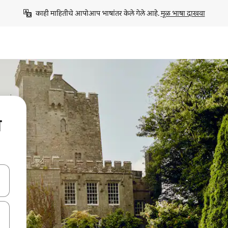
काही माहितीचे आपोआप भाषांतर केले गेले आहे. 
मूळ भाषा दाखवा
स
ा किजसह नेव्हिगेट करा किंवा स्पर्शाने स्वाइप जेश्चर्स वापरून एक्सप्लोर करा.