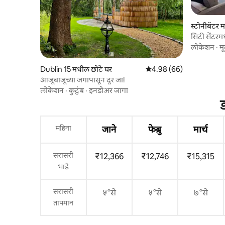
स्टोनीबॅटर 
सिटी सेंटरमधी
लोकेशन
·
मू
Dublin 15 मधील छोटे घर
5 पैकी 4.98 सरासरी रेटिंग, 66
4.98 (66)
आजूबाजूच्या जगापासून दूर जा!
लोकेशन
·
कुटुंब
·
इनडोअर जागा
ड
महिना
जाने
फेब्रु
मार्च
सरासरी
₹12,366
₹12,746
₹15,315
भाडे
सरासरी
५°से
५°से
७°से
तापमान