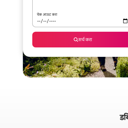
चेक आऊट करा
सर्च करा
डब