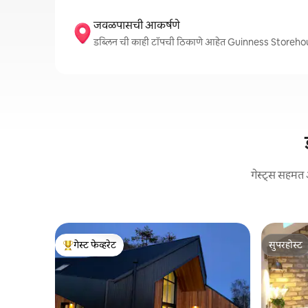
जवळपासची आकर्षणे
डब्लिन ची काही टॉपची ठिकाणे आहेत Guinness Store
गेस्ट्स सहमत 
गेस्ट फेव्हरेट
सुपरहोस्ट
टॉप गेस्ट फेव्हरेट
सुपरहोस्ट