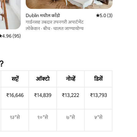
Dublin मधील काँडो
5 पैकी 5.0 सरासरी रेटिंग, 
5.0 (3)
गार्डनसह उबदार उपनगरी अपार्टमेंट
लोकेशन
·
बीच
·
चालत जाण्यायोग्य
5 पैकी 4.96 सरासरी रेटिंग, 95 रिव्ह्यूज
4.96 (95)
े?
सप्टें
ऑक्टो
नोव्हें
डिसें
₹16,646
₹14,839
₹13,222
₹13,793
१३°से
१०°से
७°से
५°से