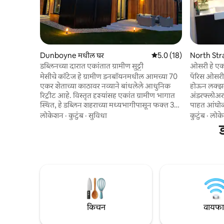
Dunboyne मधील घर
5 पैकी 5.0 सरासरी रेटिंग, 1
5.0 (18)
North St
डब्लिनच्या दारात एकांतात ग्रामीण सुट्टी
ओसरी हे ए
आहे .x
मेसीचे कॉटेज हे ग्रामीण डनबॉयनमधील आमच्या 70
पॅरिस ओसरीमध
एकर शेताच्या काठावर नव्याने बांधलेले आधुनिक
होऊन लक्झ
रिट्रीट आहे. विस्तृत दृश्यांसह एकांत ग्रामीण भागात
अंडरफ्लोअर ह
स्थित, हे डब्लिन शहराच्या मध्यभागीपासून फक्त 30
पाहत आंघोळी
मिनिटांच्या आणि M3 पासून काही मिनिटांच्या
माझ्याद्वारे 
लोकेशन
·
कुटुंब
·
सुविधा
कुटुंब
·
लोक
अंतरावर एक शांत आश्रयस्थान देते. आरामदायक
भरलेली आहे.
ड
पेलेट स्टोव्हजवळ आराम करा किंवा 1Gb फायबर
10 मिनिटांच
वाय-फायसह रिमोट पद्धतीने काम करा. एक खाजगी
ट्रेलपासून 1
अंगण जिथून शेतजमिनी दिसतात, आयर्लंडच्या
किनारपट्टीच्य
प्राचीन पूर्व भागातील सुस्त सकाळी आणि सूर्युर्याच्या
घेऊन जाईल. 
वेळेसाठी परिपूर्ण, तरीही डब्लिनच्या अगदी जवळ.
जा. घराबाहेर 
साईटवर सुरक्षित गेट असलेले प्रवेशद्वार, खाजगी
कॅथरीन एक्
पार्किंग आणि इलेक्ट्रिक वाहनांसाठी चार्जिंगची
सुविधा
किचन
वायफ