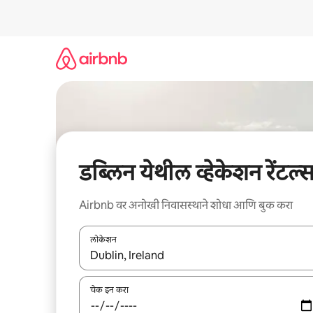
कंटेंटवर
जा
डब्लिन येथील व्हेकेशन रेंटल्
Airbnb वर अनोखी निवासस्थाने शोधा आणि बुक करा
लोकेशन
जेव्हा परिणाम उपलब्ध असतील, तेव्हा वरच्या आणि खाली बाणांच्य
चेक इन करा