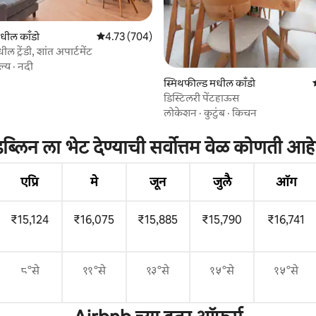
मधील काँडो
5 पैकी 4.73 सरासरी रेटिंग, 704 रिव्ह्यूज
4.73 (704)
ल ट्रेंडी, शांत अपार्टमेंट
ल्य
·
नदी
स्मिथफील्ड मधील काँडो
 रिव्ह्यूज
डिस्टिलरी पेंटहाऊस
लोकेशन
·
कुटुंब
·
किचन
ब्लिन ला भेट देण्याची सर्वोत्तम वेळ कोणती आह
एप्रि
मे
जून
जुलै
ऑग
₹15,124
₹16,075
₹15,885
₹15,790
₹16,741
८°से
११°से
१३°से
१५°से
१५°से