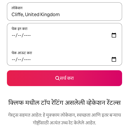
लोकेशन
जेव्हा परिणाम उपलब्ध असतील, तेव्हा वरच्या आणि खाली बाणांच्या किजसह नेव्हिगेट
चेक इन करा
चेक आऊट करा
सर्च करा
क्लिफ मधील टॉप रेटिंग असलेली व्हेकेशन रेंटल्स
गेस्ट्स सहमत आहेत: हे मुक्काम लोकेशन, स्वच्छता आणि इतर बऱ्याच
गोष्टींसाठी अत्यंत उच्च रेट केलेले आहेत.