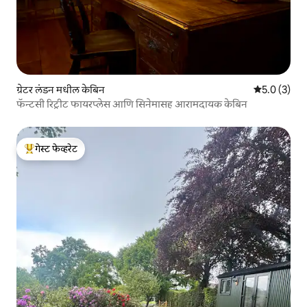
ग्रेटर लंडन मधील केबिन
5 पैकी 5.0 सरास
5.0 (3)
फॅन्टसी रिट्रीट फायरप्लेस आणि सिनेमासह आरामदायक केबिन
गेस्ट फेव्हरेट
टॉप गेस्ट फेव्हरेट