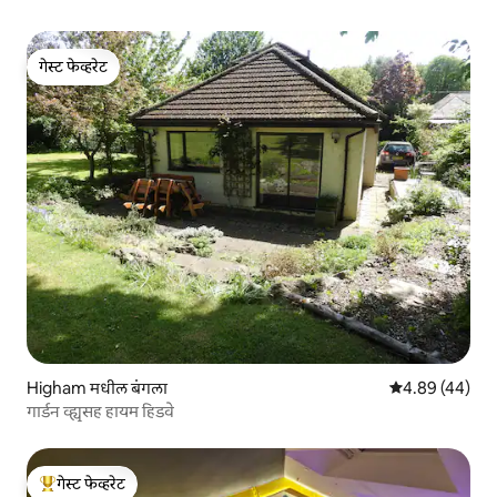
गेस्ट फेव्हरेट
गेस्ट फेव्हरेट
Higham मधील बंगला
5 पैकी 4.89 सरासरी
4.89 (44)
गार्डन व्ह्यूसह हायम हिडवे
गेस्ट फेव्हरेट
टॉप गेस्ट फेव्हरेट