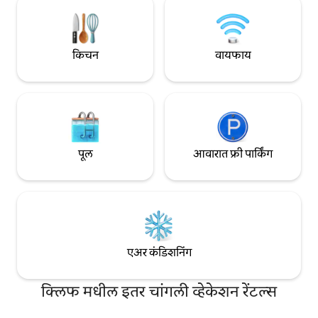
अंतरावर आणि कूलिंग किल्ला आणि नॉलेज कंट्री
आनंद घ्या. माझ्या प्
हाऊसपर्यंत 12 मिनिटांच्या अंतरावर - लग्नाची
माझे इतर बबल पहा. चार
ठिकाणे.
योग्य नाही.
किचन
वायफाय
पूल
आवारात फ्री पार्किंग
एअर कंडिशनिंग
क्लिफ मधील इतर चांगली व्हेकेशन रेंटल्स