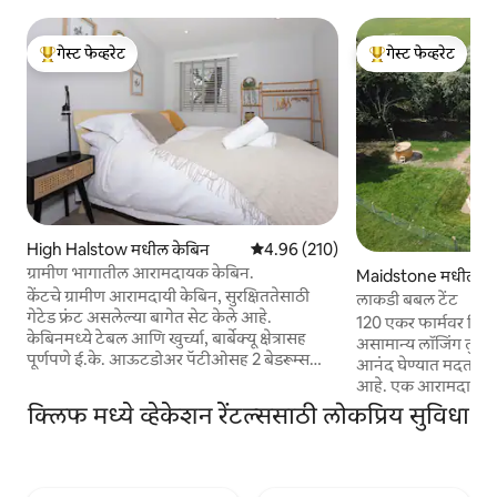
गेस्ट फेव्हरेट
गेस्ट फेव्हरेट
टॉप गेस्ट फेव्हरेट
टॉप गेस्ट फेव्हरेट
High Halstow मधील केबिन
5 पैकी 4.96 सरासरी रेटिंग, 210 रिव्ह्यूज
4.96 (210)
ग्रामीण भागातील आरामदायक केबिन.
Maidstone मधील फा
केंटचे ग्रामीण आरामदायी केबिन, सुरक्षिततेसाठी
वास्तव्याची जागा
लाकडी बबल टेंट
गेटेड फ्रंट असलेल्या बागेत सेट केले आहे.
120 एकर फार्मवर स्थित.
केबिनमध्ये टेबल आणि खुर्च्या, बार्बेक्यू क्षेत्रासह
असामान्य लॉजिंग तुम्हाल
पूर्णपणे ई.के. आऊटडोअर पॅटीओसह 2 बेडरूम्स
आनंद घेण्यात मदत करण्
आणि 2 बाथर्ससह निवासस्थान आहे. लंडनच्या सहज
आहे. एक आरामदायक ब
पोहोचण्याच्या आत केबिन 18 मिनिटांच्या अंतरावर
स्वच्छ टॉवेल्स आणि तुम
क्लिफ मध्ये व्हेकेशन रेंटल्ससाठी लोकप्रिय सुविधा
आहे. एब्सफ्लीट स्ट्रीटपासून 17 मिनिटांत लंडन सेंट
बेडवर झोपा आणि दिवे 
पॅनक्रासशी थेट लिंक आहे. लंडनमध्ये 35 मिनिटांच्या
करा. प्रोसेकोच्या ग्
आत, व्यावसायिकांसाठी आदर्श. स्थानिक पबपर्यंत
बर्निंग हॉट टबचा आनंद घ
चालत जाण्याचे अंतर, दुकानांपर्यंत 5 मिनिटांच्या
आणि मागे झोपा आणि उत्