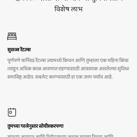
विशेष लाभ
सुसज्ज रेंटल्स
पूर्णपणे फर्निश्ड रेंटल्स ज्यामध्ये किचन आणि तुम्हाला एक महिना किंवा
त्याहून अधिक काळ आरामात राहण्यासाठी आवश्यक असलेल्या सुविधा
समाविष्ट आहेत. सबलेट करण्यासाठी हा एक उत्तम पर्याय आहे.
तुमच्या गरजेनुसार सोयीस्करपणा
तुमच्या आगमन आणि निर्गमनाच्या अचूक तारखा निवडा आणि