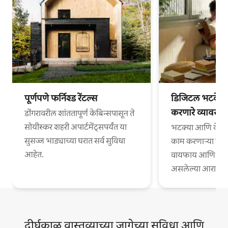
पूर्णपणे फर्निश्ड रेंटल्स
डिजिटल भटके आ
करणारे व्यावसा
डोंगरावरील शांततापूर्ण केबिन्सपासून ते
सोयीस्कर शहरी अपार्टमेंट्सपर्यंत या
भटक्या आणि वेगळ्
सुसज्ज भाड्याच्या घरात सर्व सुविधा
काम करणाऱ्या व्या
आहेत.
वायफाय आणि काम
असलेल्या आरामदायी
दीर्घकाळ वास्तव्याच्या जागेच्या सुविधा आणि