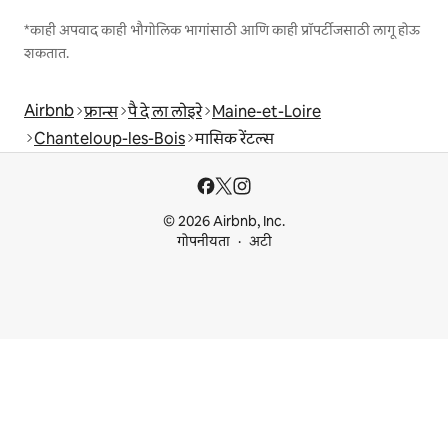
*काही अपवाद काही भौगोलिक भागांसाठी आणि काही प्रॉपर्टीजसाठी लागू होऊ
शकतात.
Airbnb
फ्रान्स
पै दे ला लोइरे
Maine-et-Loire
Chanteloup-les-Bois
मासिक रेंटल्स
© 2026 Airbnb, Inc.
गोपनीयता
अटी