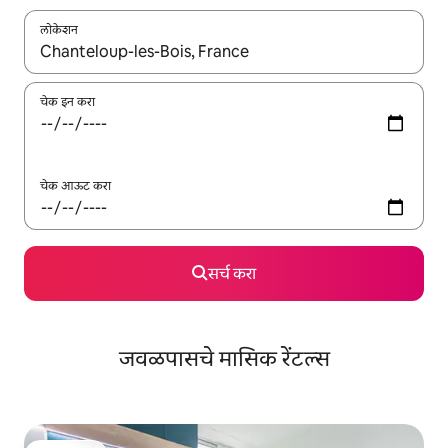
लोकेशन
जेव्हा परिणाम उपलब्ध असतील, तेव्हा वरच्या आणि खाली बाणांच्या किजसह नेव्हिगेट
चेक इन करा
चेक आऊट करा
सर्च करा
जवळपासचे मासिक रेंटल्स