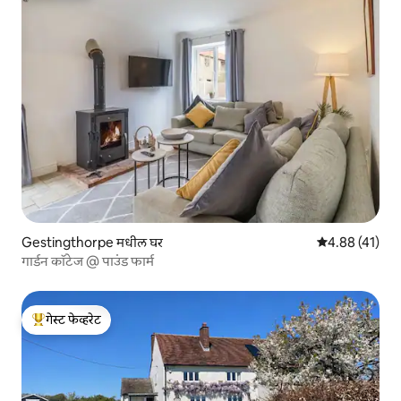
Gestingthorpe मधील घर
5 पैकी 4.88 सरासर
4.88 (41)
गार्डन कॉटेज @ पाउंड फार्म
गेस्ट फेव्हरेट
टॉप गेस्ट फेव्हरेट