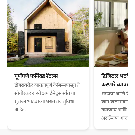
पूर्णपणे फर्निश्ड रेंटल्स
डिजिटल भटके आ
करणारे व्यावसा
डोंगरावरील शांततापूर्ण केबिन्सपासून ते
सोयीस्कर शहरी अपार्टमेंट्सपर्यंत या
भटक्या आणि वेगळ्
सुसज्ज भाड्याच्या घरात सर्व सुविधा
काम करणाऱ्या व्या
आहेत.
वायफाय आणि काम
असलेल्या आरामदायी