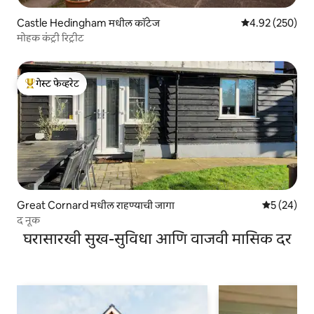
Castle Hedingham मधील कॉटेज
5 पैकी 4.92 सरासरी 
4.92 (250)
मोहक कंट्री रिट्रीट
गेस्ट फेव्हरेट
टॉप गेस्ट फेव्हरेट
Great Cornard मधील राहण्याची जागा
5 पैकी 5 सरासर
5 (24)
द नूक
घरासारखी सुख-सुविधा आणि वाजवी मासिक दर