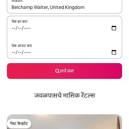
लोकेशन
जेव्हा परिणाम उपलब्ध असतील, तेव्हा वरच्या आणि खाली बाणांच्या किजसह नेव्हिगेट
चेक इन करा
चेक आऊट करा
सर्च करा
जवळपासचे मासिक रेंटल्स
गेस्ट फेव्हरेट
गेस्ट फेव्हरेट