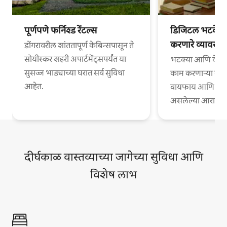
पूर्णपणे फर्निश्ड रेंटल्स
डिजिटल भटके आ
करणारे व्यावसा
डोंगरावरील शांततापूर्ण केबिन्सपासून ते
सोयीस्कर शहरी अपार्टमेंट्सपर्यंत या
भटक्या आणि वेगळ्
सुसज्ज भाड्याच्या घरात सर्व सुविधा
काम करणाऱ्या व्या
आहेत.
वायफाय आणि काम
असलेल्या आरामदायी
दीर्घकाळ वास्तव्याच्या जागेच्या सुविधा आणि
विशेष लाभ