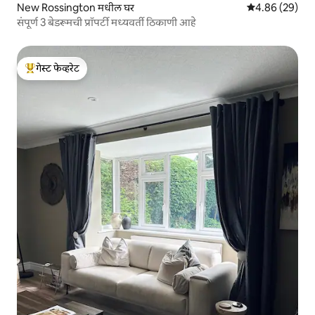
New Rossington मधील घर
5 पैकी 4.86 सरासरी
4.86 (29)
संपूर्ण 3 बेडरूमची प्रॉपर्टी मध्यवर्ती ठिकाणी आहे
गेस्ट फेव्हरेट
टॉप गेस्ट फेव्हरेट