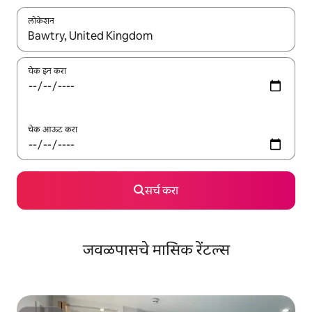
लोकेशन
जेव्हा परिणाम उपलब्ध असतील, तेव्हा वरच्या आणि खाली बाणांच्या किजसह नेव्हिगेट
चेक इन करा
चेक आऊट करा
सर्च करा
जवळपासचे मासिक रेंटल्स