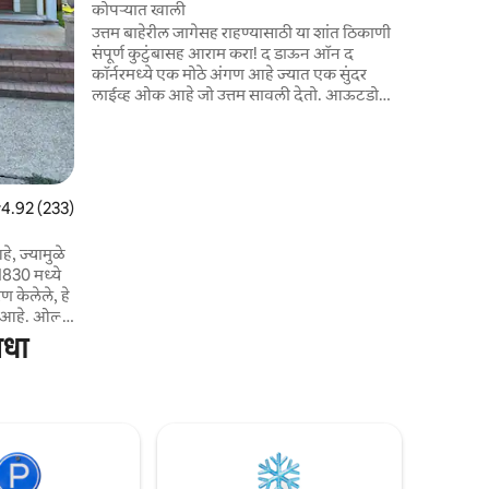
एरिया रुग्ण
कोपऱ्यात खाली
डेस्टिनेशन्
उत्तम बाहेरील जागेसह राहण्यासाठी या शांत ठिकाणी
वास्तव्याच
संपूर्ण कुटुंबासह आराम करा! द डाऊन ऑन द
कॉर्नरमध्ये एक मोठे अंगण आहे ज्यात एक सुंदर
लाईव्ह ओक आहे जो उत्तम सावली देतो. आऊटडोअर
फायरप्लेस आरामदायक संध्याकाळसाठी योग्य आहे.
फ्लोराच्या मध्यभागी आणि मॅडिसन आणि
क्लिंटनपर्यंत 15 -20 मिनिटांच्या ड्राईव्हवर आहे.
फ्लोरामधील मेन स्ट्रीटवर झटपट चालत जा किंवा 1
मिनिट ड्राईव्ह जे उत्तम जेवण आणि दुकाने ऑफर
पैकी 4.92 सरासरी रेटिंग, 233 रिव्ह्यूज
4.92 (233)
करते! मिसिसिपी पेट्रीफाईड फॉरेस्ट 5 मिनिटांच्या
ड्राईव्हवर आहे. फ्लोरा हे एक अपरिचित रत्न आहे.
हे, ज्यामुळे
1830 मध्ये
 केलेले, हे
. ओल्ड
न दिसते
िधा
या अंतरावर
 आहेत आणि
ाईव्ह आहेत.
ि इंटरनेट