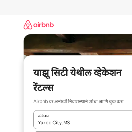
कंटेंटवर
जा
याझू सिटी येथील व्हेकेशन
रेंटल्स
Airbnb वर अनोखी निवासस्थाने शोधा आणि बुक करा
लोकेशन
जेव्हा परिणाम उपलब्ध असतील, तेव्हा वरच्या आणि खाली बाणांच्य