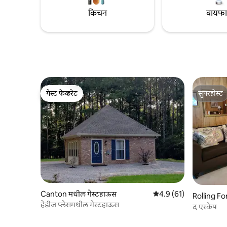
किचन
वायफ
गेस्ट फेव्हरेट
सुपरहोस्ट
गेस्ट फेव्हरेट
सुपरहोस्ट
Canton मधील गेस्टहाऊस
5 पैकी 4.9 सरासरी रेटिंग, 61
4.9 (61)
Rolling Fo
हेडीज प्लेसमधील गेस्टहाऊस
द एस्केप