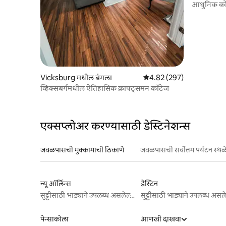
आधुनिक कोल
Vicksburg मधील बंगला
5 पैकी 4.82 सरासरी रेटिंग, 297
4.82 (297)
व्हिक्सबर्गमधील ऐतिहासिक क्राफ्ट्समन कॉटेज
एक्सप्लोअर करण्यासाठी डेस्टिनेशन्स
जवळपासची मुक्कामाची ठिकाणे
जवळपासची सर्वोत्तम पर्यटन स्थळ
न्यू ऑर्लिन्स
डेस्टिन
सुट्टीसाठी भाड्याने उपलब्ध असलेल्या जागा
पेन्साकोला
आणखी दाखवा