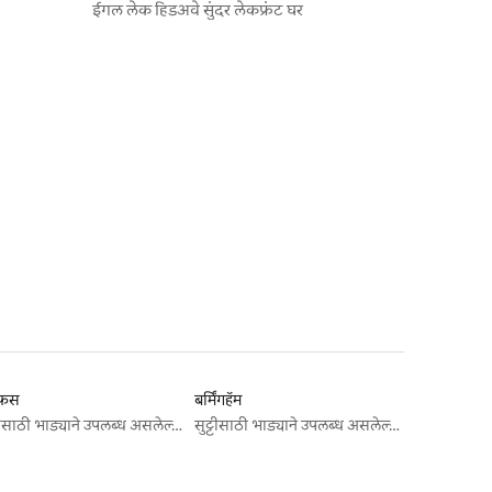
ईगल लेक हिडअवे सुंदर लेकफ्रंट घर
्फिस
बर्मिंगहॅम
सुट्टीसाठी भाड्याने उपलब्ध असलेल्या जागा
सुट्टीसाठी भाड्याने उपलब्ध असलेल्या जागा