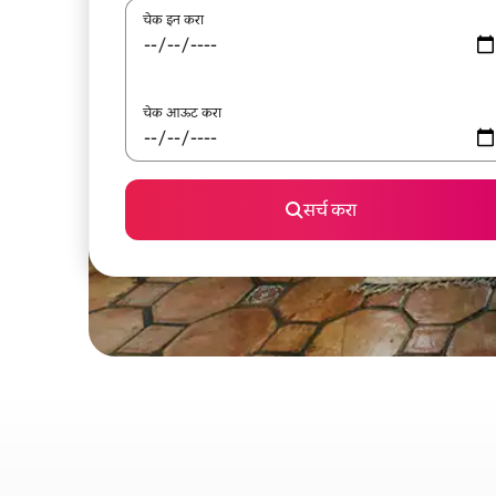
चेक इन करा
चेक आऊट करा
सर्च करा