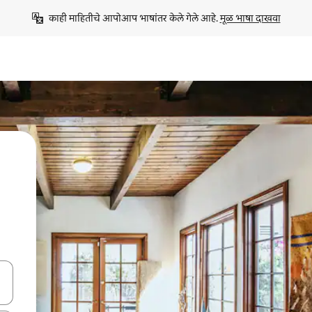
काही माहितीचे आपोआप भाषांतर केले गेले आहे. 
मूळ भाषा दाखवा
ा किजसह नेव्हिगेट करा किंवा स्पर्शाने स्वाइप जेश्चर्स वापरून एक्सप्लोर करा.