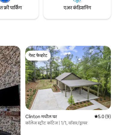
फ्री पार्किंग
एअर कंडिशनिंग
गेस्ट फेव्हरेट
गेस्ट फेव्हरेट
Clinton मधील घर
5 पैकी 5.0 सरासरी रेटिंग, 
5.0 (9)
कॉलेज स्ट्रीट कॉटेज | 1/1, वॉशर/ड्रायर