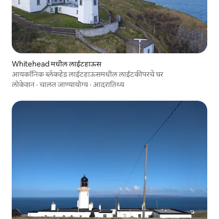
Whitehead मधील लाईटहाऊस
आयकॉनिक ब्लॅकहेड लाईटहाऊसमधील लाईटकीपरचे घर
लोकेशन
·
चालत जाण्यायोग्य
·
आदरातिथ्य