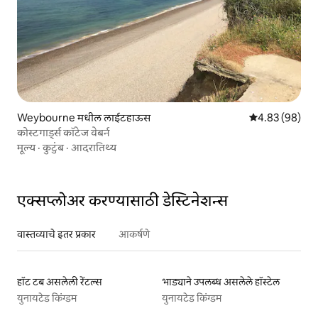
Weybourne मधील लाईटहाऊस
5 पैकी 4.83 सरासरी
4.83 (98)
कोस्टगार्ड्स कॉटेज वेबर्न
मूल्य
·
कुटुंब
·
आदरातिथ्य
एक्सप्लोअर करण्यासाठी डेस्टिनेशन्स
वास्तव्याचे इतर प्रकार
आकर्षणे
हॉट टब असलेली रेंटल्स
भाड्याने उपलब्ध असलेले हॉस्टेल
युनायटेड किंग्डम
युनायटेड किंग्डम