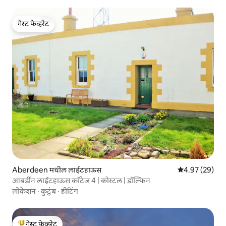
गेस्ट फेव्हरेट
गेस्ट फेव्हरेट
Aberdeen मधील लाईटहाऊस
5 पैकी 4.97 सरासरी
4.97 (29)
आबर्डीन लाईटहाऊस कॉटेज 4 | कोस्टल | डॉल्फिन
लोकेशन
·
कुटुंब
·
हीटिंग
गेस्ट फेव्हरेट