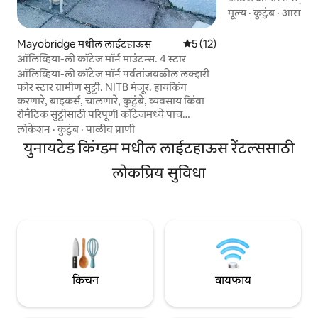
सदर्न अपलँड्स वे एक्
मूल्य
·
कुटुंब
·
आसपास 
योग्य, हे किलॅन्ट्रिंगन 
देखील जवळ आहे जिथे 
Mayobridge मधील लाईटहाऊस
5 पैकी 5 सरासरी रेटिंग, 12 रिव्ह्यूज
5 (12)
लाल हरिण दिसू शकतात. स्कॉटलंडच्या नै
ऑलिव्हिया-ली कॉटेज मॉर्न माउंटन्स. 4 स्टार
किनारपट्टीच्या सौंदर्
ऑलिव्हिया-ली कॉटेज मॉर्न पर्वतांजवळील लक्झरी
वास्तव्याची जागा बुक करा! (भविष्यातील
फोर स्टार ग्रामीण सुट्टी. NITB मंजूर. हायकिंग
airbnb.com वापरतात. 
करणारे, बाइकर्स, चालणारे, कुटुंबे, व्यवसाय किंवा
आगाऊ प्रतिबंधित करू
रोमँटिक सुट्टीसाठी परिपूर्ण! कॉटेजमध्ये पाच
जणांसाठी झोपण्याची सोय आहे. विनामूल्य पार्किंग,
लोकेशन
·
कुटुंब
·
पाळीव प्राणी
बाइक्ससाठी सुरक्षित जागा, वेगवान वायफाय,
युनायटेड किंग्डम मधील लाईटहाऊस रेंटल्ससाठी
विनामूल्य लाँड्री सुविधा आणि स्थानिक पब आणि
दुकानांच्या जवळ. प्रशस्त ग्रामीण भागाचा आनंद घेत
लोकप्रिय सुविधा
असताना पाहुण्यांना त्यांची सकाळची कॉफी खूप
आवडते. किलब्रोनी आणि कॅसलवेलन फॉरेस्ट
पार्कमधील बाइक ट्रेल्स आणि कार्लिंगफोर्ड लॉफच्या
आसपासचे निसर्गरम्य ड्राइव्ह एक्सप्लोर करा.
किचन
वायफाय