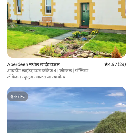
Aberdeen मधील लाईटहाऊस
5 पैकी 4.97 सरासरी
4.97 (29)
आबर्डीन लाईटहाऊस कॉटेज 4 | कोस्टल | डॉल्फिन
लोकेशन
·
कुटुंब
·
चालत जाण्यायोग्य
सुपरहोस्ट
सुपरहोस्ट