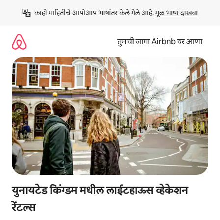
कंटेंटवर
काही माहितीचे आपोआप भाषांतर केले गेले आहे. 
मूळ भाषा दाखवा
जा
तुमची जागा Airbnb वर आणा
युनायटेड किंग्डम मधील लाईटहाऊस व्हेकेशन
रेंटल्स