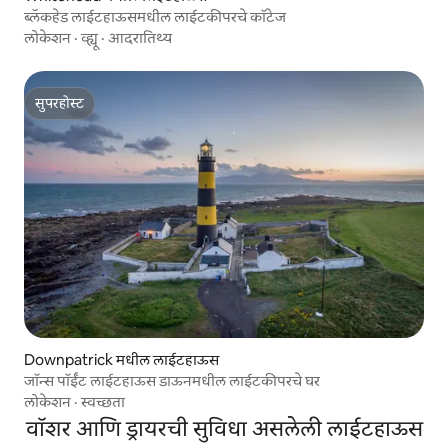
ब्लॅकहेड लाईटहाऊसमधील लाईटकीपरचे कॉटेज
लोकेशन
·
व्ह्यू
·
आदरातिथ्य
सुपरहोस्ट
सुपरहोस्ट
Downpatrick मधील लाईटहाऊस
जॉन्स पॉईंट लाईटहाऊस डाऊनमधील लाईटकीपरचे घर
लोकेशन
·
स्वच्छता
वॉशर आणि ड्रायरची सुविधा असलेली लाईटहाऊस