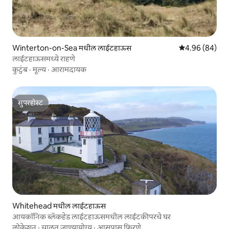
Winterton-on-Sea मधील लाईटहाऊस
5 पैकी 4.96 सरासरी
4.96 (84)
लाईटहाऊसमध्ये राहणे
कुटुंब
·
मूल्य
·
आरामदायक
सुपरहोस्ट
सुपरहोस्ट
Whitehead मधील लाईटहाऊस
आयकॉनिक ब्लॅकहेड लाईटहाऊसमधील लाईटकीपरचे घर
लोकेशन
·
चालत जाण्यायोग्य
·
आसपास फिरणे