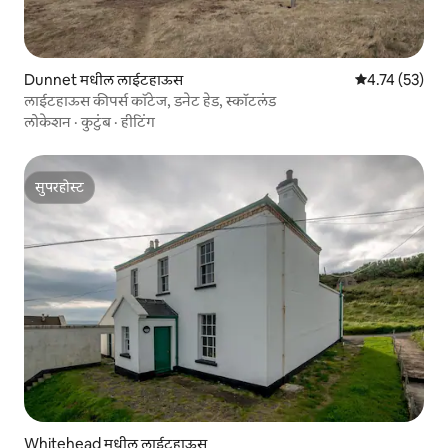
Dunnet मधील लाईटहाऊस
5 पैकी 4.74 सरासर
4.74 (53)
लाईटहाऊस कीपर्स कॉटेज, डनेट हेड, स्कॉटलंड
लोकेशन
·
कुटुंब
·
हीटिंग
सुपरहोस्ट
सुपरहोस्ट
Whitehead मधील लाईटहाऊस