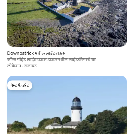
Downpatrick मधील लाईटहाऊस
जॉन्स पॉईंट लाईटहाऊस डाऊनमधील लाईटकीपरचे घर
लोकेशन
·
सजावट
गेस्ट फेव्हरेट
गेस्ट फेव्हरेट