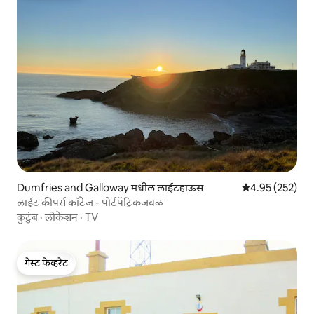
Dumfries and Galloway मधील लाईटहाऊस
5 पैकी 4.95 सरासरी 
4.95 (252)
लाईट कीपर्स कॉटेज - पोर्टपॅट्रिकजवळ
कुटुंब
·
लोकेशन
·
TV
गेस्ट फेव्हरेट
गेस्ट फेव्हरेट