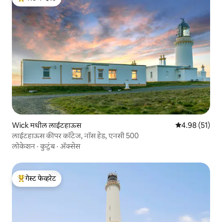
टॉप गेस्ट फेव्हरेट
Wick मधील लाईटहाऊस
5 पैकी 4.98 सरासर
4.98 (51)
लाईटहाऊस कीपर कॉटेज, नॉस हेड, एनसी 500
लोकेशन
·
कुटुंब
·
ॲक्सेस
गेस्ट फेव्हरेट
टॉप गेस्ट फेव्हरेट