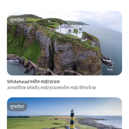
सुपरहोस्ट
सुपरहोस्ट
Whitehead मधील लाईटहाऊस
आयकॉनिक ब्लॅकहेड लाईटहाऊसमधील लाईटकीपरचे घर
सुपरहोस्ट
सुपरहोस्ट