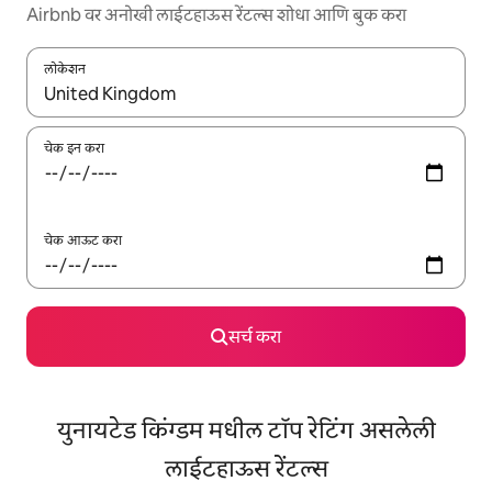
Airbnb वर अनोखी लाईटहाऊस रेंटल्स शोधा आणि बुक करा
लोकेशन
जेव्हा परिणाम उपलब्ध असतील, तेव्हा वरच्या आणि खाली बाणांच्या किजसह नेव्हिगेट
चेक इन करा
चेक आऊट करा
सर्च करा
युनायटेड किंग्डम मधील टॉप रेटिंग असलेली
लाईटहाऊस रेंटल्स