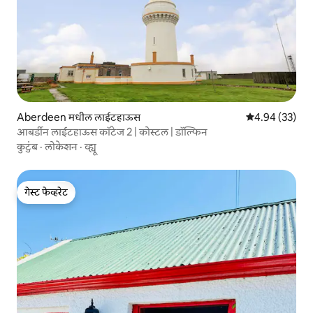
Aberdeen मधील लाईटहाऊस
5 पैकी 4.94 सरासरी
4.94 (33)
आबर्डीन लाईटहाऊस कॉटेज 2 | कोस्टल | डॉल्फिन
कुटुंब
·
लोकेशन
·
व्ह्यू
गेस्ट फेव्हरेट
गेस्ट फेव्हरेट