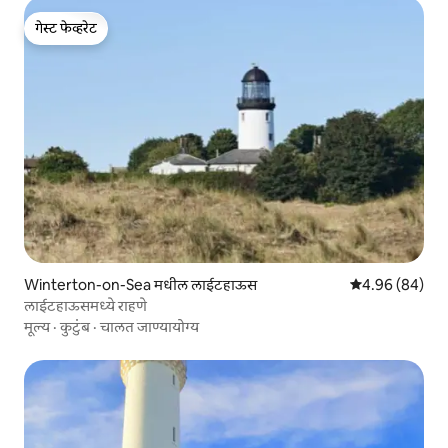
गेस्ट फेव्हरेट
गेस्ट फेव्हरेट
Winterton-on-Sea मधील लाईटहाऊस
5 पैकी 4.96 सरासरी
4.96 (84)
लाईटहाऊसमध्ये राहणे
मूल्य
·
कुटुंब
·
चालत जाण्यायोग्य