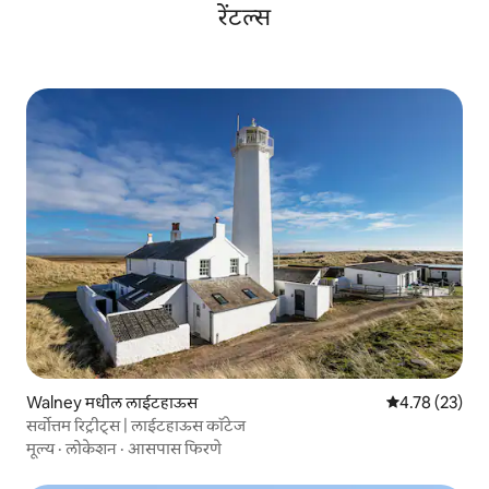
रेंटल्स
Walney मधील लाईटहाऊस
5 पैकी 4.78 सरासर
4.78 (23)
सर्वोत्तम रिट्रीट्स | लाईटहाऊस कॉटेज
मूल्य
·
लोकेशन
·
आसपास फिरणे