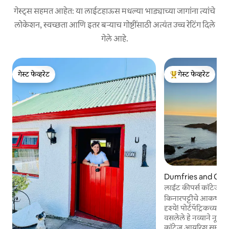
गेस्ट्स सहमत आहेत: या लाईटहाऊस मधल्या भाड्याच्या जागांना त्यांचे
लोकेशन, स्वच्छता आणि इतर बऱ्याच गोष्टींसाठी अत्यंत उच्च रेटिंग दिले
गेले आहे.
गेस्ट फेव्हरेट
गेस्ट फेव्हरेट
गेस्ट फेव्हरेट
टॉप गेस्ट फेव्हरेट
Dumfries and Gal
धील लाईटहाऊस
लाईट कीपर्स कॉटेज - प
किनारपट्टीचे आकर्षण आ
दृश्ये! पोर्टपॅट्रिकच्या नयनरम्य मासेमारी गावाजवळ
वसलेले हे नव्याने नूतन
कॉटेज आयरिश समुद्रापली