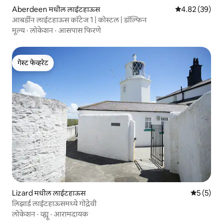
Aberdeen मधील लाईटहाऊस
5 पैकी 4.82 सरासरी
4.82 (39)
आबर्डीन लाईटहाऊस कॉटेज 1 | कोस्टल | डॉल्फिन
मूल्य
·
लोकेशन
·
आसपास फिरणे
गेस्ट फेव्हरेट
गेस्ट फेव्हरेट
Lizard मधील लाईटहाऊस
5 पैकी 5 सरा
5 (5)
लिझार्ड लाईटहाऊसमध्ये गोद्रेवी
लोकेशन
·
व्ह्यू
·
आरामदायक