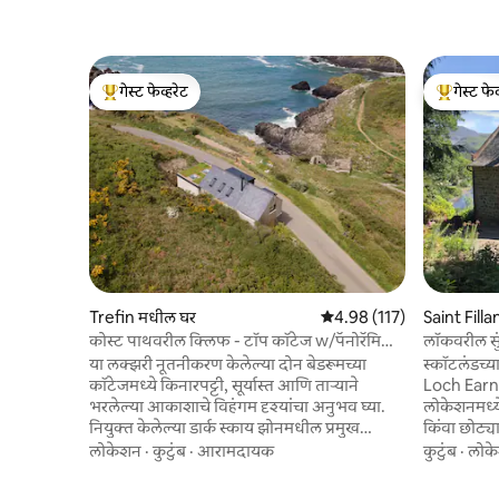
गेस्ट फेव्हरेट
गेस्ट फेव
टॉप गेस्ट फेव्हरेट
टॉप गेस्ट फे
Trefin मधील घर
5 पैकी 4.98 सरासरी रेटिंग, 117
4.98 (117)
Saint Fill
कोस्ट पाथवरील क्लिफ - टॉप कॉटेज w/पॅनोरॅमिक
लॉकवरील सुं
व्ह्यूज
या लक्झरी नूतनीकरण केलेल्या दोन बेडरूमच्या
स्कॉटलंडच्य
कॉटेजमध्ये किनारपट्टी, सूर्यास्त आणि ताऱ्याने
Loch Earn वरी
भरलेल्या आकाशाचे विहंगम दृश्यांचा अनुभव घ्या.
लोकेशनमध्ये. कुटुंब किंवा मित्रांसह दीर्घ सु
नियुक्त केलेल्या डार्क स्काय झोनमधील प्रमुख
किंवा छोट्या
लोकेशनसह, दारापासून निर्जन बीच आणि
अगदी हनीमूनसाठी योग्य! 
लोकेशन
·
कुटुंब
·
आरामदायक
कुटुंब
·
लोक
किनारपट्टीच्या मार्गाचा आनंद घ्या. लॉग बर्नरमध्ये
आनंद घेण्यासाठी. एक्सप्लोर करण्यास
फिरणाऱ्या लाटा पहा आणि आराम करा किंवा क्लिफ
दिशानिर्देशांमध्