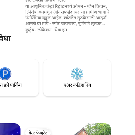
एक
या आधुनिक कंट्री रिट्रीटमध्ये ओपन - प्लॅन किचन,
िपूर्ण
लिव्हिंग रूममधून ऑक्सफर्डशायरच्या ग्रामीण भागाचे
ार्किंगसह
पॅनोरॅमिक व्ह्यूज आहेत. शांततेत सुटकेसाठी आदर्श,
,
आमचे घर हाय - स्पीड वायफाय, पूर्णपणे सुसज्ज
किचन आणि उबदार फर्निचर ऑफर करते. सुपरकिंग
कुटुंब
·
लोकेशन
·
चेक इन
बेड्स असलेले दोन बेडरूम्स, एक एस्सूटसह.
विधा
आरामदायक बसण्याची जागा, फायरपिट, डायनिंग
एरिया आणि हॉट टबसह बीबीक्यू एरियाच्या बाहेर.
तुम्ही वीकेंडच्या सुटकेसाठी किंवा दीर्घकाळ
वास्तव्यासाठी येथे असलात तरीही, हे घर आराम आणि
विरंगुळ्यासाठी योग्य सेटिंग प्रदान करते.
फ्री पार्किंग
एअर कंडिशनिंग
गेस्ट फेव्हरेट