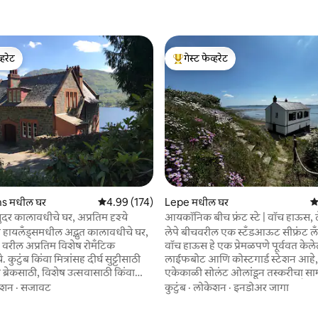
्हरेट
गेस्ट फेव्हरेट
व्हरेट
टॉप गेस्ट फेव्हरेट
 रिव्ह्यूज
ans मधील घर
5 पैकी 4.99 सरासरी रेटिंग, 174 रिव्ह्यूज
4.99 (174)
Lepe मधील घर
5 
दर कालावधीचे घर, अप्रतिम दृश्ये
आयकॉनिक बीच फ्रंट स्टे | वॉच हाऊस, ल
ा हायलँड्समधील अद्भुत कालावधीचे घर,
लेपे बीचवरील एक स्टँडआऊट सीफ्रंट लँ
ल अप्रतिम विशेष रोमँटिक
वॉच हाऊस हे एक प्रेमळपणे पूर्ववत केले
ट्टीसाठी
लाईफबोट आणि कोस्टगार्ड स्टेशन आहे,
 ब्रेकसाठी, विशेष उत्सवासाठी किंवा
एकेकाळी सोलंट ओलांडून तस्करीचा सा
किंवा फक्त सुंदर दृश्यांचा
करण्यासाठी वापरले जात असे. मूळ वैशिष
ेशन
·
सजावट
कुटुंब
·
लोकेशन
·
इनडोअर जागा
ाठी उत्तम - सर्व
आधुनिक किचन, लाकूड बर्नर, पाण्याव
ये दिवसाच्या ट्रिप्स. सहजपणे
खिडकीची सीट आणि आयल ऑफ वाईटच