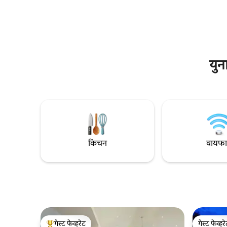
- टॉप गार्डनमधून सूर्यास्ताचा स्वाद घ्या. ब्रिजेंड कॉटेज
पोहोचता येते 
पेम्ब्रोकशायर ॲडव्हेंचर्ससाठी उत्तम प्रकारे स्थित आहे;
सुंदर – उन्ह
मीठ आणि सिटी वास्तव्याच्या जागा या अनोख्या
हिवाळ्यात,
कॉटेजमध्ये एक अतुलनीय किनारपट्टीची सुट्टी ऑफर
नेहमीच अप्रत
करतात.
युन
किचन
वायफ
गेस्ट फेव्हरेट
गेस्ट फेव्हर