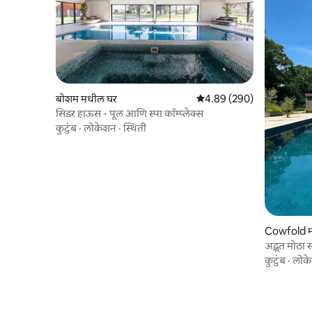
बोशम मधील घर
5 पैकी 4.89 सरासरी रेटिंग, 290
4.89 (290)
सिडर हाऊस - पूल आणि स्पा कॉम्प्लेक्स
कुटुंब
·
लोकेशन
·
स्थिती
Cowfold 
अद्भुत मोठा स
कुटुंब
·
लोक