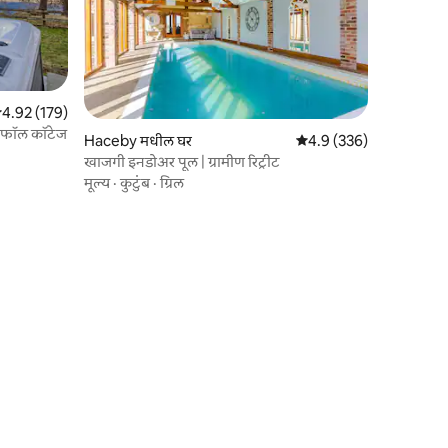
 पैकी 4.92 सरासरी रेटिंग, 179 रिव्ह्यूज
4.92 (179)
टरफॉल कॉटेज
Haceby मधील घर
5 पैकी 4.9 सरासरी रेटिंग, 33
4.9 (336)
खाजगी इनडोअर पूल | ग्रामीण रिट्रीट
मूल्य
·
कुटुंब
·
ग्रिल