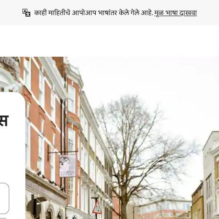
काही माहितीचे आपोआप भाषांतर केले गेले आहे. 
मूळ भाषा दाखवा
ऊस
ा किजसह नेव्हिगेट करा किंवा स्पर्शाने स्वाइप जेश्चर्स वापरून एक्सप्लोर करा.