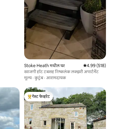
Stoke Heath मधील घर
5 पैकी 4.99 सरासरी रेटिंग, 51
4.99 (518)
खाजगी हॉट टबसह निष्कलंक लक्झरी अपार्टमेंट
मूल्य
·
कुटुंब
·
आरामदायक
गेस्ट फेव्हरेट
टॉप गेस्ट फेव्हरेट