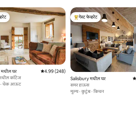
्हरेट
गेस्ट फेव्हरेट
व्हरेट
टॉप गेस्ट फेव्हरेट
 रिव्ह्यूज
 मधील घर
5 पैकी 4.99 सरासरी रेटिंग, 248 रिव्ह्यूज
4.99 (248)
नमधील कॉटेज
Salisbury मधील घर
5 
·
चेक आऊट
समर हाऊस
मूल्य
·
कुटुंब
·
किचन