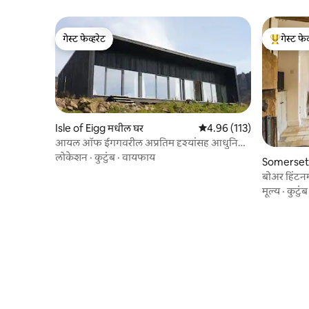
गेस्ट फेव्हरेट
गेस्ट फेव
गेस्ट फेव्हरेट
टॉप गेस्ट फे
Isle of Eigg मधील घर
5 पैकी 4.96 सरासरी रेटिंग, 113
4.96 (113)
आयल ऑफ ईगगवरील अप्रतिम दृश्यांसह आधुनिक
घर
लोकेशन
·
कुटुंब
·
वायफाय
Somerset
बोअर हिंट
मूल्य
·
कुटुंब