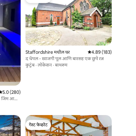
गेस्ट फेव्हरेट
Staffordshire मधील घर
5 पैकी 4.89 सरासरी रेटिंग, 18
4.89 (183)
द चॅपल - खाजगी पूल आणि बारसह एक छुपे रत्न
कुटुंब
·
लोकेशन
·
बाथरूम
5 पैकी 5.0 सरासरी रेटिंग, 280 रिव्ह्यूज
5.0 (280)
ल, जिम आणि
गेस्ट फेव्हरेट
गेस्ट फेव्हरेट