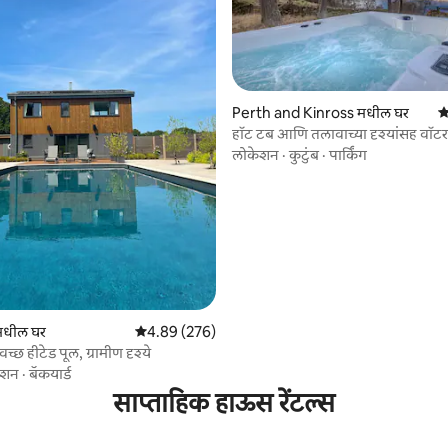
Perth and Kinross मधील घर
5
हॉट टब आणि तलावाच्या दृश्यांसह वॉ
 रिव्ह्यूज
लोकेशन
·
कुटुंब
·
पार्किंग
मधील घर
5 पैकी 4.89 सरासरी रेटिंग, 276 रिव्ह्यूज
4.89 (276)
्वच्छ हीटेड पूल, ग्रामीण दृश्ये
ेशन
·
बॅकयार्ड
साप्ताहिक हाऊस रेंटल्स