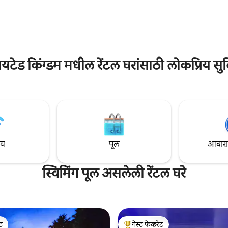
- एडिनबर्गपासून 75 मिनिटे. वर्षभर
दृश्यांसह, हे एक गेस्ट फेव्हरेट आहे - “
ाळ्यात, सूर्यप्रकाश आणि डेकिंगवर जेवण;
आयकॉनिक बीचफ्रंट वास्तव्य” आणि “पर
 लॉगच्या आगीने चालणे आणि गरम करणे.
आरामदायक गेटअवे ”. दोन लोकांसाठी प
िम दृश्ये!
पाळीव प्राण्यांसाठी अनुकूल, कुटुंबांसाठी
जोडप्यांसाठी किंवा मित्रांसाठी योग्य.
ायटेड किंग्डम मधील रेंटल घरांसाठी लोकप्रिय सु
ाय
पूल
आवारात 
स्विमिंग पूल असलेली रेंटल घरे
ेट
गेस्ट फेव्हरेट