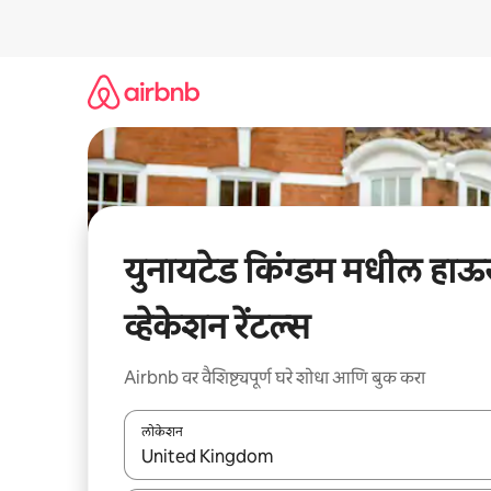
कंटेंटवर
जा
युनायटेड किंग्डम मधील हा
व्हेकेशन रेंटल्स
Airbnb वर वैशिष्ट्यपूर्ण घरे शोधा आणि बुक करा
लोकेशन
जेव्हा परिणाम उपलब्ध असतील, तेव्हा वरच्या आणि खाली बाणांच्य