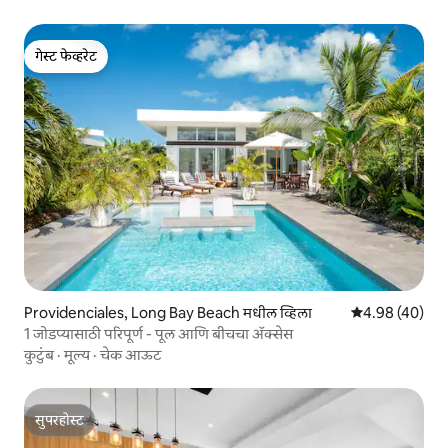
गेस्ट फेव्हरेट
गेस्ट फेव्हरेट
Providenciales, Long Bay Beach मधील व्हिला
5 पैकी 4.98 सरासरी
4.98 (40)
1 जोडप्यासाठी परिपूर्ण - पूल आणि बीचचा ॲक्सेस
कुटुंब
·
मूल्य
·
चेक आऊट
सुपरहोस्ट
सुपरहोस्ट