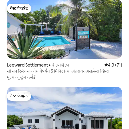
गेस्ट फेव्हरेट
गेस्ट फेव्हरेट
Leeward Settlement मधील व्हिला
5 पैकी 4.9 सरासर
4.9 (71)
सी सन रिलॅक्स - ग्रेस बेपर्यंत 5 मिनिटांच्या अंतरावर असलेला व्हिला
मूल्य
·
कुटुंब
·
लाँड्री
गेस्ट फेव्हरेट
गेस्ट फेव्हरेट