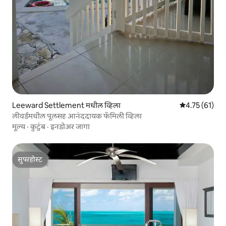
Leeward Settlement मधील व्हिला
5 पैकी 4.75 सरासर
4.75 (61)
लीवर्डमधील पूलसह आनंददायक फॅमिली व्हिला
मूल्य
·
कुटुंब
·
इनडोअर जागा
सुपरहोस्ट
सुपरहोस्ट