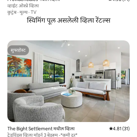
व्हाईट ओस्प्रे व्हिला
कुटुंब
·
मूल्य
·
TV
स्विमिंग पूल असलेली व्हिला रेंटल्स
सुपरहोस्ट
सुपरहोस्ट
The Bight Settlement मधील व्हिला
5 पैकी 4.81 सरासर
4.81 (31)
ट्रेडविंड्स व्हिला मॉडर्न 3 बेडरूम -*कमी दर*