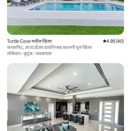
Turtle Cove मधील व्हिला
5 पैकी 4.95 सरासर
4.95 (40)
फायरपिट, आउटडोअर डायनिंगसह खाजगी पूल व्हिला
लोकेशन
·
कुटुंब
·
जवळपास