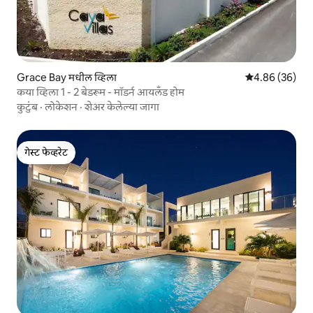
Grace Bay मधील व्हिला
5 पैकी 4.86 सरासरी
4.86 (36)
कया व्हिला 1 - 2 बेडरूम - मॉडर्न आयलँड होम
कुटुंब
·
लोकेशन
·
शेअर केलेल्या जागा
गेस्ट फेव्हरेट
गेस्ट फेव्हरेट