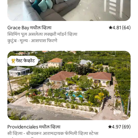
Grace Bay मधील व्हिला
5 पैकी 4.81 सरासर
4.81 (64)
स्विमिंग पूल असलेला लक्झरी मॉडर्न व्हिला
कुटुंब
·
मूल्य
·
आसपास फिरणे
गेस्ट फेव्हरेट
टॉप गेस्ट फेव्हरेट
Providenciales मधील व्हिला
5 पैकी 4.97 सरासरी
4.97 (69)
सी व्हिला - बीचवरून आरामदायक फॅमिली व्हिला स्टेप्स