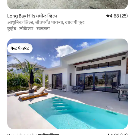
Long Bay Hills मधील व्हिला
5 पैकी 4.68 सरासरी
4.68 (25)
आधुनिक व्हिला, बीचपर्यंत पायऱ्या, खाजगी पूल.
कुटुंब
·
लोकेशन
·
स्वच्छता
गेस्ट फेव्हरेट
गेस्ट फेव्हरेट