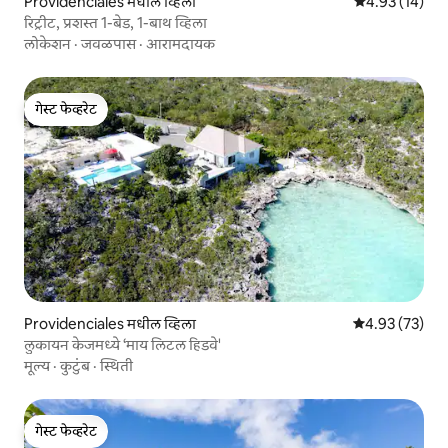
Providenciales मधील व्हिला
5 पैकी 4.93 सरासर
4.93 (14)
रिट्रीट, प्रशस्त 1-बेड, 1-बाथ व्हिला
लोकेशन
·
जवळपास
·
आरामदायक
गेस्ट फेव्हरेट
गेस्ट फेव्हरेट
Providenciales मधील व्हिला
5 पैकी 4.93 सरासर
4.93 (73)
लुकायन केजमध्ये ‘माय लिटल हिडवे'
मूल्य
·
कुटुंब
·
स्थिती
गेस्ट फेव्हरेट
गेस्ट फेव्हरेट