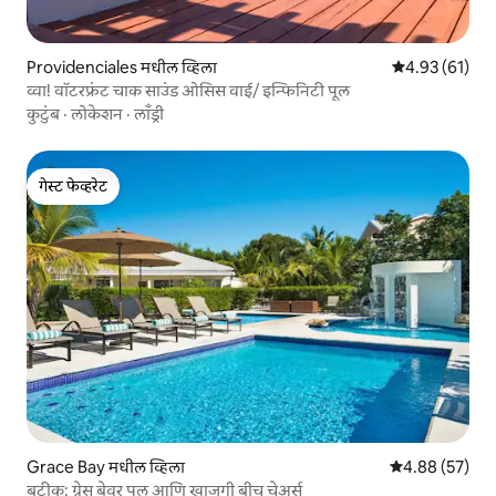
Providenciales मधील व्हिला
5 पैकी 4.93 सरासर
4.93 (61)
व्वा! वॉटरफ्रंट चाक साउंड ओसिस वाई/ इन्फिनिटी पूल
कुटुंब
·
लोकेशन
·
लाँड्री
गेस्ट फेव्हरेट
गेस्ट फेव्हरेट
Grace Bay मधील व्हिला
5 पैकी 4.88 सरासरी
4.88 (57)
बुटीक: ग्रेस बेवर पूल आणि खाजगी बीच चेअर्स