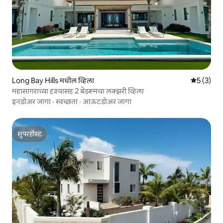
Long Bay Hills मधील व्हिला
5 पैकी 5 सरा
5 (3)
महासागराच्या दृश्यासह 2 बेडरूमचा लक्झरी व्हिला
इनडोअर जागा
·
स्वच्छता
·
आऊटडोअर जागा
सुपरहोस्ट
सुपरहोस्ट