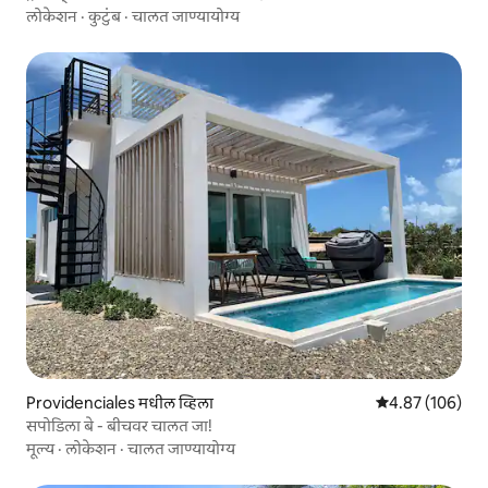
लोकेशन
·
कुटुंब
·
चालत जाण्यायोग्य
Providenciales मधील व्हिला
5 पैकी 4.87 सरासरी 
4.87 (106)
सपोडिला बे - बीचवर चालत जा!
मूल्य
·
लोकेशन
·
चालत जाण्यायोग्य