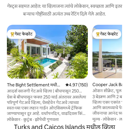
गेस्ट्स सहमत आहेत: या व्हिलाजना त्यांचे लोकेशन, स्वच्छता आणि इतर
बऱ्याच गोष्टींसाठी अत्यंत उच्च रेटिंग दिले गेले आहेत.
गेस्ट फेव्हरेट
गेस्ट फेव्हरेट
टॉप गेस्ट फेव्हरेट
टॉप गेस्ट फेव्हरेट
Cooper Jack Bay 
The Bight Settlement मधील
5 पैकी 4.97 सरासरी रेटिंग, 150 रिव्ह्यूज
4.97 (150)
मधील व्हिला
व्हिला
ओशन सीक्रेट, पूल गे
आदर्श खाजगी गेटअवे व्हिला | बीचपासून 250
कालवा व्ह्यू
यार्ड्स
3 बेडरूम आणि 2 बाथर
ग्रेस बे बीचपासून फक्त 250 यार्ड अंतरावर असलेला
व्हिला एका एकांत भागा
परिपूर्ण गेटअवे व्हिला, ग्रेसहेवेन गेटअवे त्याच्या
आणि कालव्याचे पॅनोरॅम
स्वतःच्या एका लहान गार्डन ओएसिसमध्ये ट्रॅफिक
जीवनाचा आनंद घ्या. ग्रे
जाण्यापासून दूर आहे. वर्धापनदिन, वाढदिवस किंवा
ड्राइव्हवर आहे किंवा ख
हनीमून साजरे करण्यासाठी किंवा फक्त रोमँटिक,
मूल्य
·
लोकेशन
·
लाँड्री
लोकेशन
·
कुटुंब
·
झोपेची गुणवत्ता
आनंद घ्या. व्हिलामध्य
खाजगी सेटिंगच्या शोधात असलेल्या जोडप्यासाठी हे
Turks and Caicos Islands मधील व्हिला