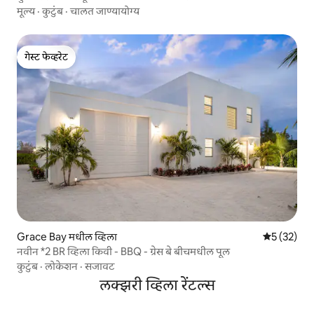
मूल्य
·
कुटुंब
·
चालत जाण्यायोग्य
गेस्ट फेव्हरेट
गेस्ट फेव्हरेट
Grace Bay मधील व्हिला
5 पैकी 5 सरासर
5 (32)
नवीन *2 BR व्हिला किवी - BBQ - ग्रेस बे बीचमधील पूल
कुटुंब
·
लोकेशन
·
सजावट
लक्झरी व्हिला रेंटल्स