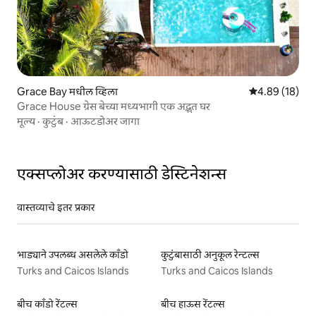
Grace Bay मधील व्हिला
5 पैकी 4.89 सरासर
4.89 (18)
Grace House ग्रेस बेच्या मध्यभागी एक अद्भुत घर
मूल्य
·
कुटुंब
·
आऊटडोअर जागा
एक्सप्लोअर करण्यासाठी डेस्टिनेशन्स
वास्तव्याचे इतर प्रकार
भाड्याने उपलब्ध असलेले काँडो
कुटुंबासाठी अनुकूल रेन्टल्स
Turks and Caicos Islands
Turks and Caicos Islands
बीच काँडो रेंटल्स
बीच हाऊस रेंटल्स