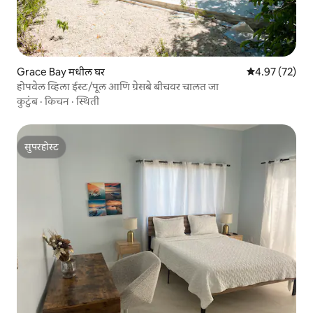
Grace Bay मधील घर
5 पैकी 4.97 सरासर
4.97 (72)
होपवेल व्हिला ईस्ट/पूल आणि ग्रेसबे बीचवर चालत जा
कुटुंब
·
किचन
·
स्थिती
सुपरहोस्ट
सुपरहोस्ट