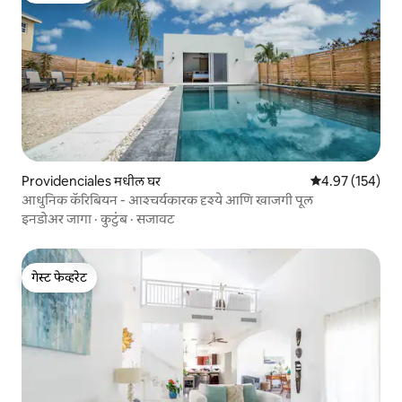
Providenciales मधील घर
5 पैकी 4.97 सरासरी 
4.97 (154)
आधुनिक कॅरिबियन - आश्चर्यकारक दृश्ये आणि खाजगी पूल
इनडोअर जागा
·
कुटुंब
·
सजावट
गेस्ट फेव्हरेट
गेस्ट फेव्हरेट