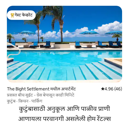
गेस्ट फेव्हरेट
टॉप गेस्ट फेव्हरेट
The Bight Settlement मधील अपार्टमेंट
5 पैकी 4.96 सरासरी
4.96 (46)
प्रशस्त बीच सुईट - ग्रेस बेपासून काही मिनिटे
कुटुंब
·
किचन
·
पार्किंग
कुटुंबासाठी अनुकूल आणि पाळीव प्राणी
आणायला परवानगी असलेली होम रेंटल्स