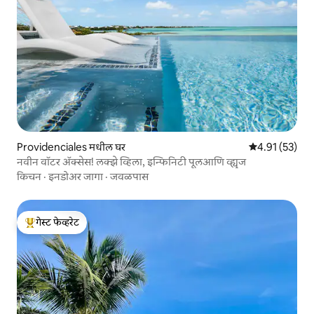
Providenciales मधील घर
5 पैकी 4.91 सरासर
4.91 (53)
नवीन वॉटर ॲक्सेस! लक्झे व्हिला, इन्फिनिटी पूलआणि व्ह्यूज
किचन
·
इनडोअर जागा
·
जवळपास
गेस्ट फेव्हरेट
टॉप गेस्ट फेव्हरेट