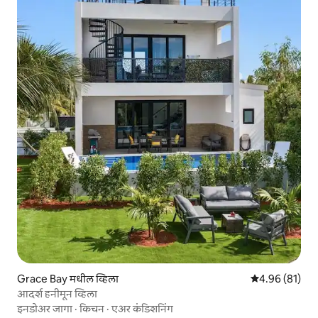
Grace Bay मधील व्हिला
5 पैकी 4.96 सरासर
4.96 (81)
आदर्श हनीमून व्हिला
इनडोअर जागा
·
किचन
·
एअर कंडिशनिंग