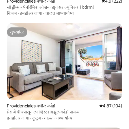
Providenciales मधील काँडो
5 पैकी 4.9 सरासरी
4.9 (222)
सी ड्रीम्स - पॅनोरॅमिक ओशन व्ह्यूजसह ज्युनिअर 1 bdrm!
किचन
·
इनडोअर जागा
·
चालत जाण्यायोग्य
सुपरहोस्ट
सुपरहोस्ट
Providenciales मधील काँडो
5 पैकी 4.87 सरासरी 
4.87 (104)
ग्रेस बे बीचपासून ला व्हिस्टा अझुल काँडो पायऱ्या
इनडोअर जागा
·
कुटुंब
·
चालत जाण्यायोग्य