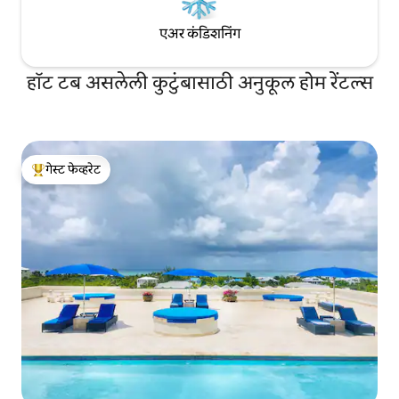
एअर कंडिशनिंग
हॉट टब असलेली कुटुंबासाठी अनुकूल होम रेंटल्स
गेस्ट फेव्हरेट
टॉप गेस्ट फेव्हरेट