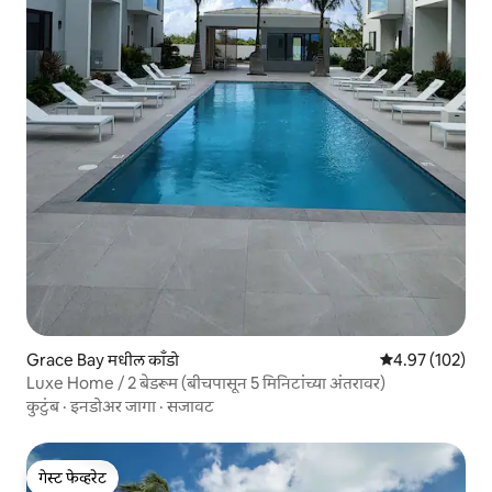
Grace Bay मधील काँडो
5 पैकी 4.97 सरासरी 
4.97 (102)
Luxe Home / 2 बेडरूम (बीचपासून 5 मिनिटांच्या अंतरावर)
कुटुंब
·
इनडोअर जागा
·
सजावट
गेस्ट फेव्हरेट
गेस्ट फेव्हरेट