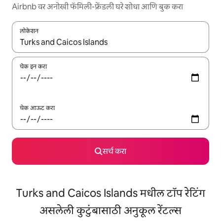
Airbnb वर अनोखी फॅमिली-फ्रेंडली घरे शोधा आणि बुक करा
लोकेशन
जेव्हा परिणाम उपलब्ध असतील, तेव्हा वरच्या आणि खाली बाणांच्या किजसह नेव्हिगेट
चेक इन करा
चेक आऊट करा
सर्च करा
Turks and Caicos Islands मधील टॉप रेटिंग
असलेली कुटुंबासाठी अनुकूल रेंटल्स