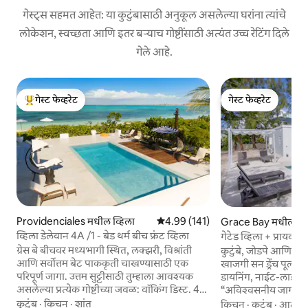
गेस्ट्स सहमत आहेत: या कुटुंबासाठी अनुकूल असलेल्या घरांना त्यांचे
लोकेशन, स्वच्छता आणि इतर बऱ्याच गोष्टींसाठी अत्यंत उच्च रेटिंग दिले
गेले आहे.
गेस्ट फेव्हरेट
गेस्ट फेव्हरेट
टॉप गेस्ट फेव्हरेट
गेस्ट फेव्हरेट
Providenciales मधील व्हिला
5 पैकी 4.99 सरासरी रेटिंग, 141 रिव्ह्यूज
4.99 (141)
Grace Bay मधील व्ह
व्हिला डेलेवान 4A /1 - बेड थर्म बीच फ्रंट व्हिला
गेटेड व्हिला + प्रायव्ह
ग्रेस बे बीचवर मध्यभागी स्थित, लक्झरी, विश्रांती
कुटुंबे, जोडपे आणि ग्रु
आणि सर्वोत्तम बेट पाककृती चाखण्यासाठी एक
खाजगी सन ड्रेंच पूल. प्र
परिपूर्ण जागा. उत्तम सुट्टीसाठी तुम्हाला आवश्यक
डायनिंग, नाईट-लाईफपर
असलेल्या प्रत्येक गोष्टीच्या जवळ: वॉकिंग डिस्ट. 4
“अविश्वसनीय जागा! आ
रेस्टॉरंट्समधून - मॅंगो रीफ, शार्क बाईट, बॅसी आणि
कॉम्बो आणि आरामदायक
कुटुंब
·
किचन
·
शांत
किचन
·
कुटुंब
·
आदरात