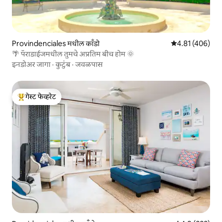
Provindenciales मधील काँडो
5 पैकी 4.81 सरासरी 
4.81 (406)
🌴 पॅराडाईजमधील तुमचे अप्रतिम बीच होम 🌞
इनडोअर जागा
·
कुटुंब
·
जवळपास
गेस्ट फेव्हरेट
टॉप गेस्ट फेव्हरेट