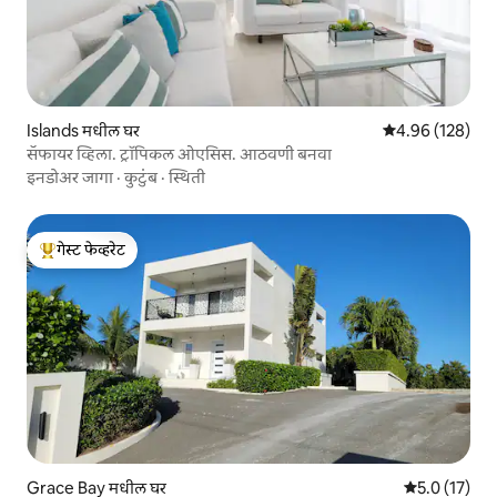
Islands मधील घर
5 पैकी 4.96 सरासरी 
4.96 (128)
सॅफायर व्हिला. ट्रॉपिकल ओएसिस. आठवणी बनवा
इनडोअर जागा
·
कुटुंब
·
स्थिती
गेस्ट फेव्हरेट
टॉप गेस्ट फेव्हरेट
Grace Bay मधील घर
5 पैकी 5.0 सरासर
5.0 (17)