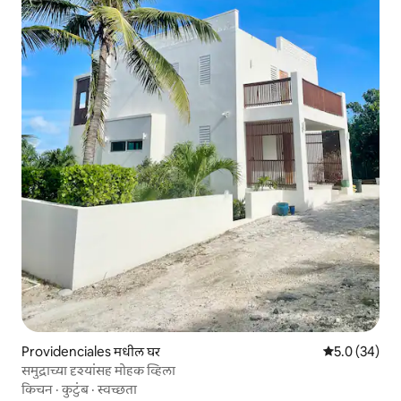
Providenciales मधील घर
5 पैकी 5.0 सरासर
5.0 (34)
समुद्राच्या दृश्यांसह मोहक व्हिला
किचन
·
कुटुंब
·
स्वच्छता