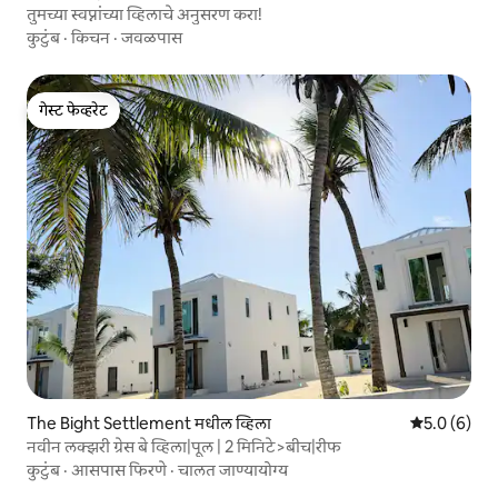
तुमच्या स्वप्नांच्या व्हिलाचे अनुसरण करा!
कुटुंब
·
किचन
·
जवळपास
गेस्ट फेव्हरेट
गेस्ट फेव्हरेट
The Bight Settlement मधील व्हिला
5 पैकी 5.0 सरास
5.0 (6)
नवीन लक्झरी ग्रेस बे व्हिला|पूल | 2 मिनिटे>बीच|रीफ
कुटुंब
·
आसपास फिरणे
·
चालत जाण्यायोग्य