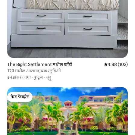
The Bight Settlement मधील काँडो
5 पैकी 4.88 सरासरी 
4.88 (102)
TCI मधील आरामदायक स्टुडिओ
इनडोअर जागा
·
कुटुंब
·
व्ह्यू
गेस्ट फेव्हरेट
गेस्ट फेव्हरेट