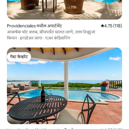
Providenciales मधील अपार्टमेंट
5 पैकी 4.75 सरासरी
4.75 (118)
आकर्षक यॉट क्लब, बीचपर्यंत चालत जाणे, उत्तम रिव्ह्यूज!
किचन
·
इनडोअर जागा
·
एअर कंडिशनिंग
गेस्ट फेव्हरेट
गेस्ट फेव्हरेट