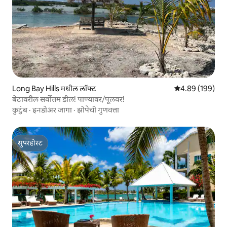
Long Bay Hills मधील लॉफ्ट
5 पैकी 4.89 सरासरी 
4.89 (199)
बेटावरील सर्वोत्तम डील! पाण्यावर/पूलवर!
कुटुंब
·
इनडोअर जागा
·
झोपेची गुणवत्ता
सुपरहोस्ट
सुपरहोस्ट