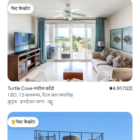
गेस्ट फेव्हरेट
गेस्ट फेव्हरेट
Turtle Cove मधील काँडो
5 पैकी 4.91 सरासरी
4.91 (122)
1 BD, 1.5 बाथरूम्स, रेंटल कार समाविष्ट
कुटुंब
·
इनडोअर जागा
·
व्ह्यू
गेस्ट फेव्हरेट
टॉप गेस्ट फेव्हरेट