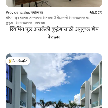
Providenciales मधील घर
5 पैकी 5.0 सरास
5.0 (7)
बीचपासून चालत जाण्याच्या अंतरावर 2 बेडरूमचे आरामदायक घर.
कुटुंब
·
आरामदायक
·
स्वच्छता
स्विमिंग पूल असलेली कुटुंबासाठी अनुकूल होम
रेंटल्स
गेस्ट फेव्हरेट
टॉप गेस्ट फेव्हरेट