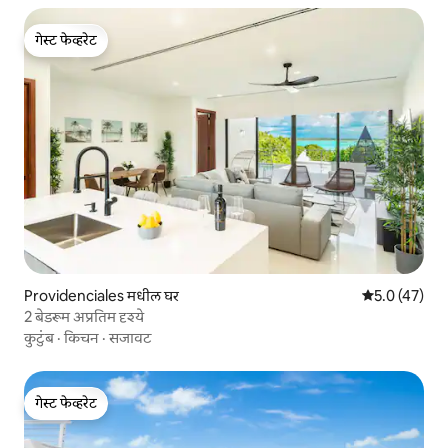
गेस्ट फेव्हरेट
गेस्ट फेव्हरेट
Providenciales मधील घर
5 पैकी 5.0 सरासर
5.0 (47)
2 बेडरूम अप्रतिम दृश्ये
कुटुंब
·
किचन
·
सजावट
गेस्ट फेव्हरेट
गेस्ट फेव्हरेट