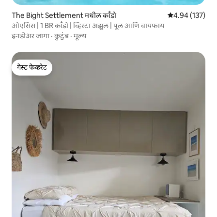
The Bight Settlement मधील काँडो
5 पैकी 4.94 सरासरी 
4.94 (137)
ओएसिस | 1 BR काँडो | व्हिस्टा अझुल | पूल आणि वायफाय
इनडोअर जागा
·
कुटुंब
·
मूल्य
गेस्ट फेव्हरेट
गेस्ट फेव्हरेट