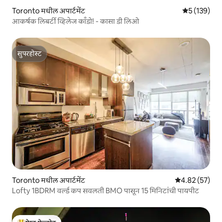
Toronto मधील अपार्टमेंट
5 पैकी 5 सरासरी
5 (139)
आकर्षक लिबर्टी व्हिलेज काँडो! - कासा डी लिओ
सुपरहोस्ट
सुपरहोस्ट
Toronto मधील अपार्टमेंट
5 पैकी 4.82 सरासर
4.82 (57)
Lofty 1BDRM वर्ल्ड कप सवलती BMO पासून 15 मिनिटांची पायपीट