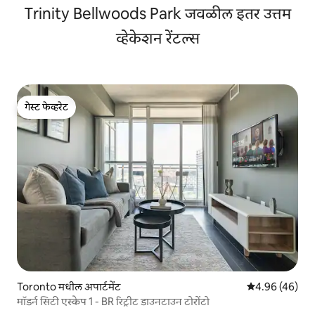
Trinity Bellwoods Park जवळील इतर उत्तम
व्हेकेशन रेंटल्स
गेस्ट फेव्हरेट
गेस्ट फेव्हरेट
Toronto मधील अपार्टमेंट
5 पैकी 4.96 सरासरी
4.96 (46)
मॉडर्न सिटी एस्केप 1 - BR रिट्रीट डाउनटाउन टोरोंटो