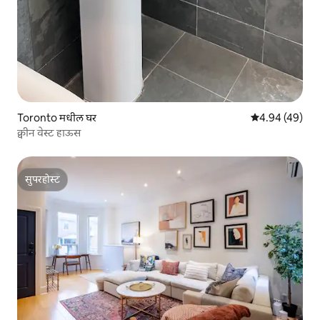
Toronto मधील घर
5 पैकी 4.94 सरासरी
4.94 (49)
क्वीन वेस्ट हाऊस
सुपरहोस्ट
सुपरहोस्ट