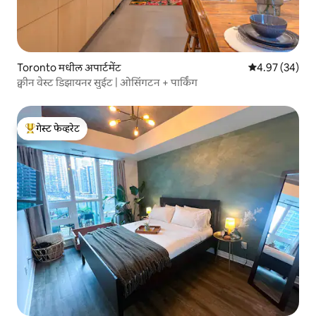
Toronto मधील अपार्टमेंट
5 पैकी 4.97 सरासरी
4.97 (34)
क्वीन वेस्ट डिझायनर सुईट | ओसिंगटन + पार्किंग
गेस्ट फेव्हरेट
टॉप गेस्ट फेव्हरेट