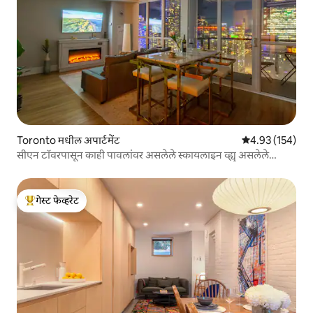
Toronto मधील अपार्टमेंट
5 पैकी 4.93 सरासरी 
4.93 (154)
सीएन टॉवरपासून काही पावलांवर असलेले स्कायलाइन व्ह्यू असलेले
आकर्षक काँडो
गेस्ट फेव्हरेट
टॉप गेस्ट फेव्हरेट