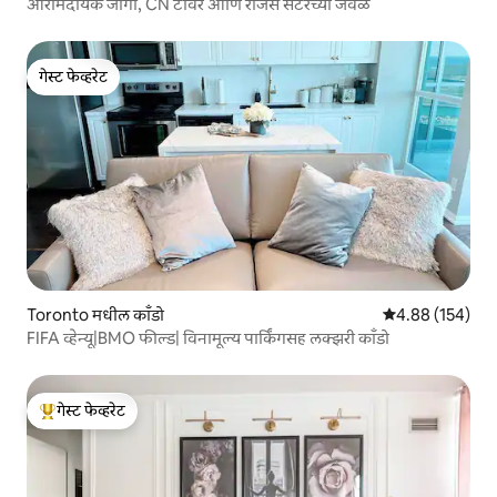
आरामदायक जागा, CN टॉवर आणि रॉजर्स सेंटरच्या जवळ
गेस्ट फेव्हरेट
गेस्ट फेव्हरेट
Toronto मधील काँडो
5 पैकी 4.88 सरासरी 
4.88 (154)
FIFA व्हेन्यू|BMO फील्ड| विनामूल्य पार्किंगसह लक्झरी काँडो
गेस्ट फेव्हरेट
टॉप गेस्ट फेव्हरेट