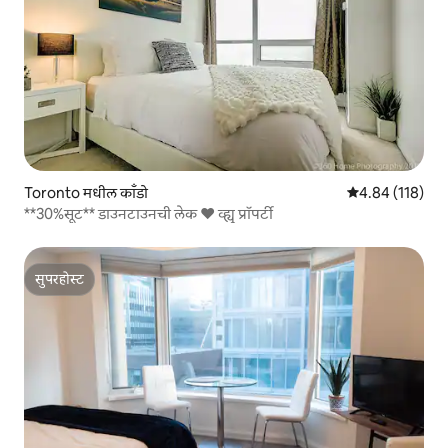
Toronto मधील काँडो
5 पैकी 4.84 सरासरी
4.84 (118)
**30%सूट** डाउनटाउनची लेक ❤️ व्ह्यू प्रॉपर्टी
सुपरहोस्ट
सुपरहोस्ट