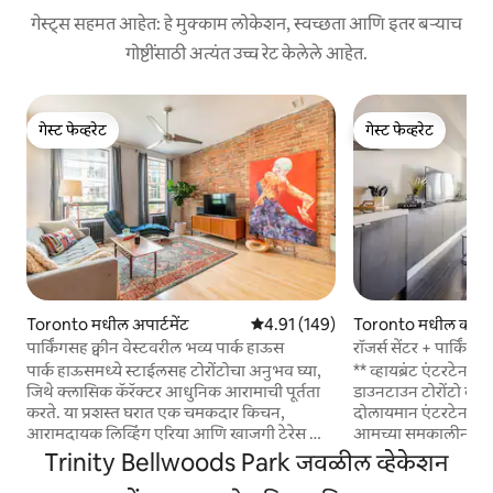
गेस्ट्स सहमत आहेत: हे मुक्काम लोकेशन, स्वच्छता आणि इतर बऱ्याच
गोष्टींसाठी अत्यंत उच्च रेट केलेले आहेत.
गेस्ट फेव्हरेट
गेस्ट फेव्हरेट
गेस्ट फेव्हरेट
गेस्ट फेव्हरेट
Toronto मधील अपार्टमेंट
5 पैकी 4.91 सरासरी रेटिंग, 149 रिव्ह्यूज
4.91 (149)
Toronto मधील काँडो
पार्किंगसह क्वीन वेस्टवरील भव्य पार्क हाऊस
रॉजर्स सेंटर + पार्कि
पार्क हाऊसमध्ये स्टाईलसह टोरोंटोचा अनुभव घ्या,
** व्हायब्रंट एंटरटेनमे
जिथे क्लासिक कॅरॅक्टर आधुनिक आरामाची पूर्तता
डाउनटाउन टोरोंटो काँडो ** टोरोंटो शह
करते. या प्रशस्त घरात एक चमकदार किचन,
दोलायमान एंटरटेनमेंट ड
आरामदायक लिव्हिंग एरिया आणि खाजगी टेरेस आहे
आमच्या समकालीन काँडो
- जे शहरामध्ये एका दिवसानंतर न विरंगुळ्यासाठी
चमकदार डिझाईन आणि
Trinity Bellwoods Park जवळील व्हेकेशन
परिपूर्ण आहे. ट्रिनिटी बेलवुड्सजवळ क्वीन वेस्टमध्ये
अभिमान बाळगून, डेन अ