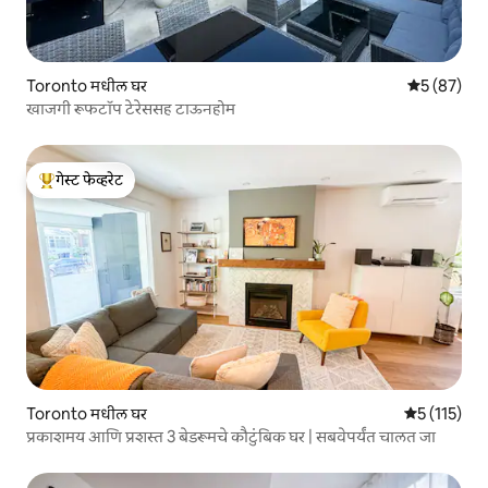
Toronto मधील घर
5 पैकी 5 सरासर
5 (87)
खाजगी रूफटॉप टेरेससह टाऊनहोम
गेस्ट फेव्हरेट
टॉप गेस्ट फेव्हरेट
Toronto मधील घर
5 पैकी 5 सरासरी
5 (115)
प्रकाशमय आणि प्रशस्त 3 बेडरूमचे कौटुंबिक घर | सबवेपर्यंत चालत जा