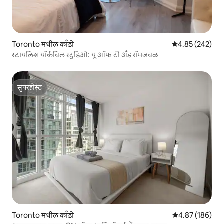
Toronto मधील काँडो
5 पैकी 4.85 सरासरी 
4.85 (242)
स्टायलिश यॉर्कविल स्टुडिओ: यू ऑफ टी अँड रॉमजवळ
सुपरहोस्ट
सुपरहोस्ट
Toronto मधील काँडो
5 पैकी 4.87 सरासरी 
4.87 (186)