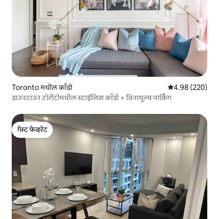
Toronto मधील काँडो
5 पैकी 4.98 सरासरी 
4.98 (220)
डाउनटाउन टोरोंटोमधील स्टाईलिश काँडो + विनामूल्य पार्किंग
गेस्ट फेव्हरेट
गेस्ट फेव्हरेट