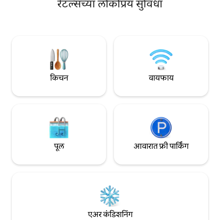
स्थित, तुम्ही बुटीक, डायनिंग आणि
रेंटल्सच्या लोकप्रिय सुविधा
युनिट जास्तीत जास्त 
नाईटलाईफमधील पायऱ्या आहात. क्वीन आणि
रिट्रीट ऑफर करते. तुम
ओसिंग्टन पायी 5 मिनिटांच्या अंतरावर, केन्सिंग्टन
असलेले जोडपे असलात, स
मार्केट कारने 7 मिनिटांच्या अंतरावर आहे आणि
किंवा शहर एक्सप्लोर क
कारने फक्त 8 मिनिटांच्या अंतरावर आहे.
टोरोंटोने ऑफर केलेल्या
अविस्मरणीय टोरोंटोच्या सुटकेसाठी तुमचे वास्तव्य
घेण्यासाठी आमची जागा
बुक करा.
किचन
वायफाय
पूल
आवारात फ्री पार्किंग
एअर कंडिशनिंग