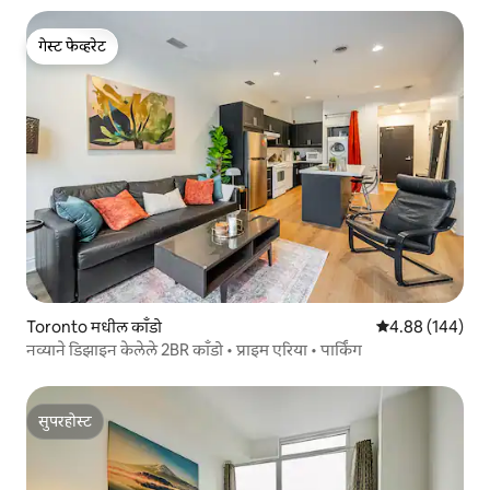
गेस्ट फेव्हरेट
गेस्ट फेव्हरेट
Toronto मधील काँडो
5 पैकी 4.88 सरासरी 
4.88 (144)
नव्याने डिझाइन केलेले 2BR काँडो • प्राइम एरिया • पार्किंग
सुपरहोस्ट
सुपरहोस्ट