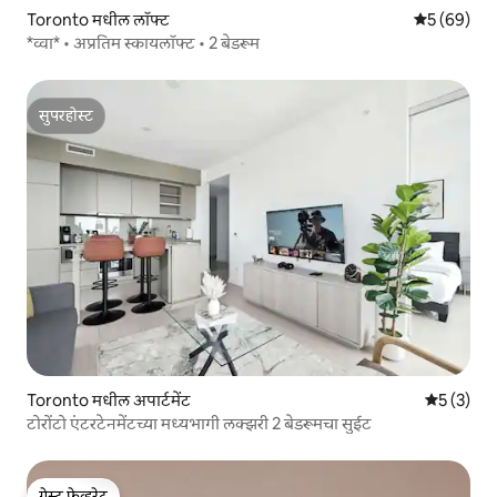
Toronto मधील लॉफ्ट
5 पैकी 5 सरासर
5 (69)
*व्वा* • अप्रतिम स्कायलॉफ्ट • 2 बेडरूम
सुपरहोस्ट
सुपरहोस्ट
Toronto मधील अपार्टमेंट
5 पैकी 5 सरा
5 (3)
टोरोंटो एंटरटेनमेंटच्या मध्यभागी लक्झरी 2 बेडरूमचा सुईट
गेस्ट फेव्हरेट