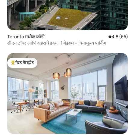
Toronto मधील काँडो
5 पैकी 4.8 सरासर
4.8 (66)
सीएन टॉवर आणि शहराचे दृश्य | 1 बेडरूम + विनामूल्य पार्किंग
गेस्ट फेव्हरेट
टॉप गेस्ट फेव्हरेट