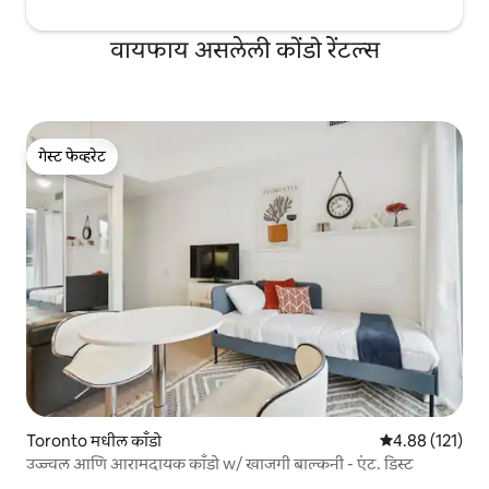
वायफाय असलेली कोंडो रेंटल्स
गेस्ट फेव्हरेट
गेस्ट फेव्हरेट
Toronto मधील काँडो
5 पैकी 4.88 सरासरी
4.88 (121)
उज्ज्वल आणि आरामदायक काँडो w/ खाजगी बाल्कनी - एंट. डिस्ट