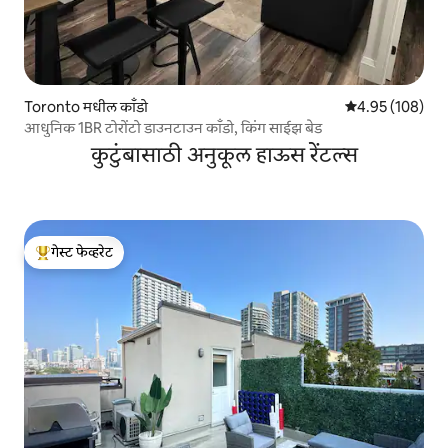
Toronto मधील काँडो
5 पैकी 4.95 सरासरी 
4.95 (108)
आधुनिक 1BR टोरोंटो डाउनटाउन काँडो, किंग साईझ बेड
कुटुंबासाठी अनुकूल हाऊस रेंटल्स
गेस्ट फेव्हरेट
टॉप गेस्ट फेव्हरेट