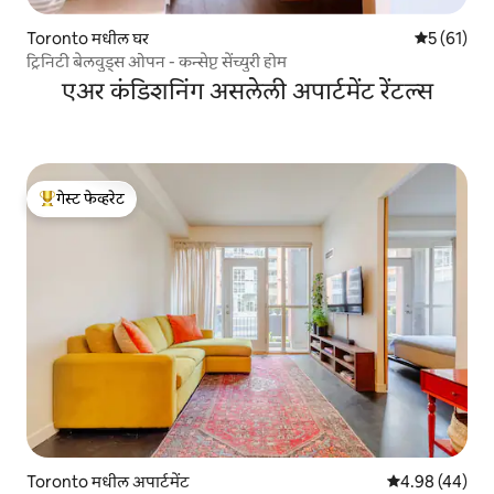
Toronto मधील घर
5 पैकी 5 सरासर
5 (61)
ट्रिनिटी बेलवुड्स ओपन - कन्सेप्ट सेंच्युरी होम
एअर कंडिशनिंग असलेली अपार्टमेंट रेंटल्स
गेस्ट फेव्हरेट
टॉप गेस्ट फेव्हरेट
Toronto मधील अपार्टमेंट
5 पैकी 4.98 सरासरी
4.98 (44)