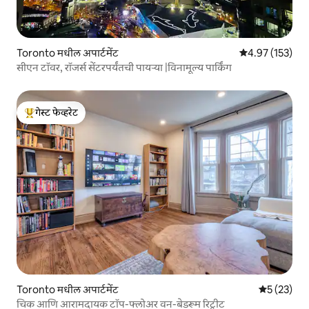
Toronto मधील अपार्टमेंट
5 पैकी 4.97 सरासरी
4.97 (153)
सीएन टॉवर, रॉजर्स सेंटरपर्यंतची पायऱ्या |विनामूल्य पार्किंग
गेस्ट फेव्हरेट
टॉप गेस्ट फेव्हरेट
Toronto मधील अपार्टमेंट
5 पैकी 5 सरासर
5 (23)
चिक आणि आरामदायक टॉप-फ्लोअर वन-बेडरूम रिट्रीट