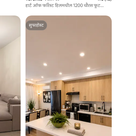
हार्ट ऑफ फॉरेस्ट हिलमधील 1200 चौरस फूट
खाजगी जागा
सुपरहोस्ट
सुपरहोस्ट