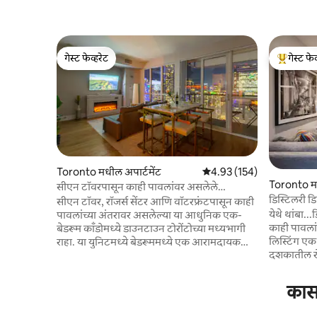
गेस्ट फेव्हरेट
गेस्ट फेव
गेस्ट फेव्हरेट
टॉप गेस्ट फे
Toronto मधील अपार्टमेंट
5 पैकी 4.93 सरासरी रेटिंग, 154
4.93 (154)
Toronto म
सीएन टॉवरपासून काही पावलांवर असलेले
डिस्टिलरी ड
स्कायलाइन व्ह्यू असलेले आकर्षक काँडो
सीएन टॉवर, रॉजर्स सेंटर आणि वॉटरफ्रंटपासून काही
स्टायलिश 1
येथे थांबा..
पावलांच्या अंतरावर असलेल्या या आधुनिक एक-
काही पावलां
बेडरूम काँडोमध्ये डाउनटाउन टोरोंटोच्या मध्यभागी
लिस्टिंग एक 
राहा. या युनिटमध्ये बेडरूममध्ये एक आरामदायक
दशकातील र
क्वीन बेड आणि लिव्हिंग रूममध्ये एक सोफा बेड आहे,
ऐतिहासिक म
जो जोडप्यांसाठी किंवा लहान ग्रुप्ससाठी योग्य आहे.
मिश्रण आहे. संपूर्णपणे विचारपूर्वक डिझाइन केलेले, हे
जमिनीपासून छतापर्यंत असलेल्या खिडक्यांमधून
कासा
डाउनटाउनमध्य
स्कायलाइनच्या दृश्यांचा आनंद घ्या किंवा खाजगी
शहरातील काही
बाल्कनीवर आराम करा. या काँडोमध्ये संपूर्ण किचन,