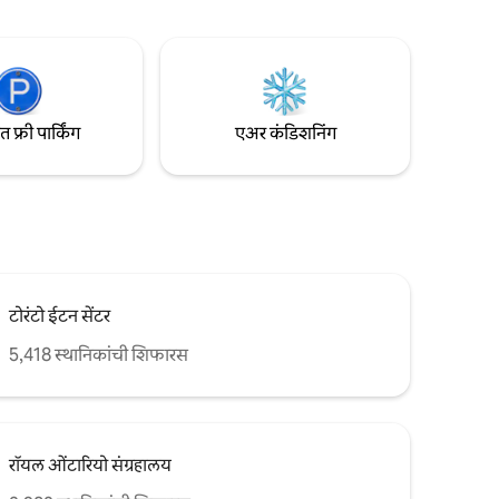
रोंटोच्या
मिनिटांच्या अंतरावर आहे. युनिव्हर्सिटी ऑफ टोरोंटो
्या
आणि जॉर्ज ब्राऊन कॉलेज कासा लोमा कॅम्पसपर्यंत
ीट
चालत जाणारे अंतर. थोड्याच वेळात बरीच उत्तम
रेस्टॉरंट्स, बार आणि स्थानिक किराणा स्टोअर्स
आहेत.
फ्री पार्किंग
एअर कंडिशनिंग
टोरंटो ईटन सेंटर
5,418 स्थानिकांची शिफारस
रॉयल ओंटारियो संग्रहालय