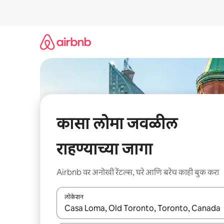
कंटेंटवर
जा
कासा लोमा जवळील
राहण्याच्या जागा
Airbnb वर अनोखी रेंटल्स, घरे आणि बरेच काही बुक करा
लोकेशन
जेव्हा परिणाम उपलब्ध असतील, तेव्हा वरच्या आणि खाली बाणांच्य