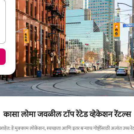
कासा लोमा जवळील टॉप रेटेड व्हेकेशन रेंटल्स
आहेत: हे मुक्काम लोकेशन, स्वच्छता आणि इतर बऱ्याच गोष्टींसाठी अत्यंत उच्च रे