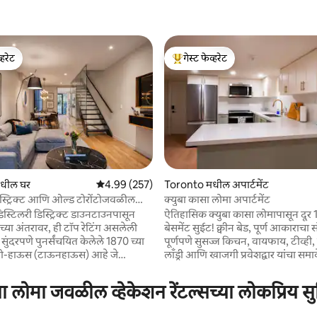
्हरेट
गेस्ट फेव्हरेट
व्हरेट
टॉप गेस्ट फेव्हरेट
 रिव्ह्यूज
धील घर
5 पैकी 4.99 सरासरी रेटिंग, 257 रिव्ह्यूज
4.99 (257)
Toronto मधील अपार्टमेंट
िस्ट्रिक्ट आणि ओल्ड टोरोंटोजवळील
क्युबा कासा लोमा अपार्टमेंट
870 चे घर
.डिस्टिलरी डिस्ट्रिक्ट डाउनटाउनपासून
ऐतिहासिक क्युबा कासा लोमापासून दूर 1
च्या अंतरावर, ही टॉप रेटिंग असलेली
बेसमेंट सुईट! क्वीन बेड, पूर्ण आकाराचा 
सुंदरपणे पुनर्संचयित केलेले 1870 च्या
पूर्णपणे सुसज्ज किचन, वायफाय, टीव्ही
ो-हाऊस (टाऊनहाऊस) आहे जे
लाँड्री आणि खाजगी प्रवेशद्वार यांचा सम
ोहिनी आणि आधुनिक परिष्कार यांचे
डाउनटाउनमध्ये सहज ॲक्सेस असलेल्या
ऐतिहासिक आसपासच्या परिसरातील सबवे
 लोमा जवळील व्हेकेशन रेंटल्सच्या लोकप्रिय स
े सेंट लॉरेन्स मार्केटच्या आणि
स्टेशन), म्युझियम्स (क्युबा कासा लोमा, स
 सर्वोत्तम कॅफे आणि रेस्टॉरंट्सच्या
हाऊस) कॅफे, जागतिक दर्जाचे शॉपिंग 