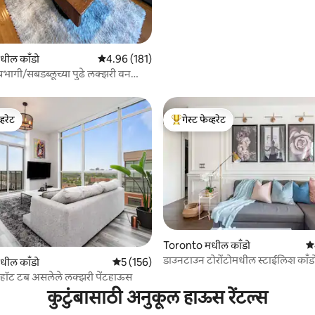
धील काँडो
5 पैकी 4.96 सरासरी रेटिंग, 181 रिव्ह्यूज
4.96 (181)
्यभागी/सबडब्लूच्या पुढे लक्झरी वन
्हरेट
गेस्ट फेव्हरेट
व्हरेट
टॉप गेस्ट फेव्हरेट
Toronto मधील काँडो
5 
 रिव्ह्यूज
डाउनटाउन टोरोंटोमधील स्टाईलिश काँड
धील काँडो
5 पैकी 5 सरासरी रेटिंग, 156 रिव्ह्यूज
5 (156)
विनामूल्य पार्किंग
ल, हॉट टब असलेले लक्झरी पेंटहाऊस
कुटुंबासाठी अनुकूल हाऊस रेंटल्स