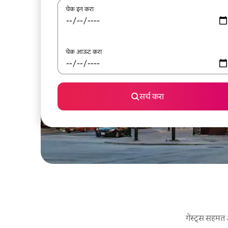
चेक इन करा
चेक आऊट करा
सर्च करा
गेस्ट्स सहमत 