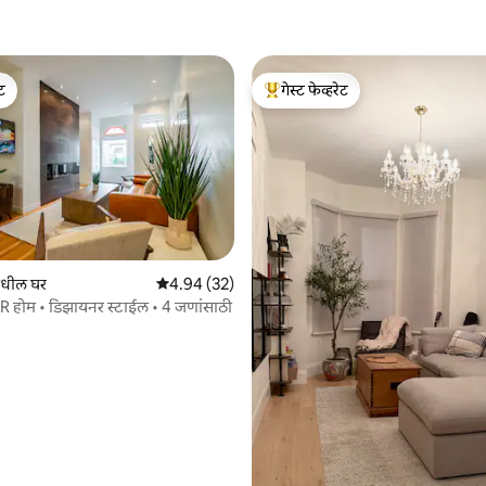
ेट
गेस्ट फेव्हरेट
ेट
टॉप गेस्ट फेव्हरेट
धील घर
5 पैकी 4.94 सरासरी रेटिंग, 32 रिव्ह्यूज
4.94 (32)
 होम • डिझायनर स्टाईल • 4 जणांसाठी