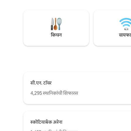
जवळ स्थित 
स्मार्ट टीव्ही, हाय-स्पीड वाय-फाय आणि इन-सुइट
झुंबराच्या उ
वॉशर आणि ड्रायर आहेत. गेस्ट्सना जिम आणि
बेडरूममध्ये 
आऊटडोअर पूलचा देखील ॲक्सेस आहे.
तुमची वाट 
किचन
वायफ
सी.एन. टॉवर
4,295 स्थानिकांची शिफारस
स्कोटियाबँक अरेना