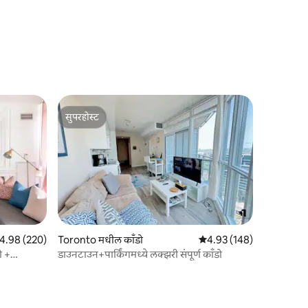
सुपरहोस्ट
सुपरहोस्ट
पैकी 4.98 सरासरी रेटिंग, 220 रिव्ह्यूज
4.98 (220)
Toronto मधील काँडो
5 पैकी 4.93 सरासरी रेटिंग, 14
4.93 (148)
ो +
डाउनटाउन+पार्किंगमध्ये लक्झरी संपूर्ण काँडो