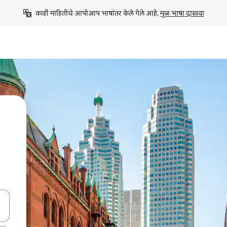
काही माहितीचे आपोआप भाषांतर केले गेले आहे. 
मूळ भाषा दाखवा
ा किजसह नेव्हिगेट करा किंवा स्पर्शाने स्वाइप जेश्चर्स वापरून एक्सप्लोर करा.