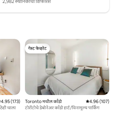
2,982 स्थानिकांची शिफारस
गेस्ट फेव्हरेट
गेस्ट फेव्हरेट
 पैकी 4.95 सरासरी रेटिंग, 173 रिव्ह्यूज
4.95 (173)
Toronto मधील काँडो
5 पैकी 4.96 सरासरी रेटिंग, 10
4.96 (107)
ुठेही चाला
टोरोंटोचे डेबोनेअर काँडो हार्ट/विनामूल्य पार्किंग