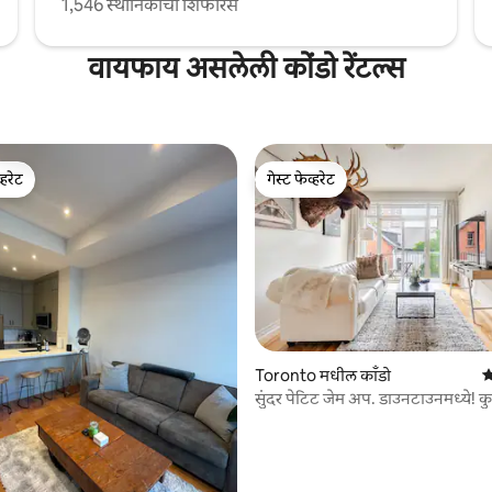
1,546 स्थानिकांची शिफारस
वायफाय असलेली कोंडो रेंटल्स
्हरेट
गेस्ट फेव्हरेट
व्हरेट
गेस्ट फेव्हरेट
 रिव्ह्यूज
Toronto मधील काँडो
5
सुंदर पेटिट जेम अप. डाउनटाउनमध्ये! क