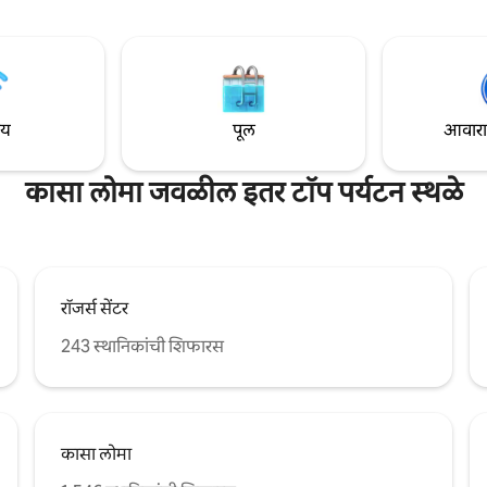
आहे. संध्याकाळी, एका आकर्षक
रेस्टॉरंट्स आणि बारपर्यंत शॉर्ट वॉक — टो
बदार प्रकाशात शांत, कोळशाच्या रंगाच्या
आयकॉनिक लँडमार्कच्या बाजूला असलेल
आराम करा—तुमचे उत्तम टोरोंटो रिट्रीट
आरामदायक टोरोंटो वास्तव्यासाठी योग्य. स्ट्र
पाहत आहे
परमिट पार्किंगवर पैसे दिले
ाय
पूल
आवारात 
कासा लोमा जवळील इतर टॉप पर्यटन स्थळे
रॉजर्स सेंटर
243 स्थानिकांची शिफारस
कासा लोमा