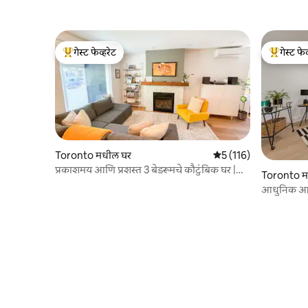
गेस्ट फेव्हरेट
गेस्ट फेव
टॉप गेस्ट फेव्हरेट
टॉप गेस्ट फे
Toronto मधील घर
5 पैकी 5 सरासरी रेटिंग, 11
5 (116)
प्रकाशमय आणि प्रशस्त 3 बेडरूमचे कौटुंबिक घर |
Toronto म
सबवेपर्यंत चालत जा
आधुनिक आण