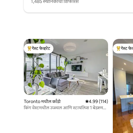
1,485 स्थानिकांची शिफारस
गेस्ट फेव्हरेट
गेस्ट फेव
टॉप गेस्ट फेव्हरेट
टॉप गेस्ट फे
Toronto मधील काँडो
5 पैकी 4.99 सरासरी रेटिंग, 114
4.99 (114)
किंग वेस्टमधील उज्ज्वल आणि स्टायलिश 1 बेडरूम
काँडो