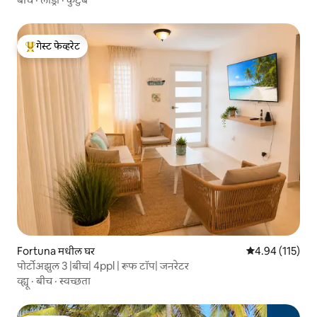
गेस्ट फेव्हरेट
टॉप गेस्ट फेव्हरेट
Fortuna मधील घर
5 पैकी 4.94 सरासरी
4.94 (115)
पोर्टोअझुल 3 |बीच| 4ppl | रूफ टॉप| जनरेटर
व्ह्यू
·
बीच
·
स्वच्छता