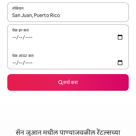
लोकेशन
जेव्हा परिणाम उपलब्ध असतील, तेव्हा वरच्या आणि खाली बाणांच्या किजसह नेव्हिगेट
चेक इन करा
चेक आऊट करा
सर्च करा
सॅन जुआन मधील पाण्याजवळील रेंटल्सच्या