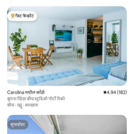
गेस्ट फेव्हरेट
टॉप गेस्ट फेव्हरेट
Carolina मधील काँडो
5 पैकी 4.94 सरासरी 
4.94 (182)
बुएना व्हिडा बीच स्टुडिओ पोर्टो रिको
बीच
·
व्ह्यू
·
स्वच्छता
सुपरहोस्ट
सुपरहोस्ट