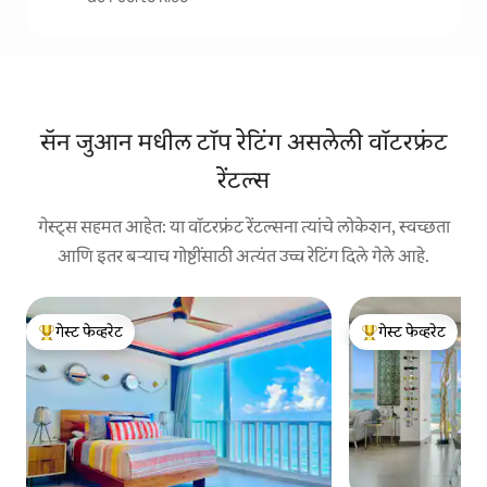
सॅन जुआन मधील टॉप रेटिंग असलेली वॉटरफ्रंट
रेंटल्स
गेस्ट्स सहमत आहेत: या वॉटरफ्रंट रेंटल्सना त्यांचे लोकेशन, स्वच्छता
आणि इतर बऱ्याच गोष्टींसाठी अत्यंत उच्च रेटिंग दिले गेले आहे.
गेस्ट फेव्हरेट
गेस्ट फेव्हरेट
टॉप गेस्ट फेव्हरेट
टॉप गेस्ट फेव्हरेट