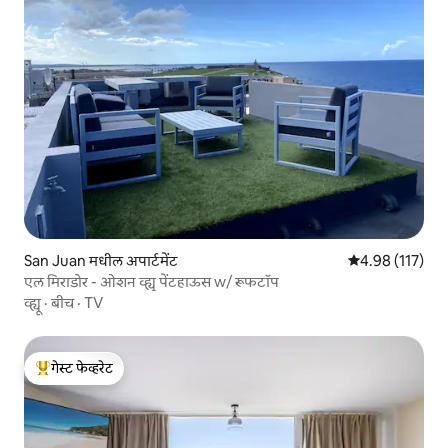
San Juan मधील अपार्टमेंट
5 पैकी 4.98 सरासरी
4.98 (117)
एल मिराडोर - ओशन व्ह्यू पेंटहाऊस w/ रूफटॉप
व्ह्यू
·
बीच
·
TV
गेस्ट फेव्हरेट
टॉप गेस्ट फेव्हरेट