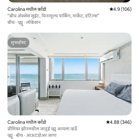
Carolina मधील काँडो
5 पैकी 4.9 सरासरी
4.9 (106)
"बीच ॲक्सेस सुईट, विनामूल्य पार्किंग, मार्केट, हॉटेल्स"
बीच
·
व्ह्यू
·
लोकेशन
सुपरहोस्ट
सुपरहोस्ट
Carolina मधील काँडो
5 पैकी 4.88 सरासरी 
4.88 (346)
प्रीमियर झोनमधील जादुई व्ह्यू आयला व्हर्डे
व्ह्यू
·
बीच
·
आऊटडोअर जागा