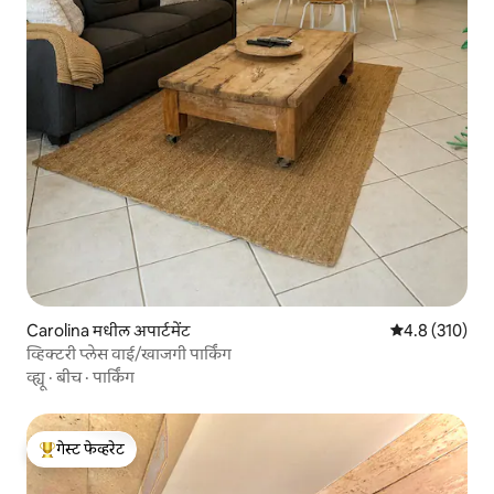
Carolina मधील अपार्टमेंट
5 पैकी 4.8 सरासरी
4.8 (310)
व्हिक्टरी प्लेस वाई/खाजगी पार्किंग
व्ह्यू
·
बीच
·
पार्किंग
गेस्ट फेव्हरेट
टॉप गेस्ट फेव्हरेट