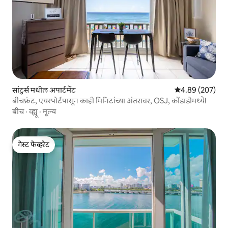
सांटुर्स मधील अपार्टमेंट
5 पैकी 4.89 सरासरी 
4.89 (207)
बीचफ्रंट, एयरपोर्टपासून काही मिनिटांच्या अंतरावर, OSJ, कोंडाडोमध्ये!
बीच
·
व्ह्यू
·
मूल्य
गेस्ट फेव्हरेट
गेस्ट फेव्हरेट