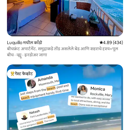
Luquillo मधील काँडो
5 पैकी 4.89 सरासरी 
4.89 (434)
बीचफ्रंट अपार्टमेंट. समुद्राकडे तोंड असलेले बेड आणि शहराचे दृश्य+पूल
बीच
·
व्ह्यू
·
इनडोअर जागा
गेस्ट फेव्हरेट
टॉप गेस्ट फेव्हरेट