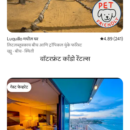
Luquillo मधील घर
5 पैकी 4.89 सरासरी 
4.89 (241)
लिटलब्लूस्काय बीच आणि ट्रॉपिकल युंके फॉरेस्ट
व्ह्यू
·
बीच
·
स्थिती
वॉटरफ्रंट काँडो रेंटल्स
गेस्ट फेव्हरेट
गेस्ट फेव्हरेट