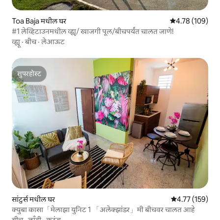
Toa Baja मधील घर
5 पैकी 4.78 सरासरी 
4.78 (109)
#1 लेव्हिटाउनमधील व्ह्यू/ खाजगी पूल/बीचपर्यंत चालत जाणे!
व्ह्यू
·
बीच
·
लेआऊट
सुपरहोस्ट
सुपरहोस्ट
सांटुर्स मधील घर
5 पैकी 4.77 सरासरी
4.77 (159)
क्युबा कासा「मेलाझा युनिट 1 「अलेक्झांडर」मी बीचवर चालत आहे
बीच
·
लाँड्री
·
कुटुंब