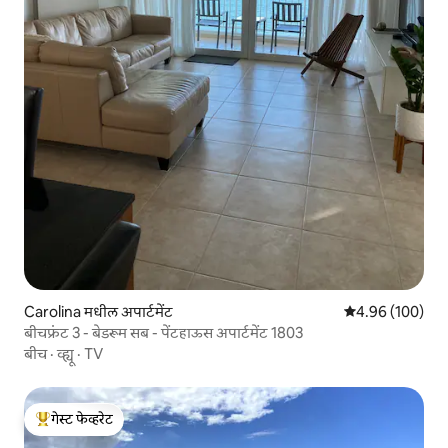
Carolina मधील अपार्टमेंट
5 पैकी 4.96 सरासरी 
4.96 (100)
बीचफ्रंट 3 - बेडरूम सब - पेंटहाऊस अपार्टमेंट 1803
बीच
·
व्ह्यू
·
TV
गेस्ट फेव्हरेट
टॉप गेस्ट फेव्हरेट