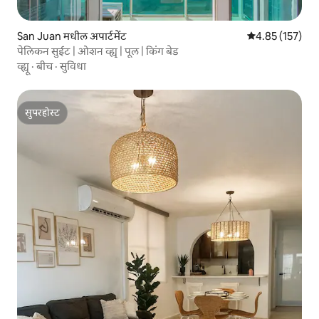
San Juan मधील अपार्टमेंट
5 पैकी 4.85 सरासरी
4.85 (157)
पेलिकन सुईट | ओशन व्ह्यू | पूल | किंग बेड
व्ह्यू
·
बीच
·
सुविधा
सुपरहोस्ट
सुपरहोस्ट