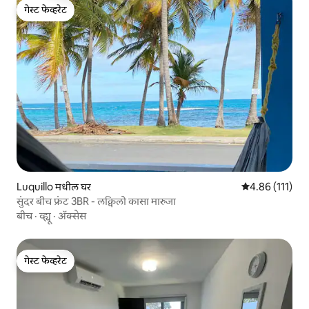
गेस्ट फेव्हरेट
गेस्ट फेव्हरेट
Luquillo मधील घर
5 पैकी 4.86 सरासरी
4.86 (111)
सुंदर बीच फ्रंट 3BR - लक्विलो कासा मारुजा
बीच
·
व्ह्यू
·
ॲक्सेस
गेस्ट फेव्हरेट
गेस्ट फेव्हरेट