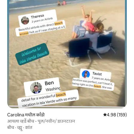
Carolina मधील काँडो
5 पैकी 4.98 सरासरी 
4.98 (159)
आयला व्हर्डे बीच - पूल/नवीन/ डाउनटाउन
बीच
·
व्ह्यू
·
शांत