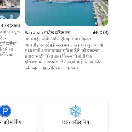
आहेत, एक 
लोकेशन
·
व्
मध्यभागी ए
आनंद घेण्या
आमच्या न
 पैकी 4.73 सरासरी रेटिंग, 365 रिव्ह्यूज
4.73 (365)
जकूझी असले
, रूफटॉप पूल
San Juan मधील हॉटेल रूम
5 पैकी 5.0 सरासरी रेटिंग, 
5.0 (3)
धबधब्याने प
ॉटेल
चेक आऊटन
ऑनसाईट कॅफे आणि ऐतिहासिक मोहकता
र्ण ऊर्जेचा
आमची क्वीन स्टँडर्ड प्लस रूम ओल्ड सॅन जुआनच्या
लर्सच्या
मध्यभागी आरामदायक सुविधा देते, जी एकट्या
ोर्टो रिकन
प्रवाशांसाठी किंवा शहर फिरून विश्रांती घेऊ
रण असलेला
इच्छिणाऱ्या जोडप्यांसाठी आदर्श आहे. या खोलीत
फटॉप पूल
मऊ लिनन्सने सजवलेला एक आलिशान क्वीन-साईझ
लोकेशन
·
आदरातिथ्य
·
जवळपास
ँड
बेड आहे, जो तुम्हाला ऐतिहासिक मोहकता आणि
फिटनेस
आधुनिक सुविधांचे मिश्रण असलेल्या जागेत आराम
आणि एल मोरो
करण्यासाठी आमंत्रित करतो. खोलीत एअर
वलांच्या
कंडिशनिंग, रेफ्रिजरेटर, विनामूल्य वाय-फाय आणि
 घेण्यासाठी
स्मार्ट टीव्ही आहे. प्रत्येक वास्तव्यामध्ये ताजे टॉवेल्स
आणि प्रसाधन सामग्री असलेले खाजगी बाथरूम
देखील समाविष्ट आहे.
फ्री पार्किंग
एअर कंडिशनिंग