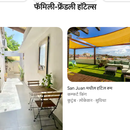
फॅमिली-फ्रेंडली हॉटेल्स
3 रिव्ह्यूज
San Juan मधील हॉटेल रूम
कम्फर्ट किंग
कुटुंब
·
लोकेशन
·
सुविधा