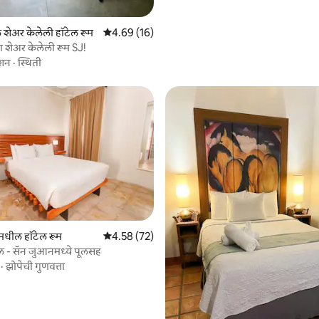
ील शेअर केलेली हॉटेल रूम
5 पैकी 4.69 सरासरी रेटिंग, 16 रिव्ह्यूज
4.69 (16)
 शेअर केलेली रूम SJ!
शन
·
स्थिती
धील हॉटेल रूम
5 पैकी 4.58 सरासरी रेटिंग, 72 रिव्ह्यूज
4.58 (72)
ल - सॅन जुआनमध्ये पूलसह
·
झोपेची गुणवत्ता