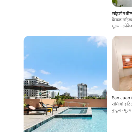
सांटुर्स मध
केवळ महिला
मूल्य
·
लोके
San Juan म
रोमिओ हॉटे
कुटुंब
·
मूल्य