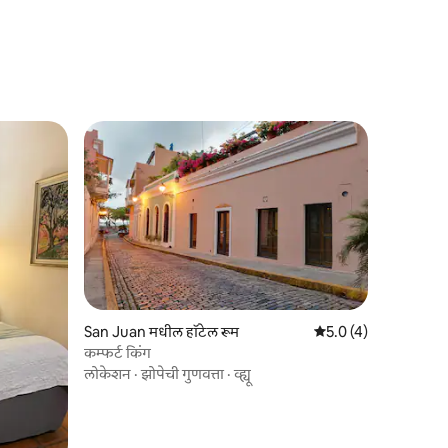
San Juan मधील हॉटेल रूम
5 पैकी 5.0 सरासरी रेटिंग,
5.0 (4)
कम्फर्ट किंग
लोकेशन
·
झोपेची गुणवत्ता
·
व्ह्यू