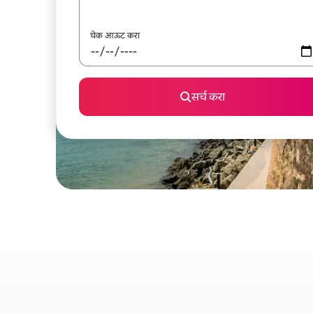
चेक आऊट करा
सर्च करा