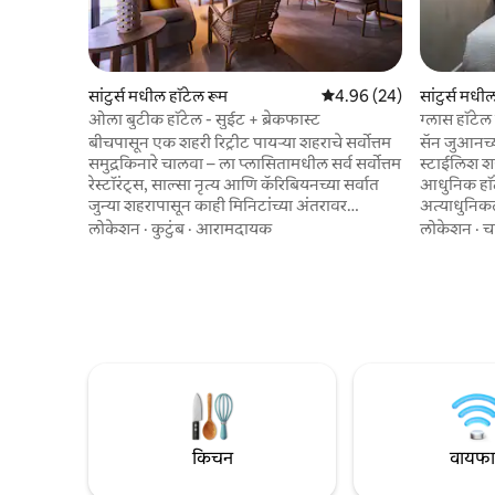
सांटुर्स मधील हॉटेल रूम
5 पैकी 4.96 सरासरी रेटिंग, 24
4.96 (24)
सांटुर्स मधी
ओला बुटीक हॉटेल - सुईट + ब्रेकफास्ट
ग्लास हॉटेल
बीचपासून एक शहरी रिट्रीट पायऱ्या शहराचे सर्वोत्तम
सॅन जुआनच्
समुद्रकिनारे चालवा – ला प्लासितामधील सर्व सर्वोत्तम
स्टाईलिश शहर
रेस्टॉरंट्स, साल्सा नृत्य आणि कॅरिबियनच्या सर्वात
आधुनिक हॉ
जुन्या शहरापासून काही मिनिटांच्या अंतरावर
अत्याधुनिकत
असलेल्या शहराच्या मध्यभागी असलेले एक शांत
जी समकाली
लोकेशन
·
कुटुंब
·
आरामदायक
लोकेशन
·
च
ठिकाण; ओल्ड सॅन जुआन, जिथे स्पेनने पोर्टो रिकोवर
एक सुरळीत 
राज्य केले तेव्हा कारंजे आणि शतकानुशतके जुने
एक नयनरम्य प
किल्ले तुम्हाला 500 वर्षांपूर्वी घेऊन जातात. आमचे
वास्तव्यामध्
हॉटेल आधुनिक सुईट्स आणि रूम्स ऑफर करते
बेडिंग, उच्च
ज्यात जलद इंटरनेट, अविश्वसनीय A/C आणि
क्युरेटेड फ
तुम्हाला सर्वोत्तम हॉटेल्समध्ये पण स्थानिक वैयक्तिक
स्पीड वायफाय
मोहकतेसह मिळतील अशा सर्व सुखसोयी आहेत.
आवडते शो कि
किचन
वायफ