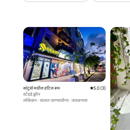
सांटुर्स मधील हॉटेल रूम
5 पैकी 5.0 सरासरी रेटिंग, 
5.0 (3)
स्टँडर्ड क्वीन
लोकेशन
·
चालत जाण्यायोग्य
·
जवळपास