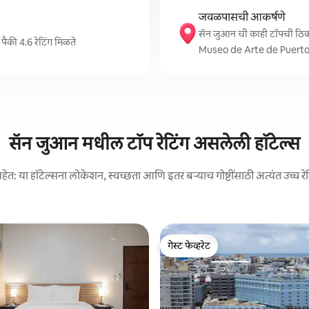
जवळपासची आकर्षणे
सॅन जुआन ची काही टॉपची ठि
पैकी 4.6 रेटिंग मिळते
Museo de Arte de Puerto
सॅन जुआन मधील टॉप रेटिंग असलेली हॉटेल्स
ेत: या हॉटेल्सना लोकेशन, स्वच्छता आणि इतर बऱ्याच गोष्टींसाठी अत्यंत उच्च रे
गेस्ट फेव्हरेट
गेस्ट फेव्हरेट