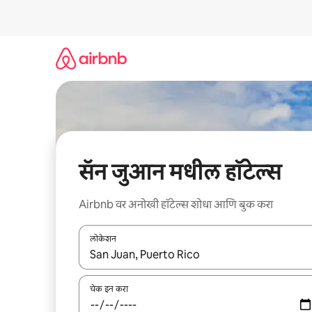
कंटेंटवर
जा
सॅन जुआन मधील हॉटेल्स
Airbnb वर अनोखी हॉटेल्स शोधा आणि बुक करा
लोकेशन
जेव्हा परिणाम उपलब्ध असतील, तेव्हा वरच्या आणि खाली बाणांच्य
चेक इन करा