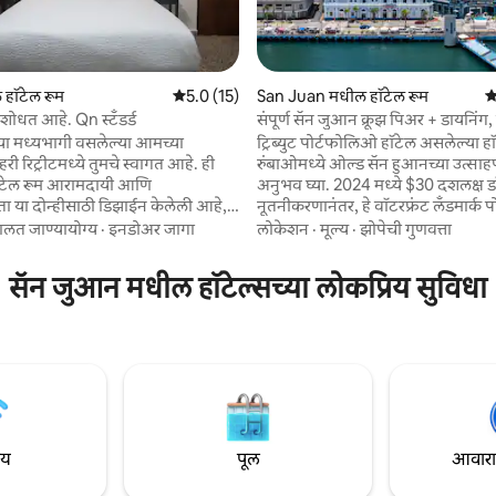
 रिव्ह्यूज
ल हॉटेल रूम
5 पैकी 5.0 सरासरी रेटिंग, 15 रिव्ह्यूज
5.0 (15)
San Juan मधील हॉटेल रूम
5
 शोधत आहे. Qn स्टँडर्ड
संपूर्ण सॅन जुआन क्रूझ पिअर + डायनिंग
या मध्यभागी वसलेल्या आमच्या
ट्रिब्युट पोर्टफोलिओ हॉटेल असलेल्या ह
ी रिट्रीटमध्ये तुमचे स्वागत आहे. ही
रुंबाओमध्ये ओल्ड सॅन हुआनच्या उत्साहपू
टेल रूम आरामदायी आणि
अनुभव घ्या. 2024 मध्ये $30 दशलक्ष डॉ
ा या दोन्हीसाठी डिझाईन केलेली आहे,
नूतनीकरणानंतर, हे वॉटरफ्रंट लँडमार्क प
न डिझाईन आणि उबदार आदरातिथ्याचे
वारस्यासह मिड-सेंच्युरी डिझाइनचे मिश्
ालत जाण्यायोग्य
·
इनडोअर जागा
लोकेशन
·
मूल्य
·
झोपेची गुणवत्ता
मिश्रण ऑफर करते. आमची हॉटेल रूम
आधुनिक बुटीक अनुभव देते. गेस्ट्स रू
ार्श्वभूमी प्रदान करते जी तुमच्या
आणि हॉट टब, Kueros आयलँड बार अ
सॅन जुआन मधील हॉटेल्सच्या लोकप्रिय सुविधा
ये जादूचा स्पर्श जोडते. आमच्या प्लश
किचनमधील जोरदार चवी आणि 24/7 
 - गुणवत्तेचे लिनन्स आणि काळजीपूर्वक
सेंटरचा आनंद घेतात. क्रूझ पोर्टपासून 
र्निचरसह आरामाचा अनुभव घ्या. हाय -
सारख्या ऐतिहासिक स्थळांपासून काही पा
शी कनेक्टेड रहा, स्मार्ट टीव्हीवर तुमचे
अंतरावर असलेले हे ठिकाण शहराचा शोध
ंवा चित्रपट पहा
सर्वोत्तम होम बेस आहे.
ाय
पूल
आवारात 