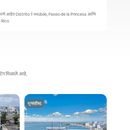
काणे आहेत Distrito T-Mobile, Paseo de la Princesa आणि
 Rico
टिंग मिळाले आहे.
Las Croab
सुपरहोस्ट
गेस्ट फेव्ह
Calizo VIP 
सुपरहोस्ट
गेस्ट फेव्ह
अंतरावर
सुंदर आणि व
बीचवर, ल्युम
या बुटीक हॉट
कुटुंबासह 