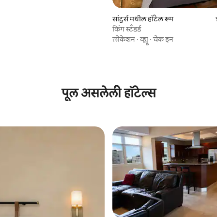
सांटुर्स मधील हॉटेल रूम
किंग स्टॅंडर्ड
लोकेशन
·
व्ह्यू
·
चेक इन
 रिव्ह्यूज
पूल असलेली हॉटेल्स