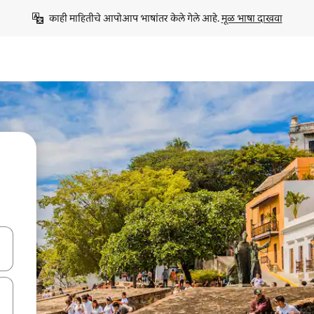
काही माहितीचे आपोआप भाषांतर केले गेले आहे. 
मूळ भाषा दाखवा
ा किजसह नेव्हिगेट करा किंवा स्पर्शाने स्वाइप जेश्चर्स वापरून एक्सप्लोर करा.