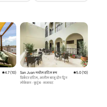
5 पैकी 4.7 सरासरी रेटिंग, 10 रिव्ह्यूज
4.7 (10)
San Juan मधील हॉटेल रूम
5 पैकी 5.0 सरासरी रेटिंग, 1
5.0 (10)
डिकँटर हॉटेल, आतील बाजू दोन ट्विन
लोकेशन
·
कुटुंब
·
सजावट