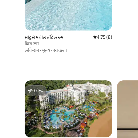
सांटुर्स मधील हॉटेल रूम
5 पैकी 4.75 सरासरी रेटिंग, 8
4.75 (8)
किंग रूम
लोकेशन
·
मूल्य
·
स्वच्छता
सुपरहोस्ट
सुपरहोस्ट