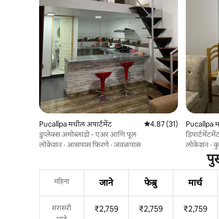
Pucallpa मधील अपार्टमेंट
5 पैकी 4.87 सरासरी रेटिंग, 31
4.87 (31)
Pucallpa म
डुप्लेक्स अमोब्लाडो - एअर आणि पूल
डिपार्टमेंटमें
लोकेशन
·
आसपास फिरणे
·
जवळपास
लोकेशन
·
कु
पु
महिना
जाने
फेब्रु
मार्च
सरासरी
₹2,759
₹2,759
₹2,759