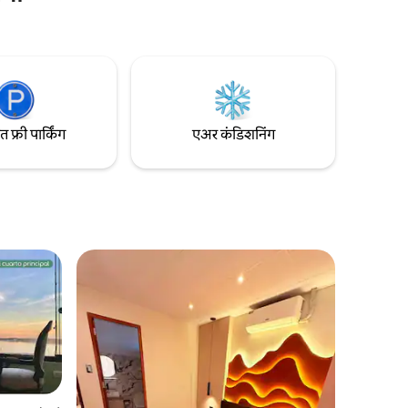
प्रवेशद्वार आणि स्वतःची किल्ली असलेले कुटुंबासाठी
अनुकूल, खाजगी सेटिंग. ऐच्छिक लाँड्री सेवा.
जवळपास 24h स्टोअर. चेक इन करताना कॅश
डिपॉझिट आवश्यक आहे.
फ्री पार्किंग
एअर कंडिशनिंग