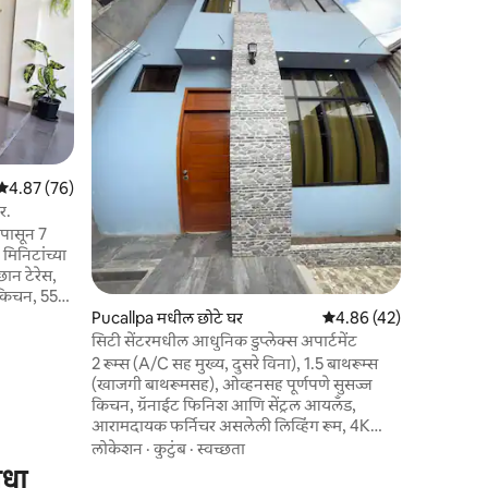
एकांत हवा असल
आणि सहजपण
हे घर तुम
घेण्यासाठी पूर्ण
कुटुंब
·
लोक
गोपनीयता 
कुटुंबांसाठ
ग्रुप्ससाठी योग्य. यामध्ये प्रशस्त इ
स्विमिंग प
सामाजिक जा
5 पैकी 4.87 सरासरी रेटिंग, 76 रिव्ह्यूज
4.87 (76)
र.
पासून 7
मिनिटांच्या
 किचन, 55"
म, दोन
Pucallpa मधील छोटे घर
5 पैकी 4.86 सरासरी रेटिंग, 4
4.86 (42)
ाठी दुसरा,
सिटी सेंटरमधील आधुनिक डुप्लेक्स अपार्टमेंट
र्गिक प्रकाश
2 रूम्स (A/C सह मुख्य, दुसरे विना), 1.5 बाथरूम्स
(खाजगी बाथरूमसह), ओव्हनसह पूर्णपणे सुसज्ज
ीओ, यूट्यूब
किचन, ग्रॅनाईट फिनिश आणि सेंट्रल आयलँड,
आरामदायक फर्निचर असलेली लिव्हिंग रूम, 4K
टीव्ही आणि वायफाय असलेल्या माझ्या नवीन मिनी
लोकेशन
·
कुटुंब
·
स्वच्छता
हाऊसमध्ये तुमचे स्वागत आहे. प्लाझा, उद्याने, चर्च
िधा
आणि वाहतुकीजवळ मध्यवर्ती ठिकाणी. स्वतंत्र