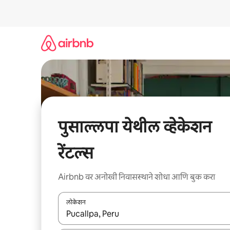
कंटेंटवर
जा
पुसाल्लपा येथील व्हेकेशन
रेंटल्स
Airbnb वर अनोखी निवासस्थाने शोधा आणि बुक करा
लोकेशन
जेव्हा परिणाम उपलब्ध असतील, तेव्हा वरच्या आणि खाली बाणांच्य