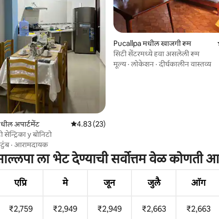
Pucallpa मधील खाजगी रूम
सिटी सेंटरमध्ये हवा असलेली रूम
मूल्य
·
लोकेशन
·
दीर्घकालीन वास्तव्य
 रिव्ह्यूज
धील अपार्टमेंट
5 पैकी 4.83 सरासरी रेटिंग, 23 रिव्ह्यूज
4.83 (23)
टो सेन्ट्रिका y बोनिटो
टुंब
·
आरामदायक
साल्लपा ला भेट देण्याची सर्वोत्तम वेळ कोणती आ
एप्रि
मे
जून
जुलै
ऑग
₹2,759
₹2,949
₹2,949
₹2,663
₹2,663