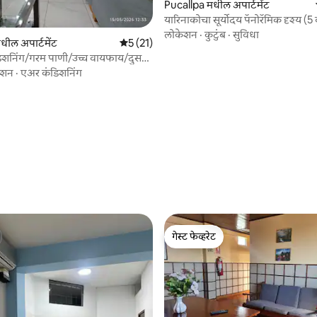
Pucallpa मधील अपार्टमेंट
यारिनाकोचा सूर्योदय पॅनोरॅमिक दृश्य (
लोकेशन
·
कुटुंब
·
सुविधा
 रिव्ह्यूज
धील अपार्टमेंट
5 पैकी 5 सरासरी रेटिंग, 21 रिव्ह्यूज
5 (21)
िशनिंग/गरम पाणी/उच्च वायफाय/दुसरा
ेशन
·
एअर कंडिशनिंग
गेस्ट फेव्हरेट
गेस्ट फेव्हरेट