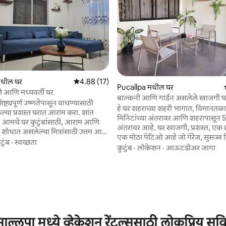
 रिव्ह्यूज
मधील घर
5 पैकी 4.88 सरासरी रेटिंग, 17 रिव्ह्यूज
4.88 (17)
Pucallpa मधील घर
े आणि मध्यवर्ती घर
बाल्कनी आणि गार्डन असलेले खाजगी घ
िष्ट्यपूर्ण उष्णतेपासून वाचण्यासाठी
हे घर शहराच्या शहरी भागात, विमानतळा
ल्या प्रशस्त घरात आराम करा. शांत
मिनिटांच्या अंतरावर आणि शहरापासून 5 
, आमचे घर कुटुंबांसाठी, आराम आणि
अंतरावर आहे. घर खाजगी, प्रशस्त, एक छान टेरेस,
या शोधात असलेल्या मित्रांसाठी उत्तम आहे.
एक मोठा पॅटिओ आहे जो गॅरेज, सुसज्ज
सर्गिक वायुवीजनमुळे थंड रूम्स असलेल्या
टुंब
·
स्वच्छता
टीव्ही असलेली लिव्हिंग रूम, डायनिंग रू
कुटुंब
·
लोकेशन
·
आऊटडोअर जागा
चा आनंद घ्या. तुमचे वास्तव्य फिट केलेले
बेडरूम्स, एक पूर्ण बाथरूम आणि गेस्ट्सस
ाँड्रीसारखे आनंददायी बनवण्यासाठी
सुसज्ज लाँड्री, सर्व भागांमध्ये चांगला नैस
आवश्यक असलेले सर्व काही आहे तुम्ही
म्हणून देखील वापरला जाऊ शकतो. येथे सर्व मूलभूत
ख्य पॉईंट्सच्या जवळ असाल परंतु
सुविधा आहेत, तसेच एसी, वायफाय, डीज
े पूर्णपणे विश्रांती घेण्याइतके दूर
आहे. मार्केट्स आणि दुकानांच्या जवळ.
साल्लपा मध्ये व्हेकेशन रेंटल्ससाठी लोकप्रिय सुव