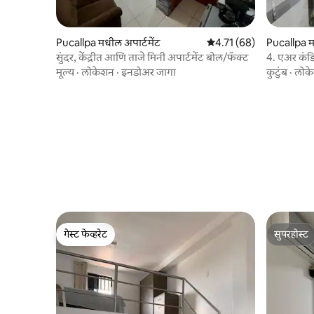
Pucallpa मधील अपार्टमेंट
5 पैकी 4.71 सरासरी रेटिंग, 68
4.71 (68)
Pucallpa म
सुंदर, केंद्रीत आणि ताजे मिनी अपार्टमेंट बोल/फॅक्ट
4. एअर कंड
मजला
मूल्य
·
लोकेशन
·
इनडोअर जागा
कुटुंब
·
लोक
गेस्ट फेव्हरेट
सुपरहोस्ट
गेस्ट फेव्हरेट
सुपरहोस्ट