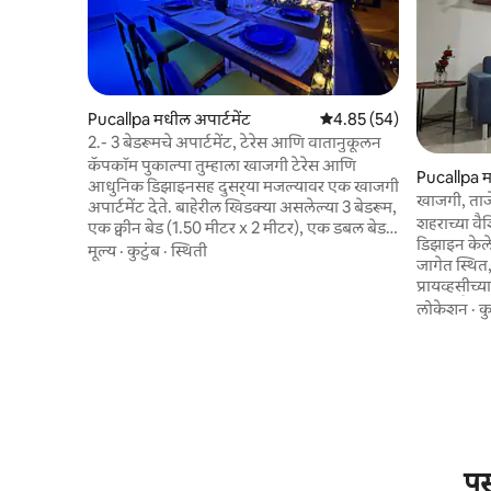
Pucallpa मधील अपार्टमेंट
5 पैकी 4.85 सरासरी रेटिंग, 54
4.85 (54)
2.- 3 बेडरूमचे अपार्टमेंट, टेरेस आणि वातानुकूलन
कॅपकॉम पुकाल्पा तुम्हाला खाजगी टेरेस आणि
Pucallpa 
आधुनिक डिझाइनसह दुसर्‍या मजल्यावर एक खाजगी
खाजगी, ताज
अपार्टमेंट देते. बाहेरील खिडक्या असलेल्या 3 बेडरूम,
शहराच्या वैश
एक क्वीन बेड (1.50 मीटर x 2 मीटर), एक डबल बेड,
डिझाइन केले
एक सिंगल बेड आणि एक ट्रिपल सोफा बेड. 2
मूल्य
·
कुटुंब
·
स्थिती
जागेत स्थित
बाथरूम, स्मार्ट टीव्ही असलेली लिव्हिंग रूम,
प्रायव्हसीच्
स्वयंपाकघर/जेवणाची खोली आणि बाहेरील
त्यांच्या नै
लोकेशन
·
कु
जेवणाचा टेबल असलेला टेरेस. सलून आणि 2
स्वच्छ जागां
बेडरूममध्ये वातानुकूलन, सीलिंग पंखा, वायफाय,
किचन आणि ल
बाहेरील दृश्ये. तुम्हाला घरी असल्यासारखे वाटेल.
आमच्याकडे 
कपडे पसरवण्यासाठी वॉशिंग मशीन आणि खाजगी
शहराच्या मु
जागा समाविष्ट आहे. इन्व्हॉइस केले जाते.
आवाजापासून त
असाल
पु