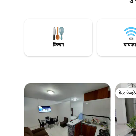
किचन
वायफ
गेस्ट फेव्हर
गेस्ट फेव्हर