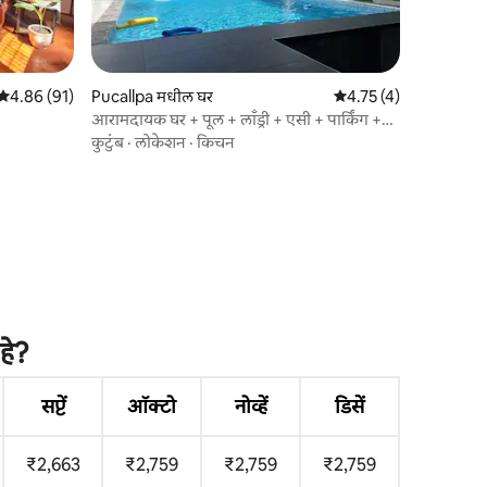
5 पैकी 4.86 सरासरी रेटिंग, 91 रिव्ह्यूज
4.86 (91)
Pucallpa मधील घर
5 पैकी 4.75 सरासरी रेटिंग, 
4.75 (4)
आरामदायक घर + पूल + लाँड्री + एसी + पार्किंग +
टेरेस @ पुकाल्पा
कुटुंब
·
लोकेशन
·
किचन
हे?
सप्टें
ऑक्टो
नोव्हें
डिसें
₹2,663
₹2,759
₹2,759
₹2,759