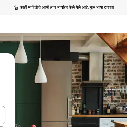
काही माहितीचे आपोआप भाषांतर केले गेले आहे. 
मूळ भाषा दाखवा
ा किजसह नेव्हिगेट करा किंवा स्पर्शाने स्वाइप जेश्चर्स वापरून एक्सप्लोर करा.