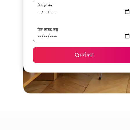
चेक इन करा
चेक आऊट करा
सर्च करा