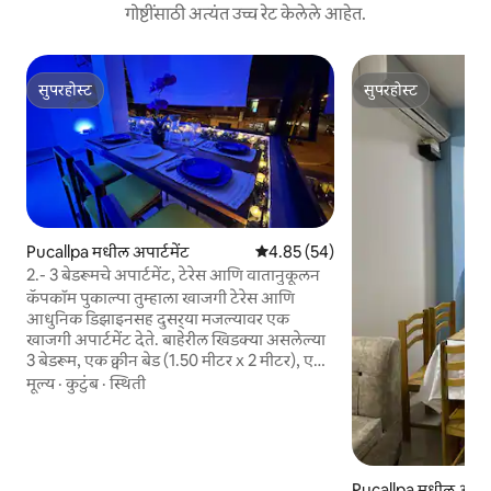
गोष्टींसाठी अत्यंत उच्च रेट केलेले आहेत.
सुपरहोस्ट
सुपरहोस्ट
सुपरहोस्ट
सुपरहोस्ट
Pucallpa मधील अपार्टमेंट
5 पैकी 4.85 सरासरी रेटिंग, 54 रिव्ह्यूज
4.85 (54)
2.- 3 बेडरूमचे अपार्टमेंट, टेरेस आणि वातानुकूलन
कॅपकॉम पुकाल्पा तुम्हाला खाजगी टेरेस आणि
आधुनिक डिझाइनसह दुसर्‍या मजल्यावर एक
खाजगी अपार्टमेंट देते. बाहेरील खिडक्या असलेल्या
3 बेडरूम, एक क्वीन बेड (1.50 मीटर x 2 मीटर), एक
डबल बेड, एक सिंगल बेड आणि एक ट्रिपल सोफा
मूल्य
·
कुटुंब
·
स्थिती
बेड. 2 बाथरूम, स्मार्ट टीव्ही असलेली लिव्हिंग रूम,
स्वयंपाकघर/जेवणाची खोली आणि बाहेरील
जेवणाचा टेबल असलेला टेरेस. सलून आणि 2
बेडरूममध्ये वातानुकूलन, सीलिंग पंखा, वायफाय,
बाहेरील दृश्ये. तुम्हाला घरी असल्यासारखे वाटेल.
Pucallpa मधील अपार्ट