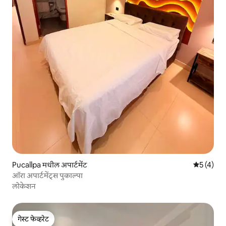
Pucallpa मधील अपार्टमेंट
5 पैकी 5 सरा
5 (4)
ऑरा अपार्टमेंट्स पुकाल्पा
लोकेशन
गेस्ट फेव्हरेट
गेस्ट फेव्हरेट