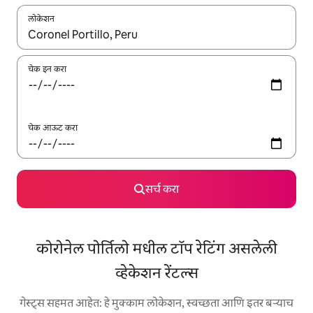
लोकेशन
जेव्हा परिणाम उपलब्ध असतील, तेव्हा वरच्या आणि खाली बाणांच्या किजसह नेव्हिगेट
चेक इन करा
चेक आऊट करा
सर्च करा
कोरोनेल पोर्तिलो मधील टॉप रेटिंग असलेली
व्हेकेशन रेंटल्स
गेस्ट्स सहमत आहेत: हे मुक्काम लोकेशन, स्वच्छता आणि इतर बऱ्याच