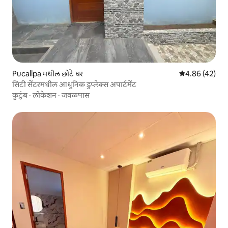
Pucallpa मधील छोटे घर
5 पैकी 4.86 सरासर
4.86 (42)
सिटी सेंटरमधील आधुनिक डुप्लेक्स अपार्टमेंट
कुटुंब
·
लोकेशन
·
जवळपास