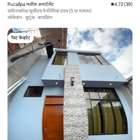
Pucallpa मधील अपार्टमेंट
5 पैकी 4.72 सरासर
4.72 (39)
यारिनाकोचा सूर्योदय पॅनोरॅमिक दृश्य (5 वा मजला)
लोकेशन
·
कुटुंब
·
बायकिंग
गेस्ट फेव्हरेट
गेस्ट फेव्हरेट