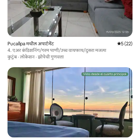
Pucallpa मधील अपार्टमेंट
5 पैकी 5 सरासर
5 (22)
4. एअर कंडिशनिंग/गरम पाणी/उच्च वायफाय/दुसरा मजला
कुटुंब
·
लोकेशन
·
झोपेची गुणवत्ता