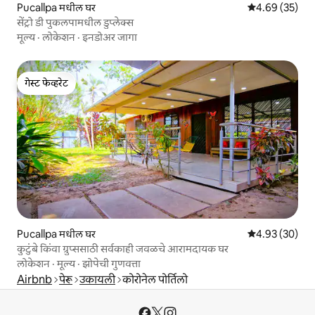
Pucallpa मधील घर
5 पैकी 4.69 सरासरी
4.69 (35)
सेंट्रो डी पुकलपामधील डुप्लेक्स
मूल्य
·
लोकेशन
·
इनडोअर जागा
गेस्ट फेव्हरेट
गेस्ट फेव्हरेट
Pucallpa मधील घर
5 पैकी 4.93 सरासरी
4.93 (30)
कुटुंबे किंवा ग्रुप्ससाठी सर्वकाही जवळचे आरामदायक घर
लोकेशन
·
मूल्य
·
झोपेची गुणवत्ता
Airbnb
पेरू
उकायली
कोरोनेल पोर्तिलो