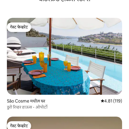
गेस्ट फेव्हरेट
गेस्ट फेव्हरेट
São Cosme मधील घर
5 पैकी 4.81 सरासरी
4.81 (119)
डुरो रिव्हर हाऊस - ओपोर्टो
गेस्ट फेव्हरेट
गेस्ट फेव्हरेट