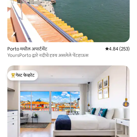
Porto मधील अपार्टमेंट
5 पैकी 4.84 सरासरी 
4.84 (253)
YoursPorto द्वारे नदीचे दृश्य असलेले पेंटहाऊस
गेस्ट फेव्हरेट
टॉप गेस्ट फेव्हरेट