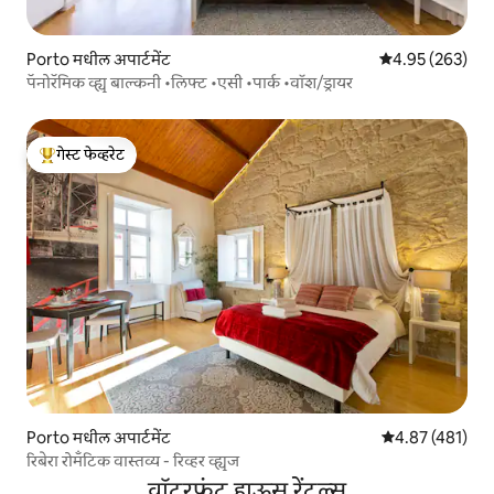
Porto मधील अपार्टमेंट
5 पैकी 4.95 सरासरी 
4.95 (263)
पॅनोरॅमिक व्ह्यू बाल्कनी •लिफ्ट •एसी •पार्क •वॉश/ड्रायर
गेस्ट फेव्हरेट
टॉप गेस्ट फेव्हरेट
Porto मधील अपार्टमेंट
5 पैकी 4.87 सरासरी
4.87 (481)
रिबेरा रोमँटिक वास्तव्य - रिव्हर व्ह्यूज
वॉटरफ्रंट हाऊस रेंटल्स