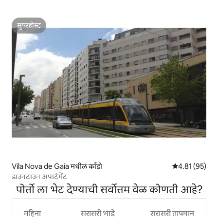
सुपरहोस्ट
सुपरहोस्ट
Vila Nova de Gaia मधील काँडो
5 पैकी 4.81 सरासर
4.81 (95)
डाउनटाउन अपार्टमेंट
पोर्तो ला भेट देण्याची सर्वोत्तम वेळ कोणती आहे?
महिना
सरासरी भाडे
सरासरी तापमान