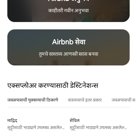
काहीतरी नवीन अनुभवा
Airbnb सेवा
तुमचे वास्तव्य आणखी खास बनवा
एक्सप्लोअर करण्यासाठी डेस्टिनेशन्स
जवळपासची मुक्कामाची ठिकाणे
वास्तव्याचे इतर प्रकार
जवळपासची सर्वो
माद्रिद
सेविल
सुट्टीसाठी भाड्याने उपलब्ध असलेल्या जागा
सुट्टीसाठी भाड्याने उपलब्ध असलेल्या जागा