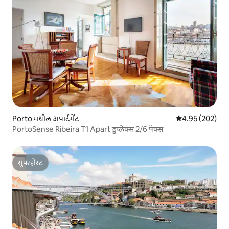
Porto मधील अपार्टमेंट
5 पैकी 4.95 सरासरी 
4.95 (202)
PortoSense Ribeira T1 Apart डुप्लेक्स 2/6 पॅक्स
सुपरहोस्ट
सुपरहोस्ट