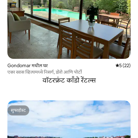
Gondomar मधील घर
5 पैकी 5 सरासर
5 (22)
एका खास व्हिलामध्ये निसर्ग, डोरो आणि पोर्टो
वॉटरफ्रंट काँडो रेंटल्स
सुपरहोस्ट
सुपरहोस्ट