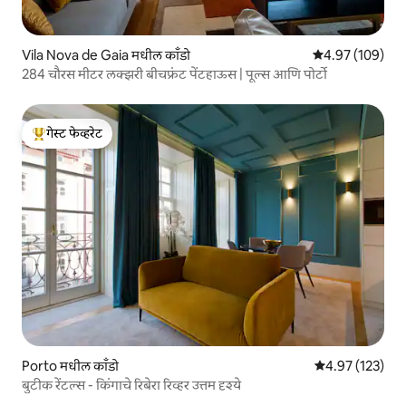
Vila Nova de Gaia मधील काँडो
5 पैकी 4.97 सरासरी 
4.97 (109)
284 चौरस मीटर लक्झरी बीचफ्रंट पेंटहाऊस | पूल्स आणि पोर्टो
गेस्ट फेव्हरेट
टॉप गेस्ट फेव्हरेट
Porto मधील काँडो
5 पैकी 4.97 सरासरी
4.97 (123)
बुटीक रेंटल्स - किंगाचे रिबेरा रिव्हर उत्तम दृश्ये