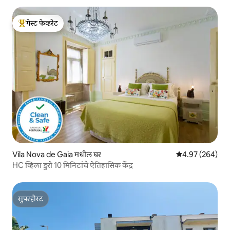
गेस्ट फेव्हरेट
टॉप गेस्ट फेव्हरेट
Vila Nova de Gaia मधील घर
5 पैकी 4.97 सरासरी 
4.97 (264)
HC व्हिला डुरो 10 मिनिटांचे ऐतिहासिक केंद्र
सुपरहोस्ट
सुपरहोस्ट