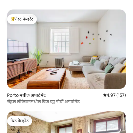
गेस्ट फेव्हरेट
टॉप गेस्ट फेव्हरेट
Porto मधील अपार्टमेंट
5 पैकी 4.97 सरासरी
4.97 (157)
सेंट्रल लोकेशनमधील ब्रिज व्ह्यू पोर्टो अपार्टमेंट
गेस्ट फेव्हरेट
गेस्ट फेव्हरेट