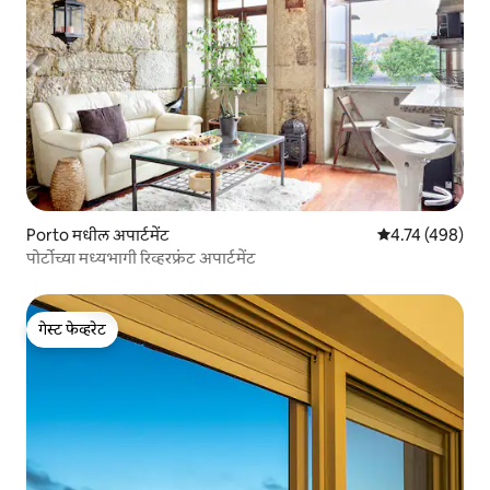
Porto मधील अपार्टमेंट
5 पैकी 4.74 सरासरी 
4.74 (498)
पोर्टोच्या मध्यभागी रिव्हरफ्रंट अपार्टमेंट
गेस्ट फेव्हरेट
गेस्ट फेव्हरेट