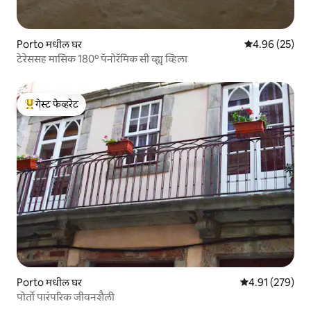
Porto मधील घर
5 पैकी 4.96 सरासरी
4.96 (25)
टेरेससह मासिक 180º पॅनोरॅमिक सी व्ह्यू व्हिला
गेस्ट फेव्हरेट
टॉप गेस्ट फेव्हरेट
Porto मधील घर
5 पैकी 4.91 सरासरी 
4.91 (279)
पोर्तो पारंपरिक जीवनशैली