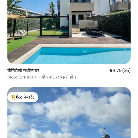
कॅनिडेलो मधील घर
5 पैकी 4.75 सरासर
4.75 (36)
अटलांटिक हाऊस - बीचफ्रंट लक्झरी होम
गेस्ट फेव्हरेट
टॉप गेस्ट फेव्हरेट