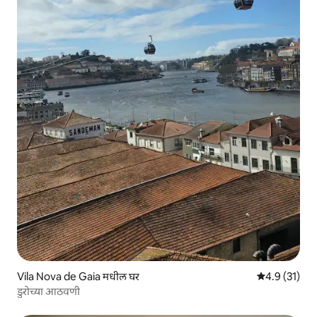
Vila Nova de Gaia मधील घर
5 पैकी 4.9 सरासर
4.9 (31)
डुरोच्या आठवणी