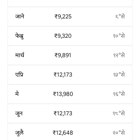
जाने
₹9,225
९°से
फेब्रु
₹9,320
१०°से
मार्च
₹9,891
१२°से
एप्रि
₹12,173
१३°से
मे
₹13,980
१६°से
जून
₹12,173
१८°से
जुलै
₹12,648
२०°से