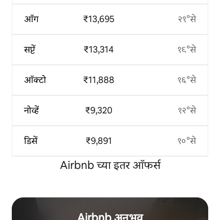
ऑग
₹13,695
२१°से
सप्टें
₹13,314
१९°से
ऑक्टो
₹11,888
१६°से
नोव्हें
₹9,320
१२°से
डिसें
₹9,891
१०°से
Airbnb च्या इतर ऑफर्स
Airbnb अनुभव