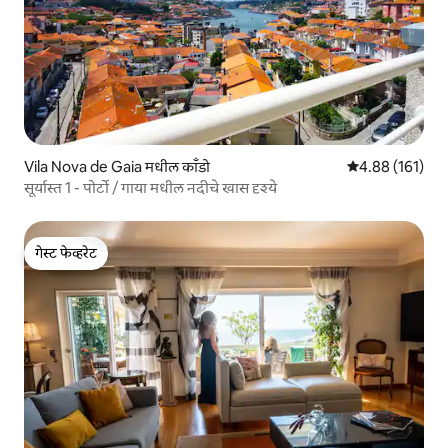
Vila Nova de Gaia मधील काँडो
5 पैकी 4.88 सरासरी
4.88 (161)
सूर्यास्त 1 - पोर्टो / गाया मधील नदीचे खास दृश्ये
गेस्ट फेव्हरेट
गेस्ट फेव्हरेट