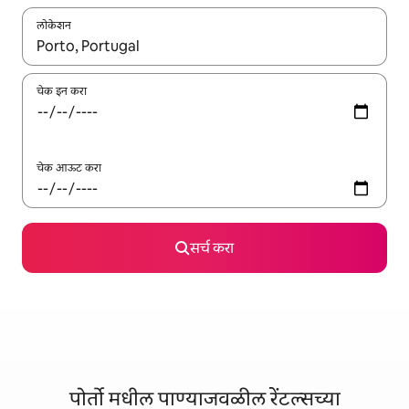
लोकेशन
जेव्हा परिणाम उपलब्ध असतील, तेव्हा वरच्या आणि खाली बाणांच्या किजसह नेव्हिगेट
चेक इन करा
चेक आऊट करा
सर्च करा
पोर्तो मधील पाण्याजवळील रेंटल्सच्या