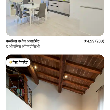
फ्लॉरेन्स मधील अपार्टमेंट
5 पैकी 4.99 सरासरी 
4.99 (208)
द ओएसिस ऑफ डोसिओ
गेस्ट फेव्हरेट
टॉप गेस्ट फेव्हरेट