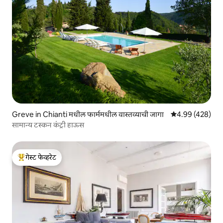
Greve in Chianti मधील फार्ममधील वास्तव्याची जागा
5 पैकी 4.99 सरासरी 
4.99 (428)
सामान्य टस्कन कंट्री हाऊस
गेस्ट फेव्हरेट
टॉप गेस्ट फेव्हरेट