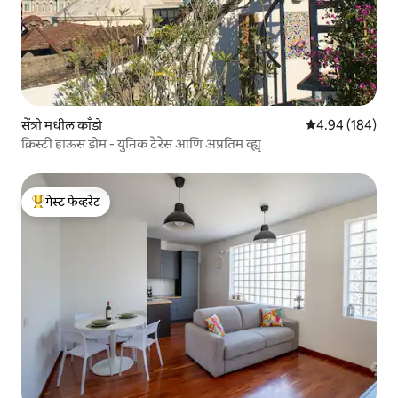
सेंत्रो मधील काँडो
5 पैकी 4.94 सरासरी 
4.94 (184)
क्रिस्टी हाऊस डोम - युनिक टेरेस आणि अप्रतिम व्ह्यू
गेस्ट फेव्हरेट
टॉप गेस्ट फेव्हरेट