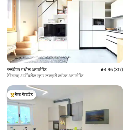
फ्लॉरेन्स मधील अपार्टमेंट
5 पैकी 4.96 सरासरी 
4.96 (317)
टेरेससह अर्नोवरील सुपर लक्झरी लॉफ्ट अपार्टमेंट
गेस्ट फेव्हरेट
टॉप गेस्ट फेव्हरेट