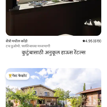
सेंत्रो मधील काँडो
5 पैकी 4.95 सरासरी 
4.95 (619)
टच डुओमो. फ्लोरेन्सच्या मध्यभागी
कुटुंबासाठी अनुकूल हाऊस रेंटल्स
गेस्ट फेव्हरेट
टॉप गेस्ट फेव्हरेट