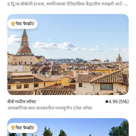
द ट्विन्स बॉबोली हाऊस, फ्लॉरेन्सच्या ऐतिहासिक केंद्रातील लक्झरी आर्ट -
स्टाईल लॉफ्ट
गेस्ट फेव्हरेट
टॉप गेस्ट फेव्हरेट
सेंत्रो मधील लॉफ्ट
5 पैकी 4.95 सरासरी 
4.95 (516)
आयकॉनिक बारा शतकातील मध्ययुगीन टॉवर लॉफ्ट
गेस्ट फेव्हरेट
टॉप गेस्ट फेव्हरेट