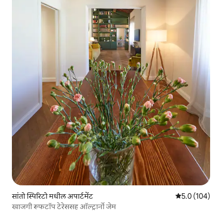
सांतो स्पिरिटो मधील अपार्टमेंट
5 पैकी 5.0 सरासरी
5.0 (104)
खाजगी रूफटॉप टेरेससह ऑल्ट्रार्नो जेम