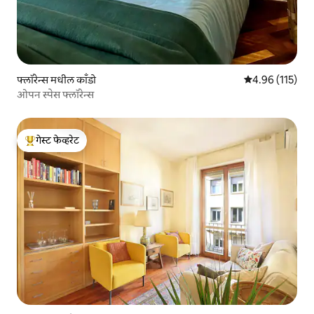
फ्लॉरेन्स मधील काँडो
5 पैकी 4.96 सरासरी
4.96 (115)
ओपन स्पेस फ्लॉरेन्स
गेस्ट फेव्हरेट
टॉप गेस्ट फेव्हरेट