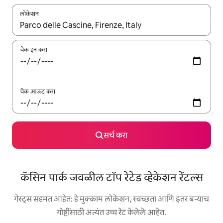
लोकेशन
जेव्हा परिणाम उपलब्ध असतील, तेव्हा वरच्या आणि खाली बाणांच्या किजसह नेव्हिगेट
चेक इन करा
चेक आऊट करा
सर्च करा
कॅसिन पार्क जवळील टॉप रेटेड व्हेकेशन रेंटल्स
गेस्ट्स सहमत आहेत: हे मुक्काम लोकेशन, स्वच्छता आणि इतर बऱ्याच
गोष्टींसाठी अत्यंत उच्च रेट केलेले आहेत.