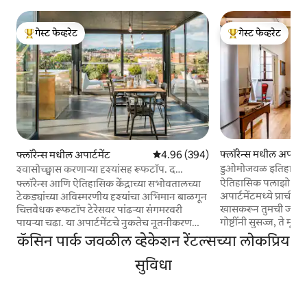
गेस्ट फेव्हरेट
गेस्ट फेव्हरेट
टॉप गेस्ट फेव्हरेट
टॉप गेस्ट फेव्हरेट
फ्लॉरेन्स मधील अपार्टमे
फ्लॉरेन्स मधील अपार्टमेंट
5 पैकी 4.96 सरासरी रेटिंग, 394 रिव्ह्यूज
4.96 (394)
डुओमोजवळ इतिहास आ
श्वासोच्छ्वास करणाऱ्या दृश्यांसह रूफटॉप. द
अपार्टमेंट
डुओमोसाठी शॉर्ट वॉक.
ऐतिहासिक पलाझो डी'अं
फ्लॉरेन्स आणि ऐतिहासिक केंद्राच्या सभोवतालच्या
अपार्टमेंटमध्ये प्राच
टेकड्यांच्या अविस्मरणीय दृश्यांचा अभिमान बाळगून
खासकरून तुमची जागा 
चित्तवेधक रूफटॉप टेरेसवर पांढऱ्या संगमरवरी
गोष्टींनी सुसज्ज, ते म
पायऱ्या चढा. या अपार्टमेंटचे नुकतेच नूतनीकरण
फ्लेअरसह सजावट जतन 
केले गेले आहे, जे वेगवेगळ्या प्रकारच्या आर्किटेक्चर
कॅसिन पार्क जवळील व्हेकेशन रेंटल्सच्या लोकप्रिय
मोहित करते. ब्लॅकआऊ
आणि डिझाइनचे मिश्रण करते. फ्लॅटमध्ये तुमच्या
अधिक आरामदायक झोपे
स्मार्ट - वर्कस्टेशनसाठी भरपूर जागा आहे: इंटरनेट
सुविधा
काच. रेसिडेन्झा डी'एपो
जलद आणि विश्वासार्ह आहे, प्रत्येक कोपऱ्यातून
व्यावसायिक स्वच्छता से
ॲक्सेसिबल आहे. आम्ही सर्व गंभीर भागांना
सीसीटीव्ही, टॉवेल्स 
सॅनिटाइझ करण्यात विशेष काळजी घेतो, विशेषत: