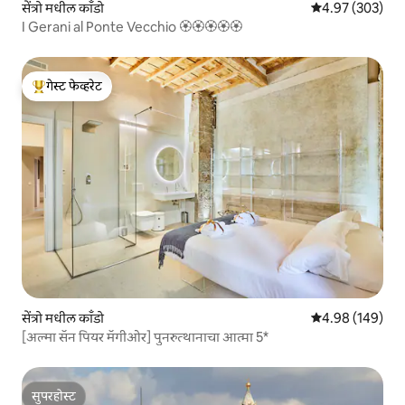
सेंत्रो मधील काँडो
5 पैकी 4.97 सरासरी 
4.97 (303)
I Gerani al Ponte Vecchio 🏵🏵🏵🏵🏵
गेस्ट फेव्हरेट
टॉप गेस्ट फेव्हरेट
सेंत्रो मधील काँडो
5 पैकी 4.98 सरासरी 
4.98 (149)
[अल्मा सॅन पियर मॅगीओर] पुनरुत्थानाचा आत्मा 5*
सुपरहोस्ट