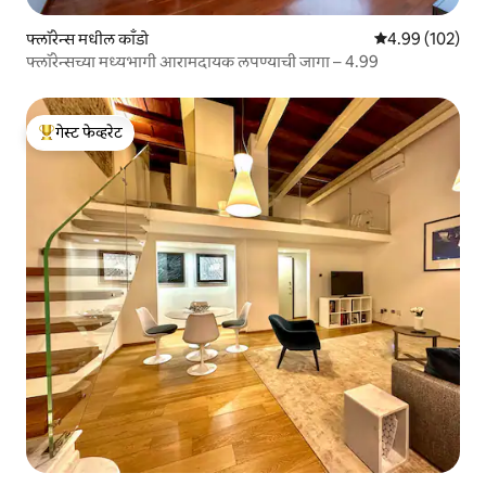
फ्लॉरेन्स मधील काँडो
5 पैकी 4.99 सरासरी 
4.99 (102)
फ्लॉरेन्सच्या मध्यभागी आरामदायक लपण्याची जागा – 4.99
गेस्ट फेव्हरेट
टॉप गेस्ट फेव्हरेट