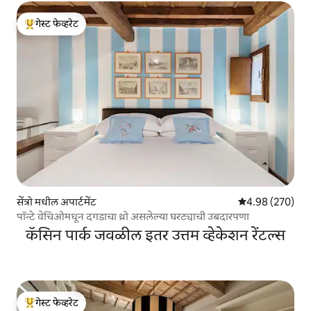
गेस्ट फेव्हरेट
टॉप गेस्ट फेव्हरेट
सेंत्रो मधील अपार्टमेंट
5 पैकी 4.98 सरासरी 
4.98 (270)
पॉन्टे वेचिओमधून दगडाचा थ्रो असलेल्या घरट्याची उबदारपणा
कॅसिन पार्क जवळील इतर उत्तम व्हेकेशन रेंटल्स
गेस्ट फेव्हरेट
टॉप गेस्ट फेव्हरेट