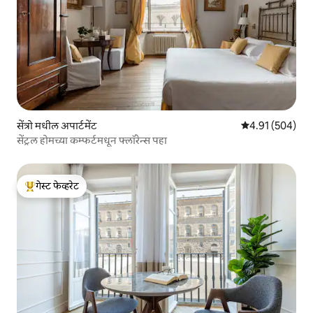
सेंत्रो मधील अपार्टमेंट
5 पैकी 4.91 सरासरी 
4.91 (504)
सेंट्रल होमच्या कम्फर्टमधून फ्लॉरेन्स पहा
गेस्ट फेव्हरेट
टॉप गेस्ट फेव्हरेट