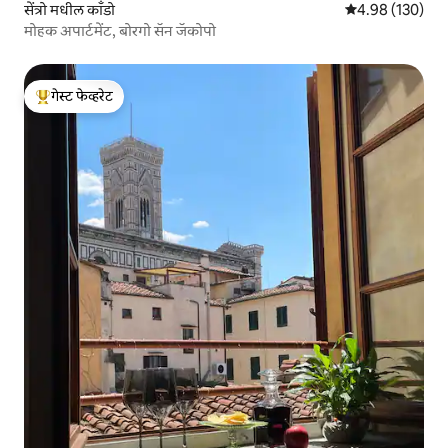
सेंत्रो मधील काँडो
5 पैकी 4.98 सरासरी 
4.98 (130)
मोहक अपार्टमेंट, बोरगो सॅन जॅकोपो
गेस्ट फेव्हरेट
टॉप गेस्ट फेव्हरेट