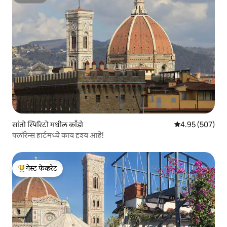
सुपरहोस्ट
सांतो स्पिरिटो मधील काँडो
5 पैकी 4.95 सरासरी 
4.95 (507)
फ्लॉरेन्स हार्टमध्ये काय दृश्य आहे!
गेस्ट फेव्हरेट
टॉप गेस्ट फेव्हरेट