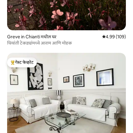
Greve in Chianti मधील घर
5 पैकी 4.99 सरासरी 
4.99 (109)
चियांती टेकड्यांमध्ये आराम आणि मोहक
गेस्ट फेव्हरेट
टॉप गेस्ट फेव्हरेट