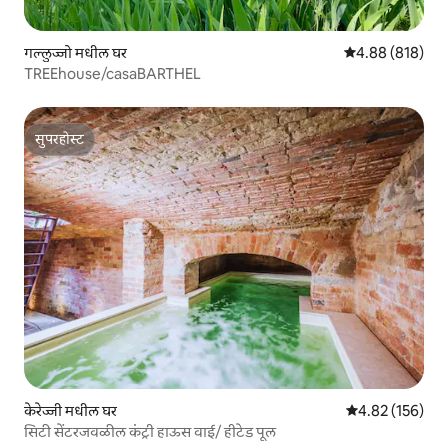
गल्लुज्जो मधील घर
5 पैकी 4.88 सरासरी 
4.88 (818)
TREEhouse/casaBARTHEL
सुपरहोस्ट
सुपरहोस्ट
केरेज्जी मधील घर
5 पैकी 4.82 सरासरी 
4.82 (156)
सिटी सेंटरजवळील कंट्री हाऊस वाई/ हीटेड पूल