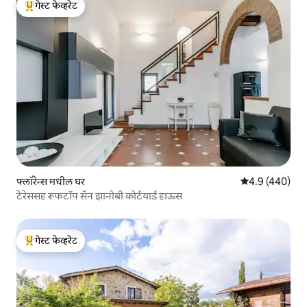
गेस्ट फेव्हरेट
टॉप गेस्ट फेव्हरेट
फ्लॉरेन्स मधील घर
5 पैकी 4.9 सरासरी 
4.9 (440)
टेरेससह रूफटॉप सॅन झानोबी कोर्टयार्ड हाऊस
गेस्ट फेव्हरेट
टॉप गेस्ट फेव्हरेट