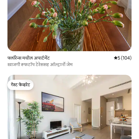
फ्लॉरेन्स मधील अपार्टमेंट
5 पैकी 5 सरासरी
5 (104)
खाजगी रूफटॉप टेरेससह ऑल्ट्रार्नो जेम
गेस्ट फेव्हरेट
गेस्ट फेव्हरेट