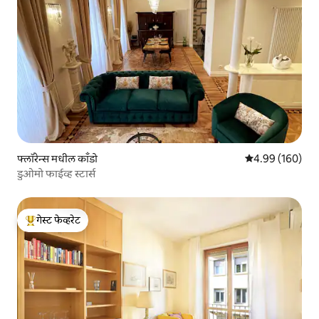
फ्लॉरेन्स मधील काँडो
5 पैकी 4.99 सरासरी 
4.99 (160)
डुओमो फाईव्ह स्टार्स
गेस्ट फेव्हरेट
टॉप गेस्ट फेव्हरेट