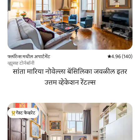
फ्लॉरेन्स मधील अपार्टमेंट
5 पैकी 4.96 सरासरी 
4.96 (140)
व्ह्यूसह टोर्नबॉनी
सांता मारिया नोवेल्ला बॅसिलिका जवळील इतर
उत्तम व्हेकेशन रेंटल्स
गेस्ट फेव्हरेट
टॉप गेस्ट फेव्हरेट