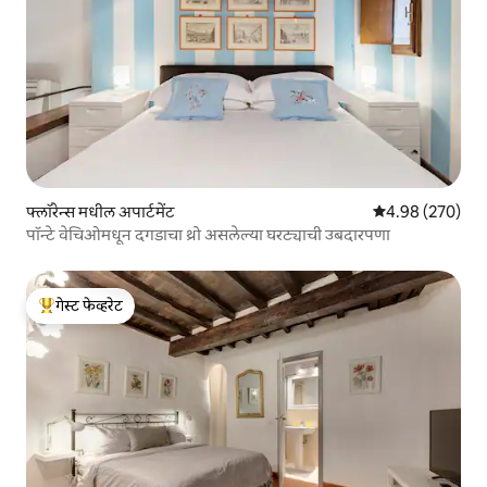
फ्लॉरेन्स मधील अपार्टमेंट
5 पैकी 4.98 सरासरी 
4.98 (270)
पॉन्टे वेचिओमधून दगडाचा थ्रो असलेल्या घरट्याची उबदारपणा
गेस्ट फेव्हरेट
टॉप गेस्ट फेव्हरेट