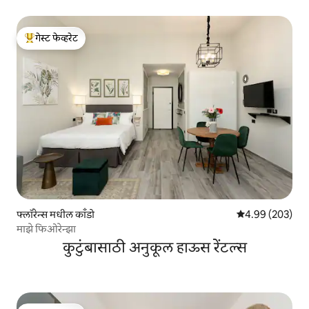
गेस्ट फेव्हरेट
टॉप गेस्ट फेव्हरेट
फ्लॉरेन्स मधील काँडो
5 पैकी 4.99 सरासरी 
4.99 (203)
माझे फिओरेन्झा
कुटुंबासाठी अनुकूल हाऊस रेंटल्स