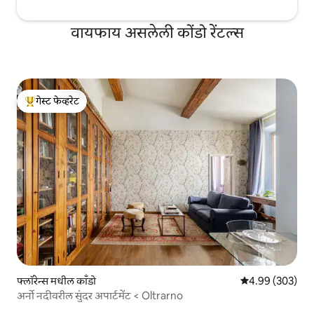
वायफाय असलेली कोंडो रेंटल्स
गेस्ट फेव्हरेट
टॉप गेस्ट फेव्हरेट
फ्लॉरेन्स मधील काँडो
5 पैकी 4.99 सरासरी 
4.99 (303)
अर्नो नदीवरील सुंदर अपार्टमेंट < Oltrarno