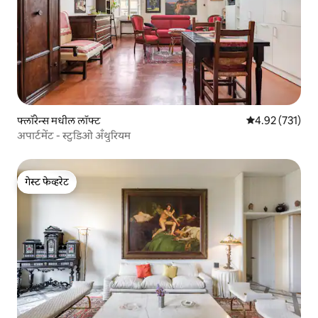
फ्लॉरेन्स मधील लॉफ्ट
5 पैकी 4.92 सरासरी
4.92 (731)
अपार्टमेंट - स्टुडिओ अँथुरियम
गेस्ट फेव्हरेट
गेस्ट फेव्हरेट