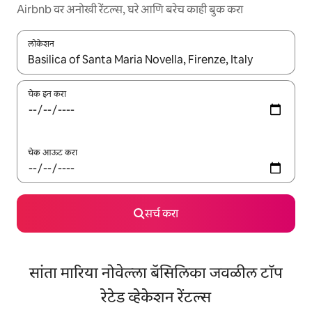
Airbnb वर अनोखी रेंटल्स, घरे आणि बरेच काही बुक करा
लोकेशन
जेव्हा परिणाम उपलब्ध असतील, तेव्हा वरच्या आणि खाली बाणांच्या किजसह नेव्हिगेट
चेक इन करा
चेक आऊट करा
सर्च करा
सांता मारिया नोवेल्ला बॅसिलिका जवळील टॉप
रेटेड व्हेकेशन रेंटल्स