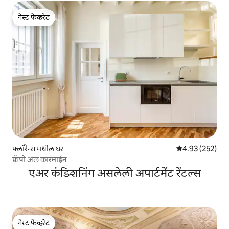
गेस्ट फेव्हरेट
गेस्ट फेव्हरेट
फ्लॉरेन्स मधील घर
5 पैकी 4.93 सरासरी 
4.93 (252)
फ्रॅपो अल कारमाईन
एअर कंडिशनिंग असलेली अपार्टमेंट रेंटल्स
गेस्ट फेव्हरेट
गेस्ट फेव्हरेट