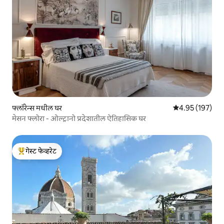
फ्लॉरेन्स मधील घर
5 पैकी 4.95 सरासरी 
4.95 (197)
मेसन फ्लोरा - ओल्ट्रानो प्रदेशातील ऐतिहासिक घर
गेस्ट फेव्हरेट
टॉप गेस्ट फेव्हरेट