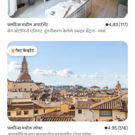
फ्लॉरेन्स मधील अपार्टमेंट
5 पैकी 4.83 सरासरी
4.83 (117)
सॅन अँटोनिनो एलिगंट नूतनीकरण केलेले उबदार सेंट्रल · प्लस
गेस्ट फेव्हरेट
टॉप गेस्ट फेव्हरेट
फ्लॉरेन्स मधील लॉफ्ट
5 पैकी 4.95 सरासरी 
4.95 (516)
आयकॉनिक बारा शतकातील मध्ययुगीन टॉवर लॉफ्ट