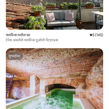
फ्लॉरेन्स मधील घर
5 पैकी 5 सरासरी
5 (145)
टेरेस असलेले फ्लॉरेन्स डुओमो पेंटहाऊस
सुपरहोस्ट
सुपरहोस्ट