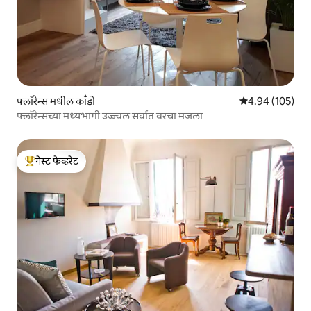
फ्लॉरेन्स मधील काँडो
5 पैकी 4.94 सरासरी 
4.94 (105)
फ्लॉरेन्सच्या मध्यभागी उज्ज्वल सर्वात वरचा मजला
गेस्ट फेव्हरेट
टॉप गेस्ट फेव्हरेट