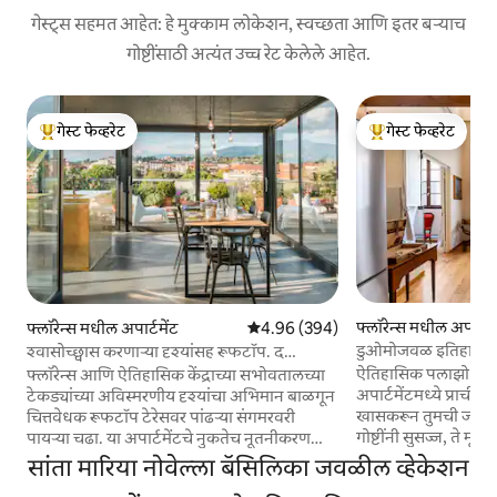
गेस्ट्स सहमत आहेत: हे मुक्काम लोकेशन, स्वच्छता आणि इतर बऱ्याच
गोष्टींसाठी अत्यंत उच्च रेट केलेले आहेत.
गेस्ट फेव्हरेट
गेस्ट फेव्हरेट
टॉप गेस्ट फेव्हरेट
टॉप गेस्ट फेव्हरेट
फ्लॉरेन्स मधील अपार्टमे
फ्लॉरेन्स मधील अपार्टमेंट
5 पैकी 4.96 सरासरी रेटिंग, 394 रिव्ह्यूज
4.96 (394)
डुओमोजवळ इतिहास आ
श्वासोच्छ्वास करणाऱ्या दृश्यांसह रूफटॉप. द
अपार्टमेंट
डुओमोसाठी शॉर्ट वॉक.
ऐतिहासिक पलाझो डी'अं
फ्लॉरेन्स आणि ऐतिहासिक केंद्राच्या सभोवतालच्या
अपार्टमेंटमध्ये प्राच
टेकड्यांच्या अविस्मरणीय दृश्यांचा अभिमान बाळगून
खासकरून तुमची जागा 
चित्तवेधक रूफटॉप टेरेसवर पांढऱ्या संगमरवरी
गोष्टींनी सुसज्ज, ते म
पायऱ्या चढा. या अपार्टमेंटचे नुकतेच नूतनीकरण
फ्लेअरसह सजावट जतन 
केले गेले आहे, जे वेगवेगळ्या प्रकारच्या आर्किटेक्चर
सांता मारिया नोवेल्ला बॅसिलिका जवळील व्हेकेशन
मोहित करते. ब्लॅकआऊ
आणि डिझाइनचे मिश्रण करते. फ्लॅटमध्ये तुमच्या