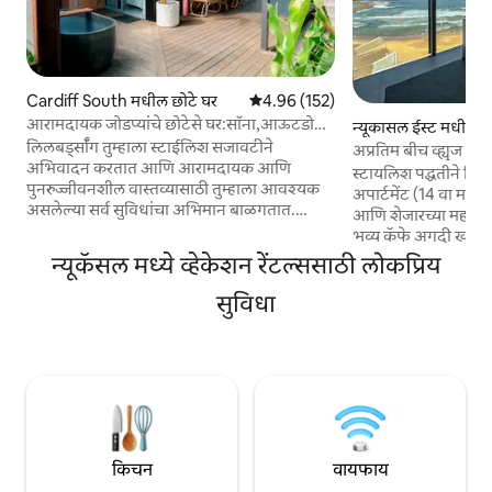
Cardiff South मधील छोटे घर
5 पैकी 4.96 सरासरी रेटिंग, 152 रिव्ह्यूज
4.96 (152)
आरामदायक जोडप्यांचे छोटेसे घर:सॉना,आऊटडोअर
न्यूकासल ईस्ट मधील अप
बाथ, फायरपिट
लिलबर्ड्सॉंग तुम्हाला स्टाईलिश सजावटीने
अप्रतिम बीच व्ह्यूज पे
अभिवादन करतात आणि आरामदायक आणि
स्टायलिश पद्धतीने नियु
पुनरुज्जीवनशील वास्तव्यासाठी तुम्हाला आवश्यक
अपार्टमेंट (14 वा मज
असलेल्या सर्व सुविधांचा अभिमान बाळगतात.
आणि शेजारच्या महासाग
जवळपासच्या स्थानिक पक्ष्यांच्या शांत आवाजांनी
भव्य कॅफे अगदी खाली, उ
आणि चादरींच्या चादरींमधून पाने असलेल्या दृश्यांनी
दुकानांसह शहराच्या मध
न्यूकॅसल मध्ये व्हेकेशन रेंटल्ससाठी लोकप्रिय
वेढलेले एक अनपेक्षित ओएसिस. ताऱ्यांच्या खाली
अंतरावर आहे. बिझनेस
आंघोळीमध्ये भिजवा, आगीजवळील गाणी गा किंवा
सुविधा
तुम्ही येथून सर्वत्र फि
झाडांनी झाकलेल्या दृश्यांसह खाजगी इन्फ्रारेड
भूमिगत (+व्हिजिटर पार
सॉनाचा आनंद घ्या! परिपूर्ण जोडपे निवृत्त होतात. लेक
जेणेकरून तुम्ही जागे
मॅक आणि न्यूईच्या महाकाव्य बीचच्या दरम्यान उत्तम
आणि व्हेल स्थलांतरि
प्रकारे स्थित, सूर्योदय किंवा सूर्यास्ताचा आनंद
न्यूकॅसलमधील सर्वोत्तम
घेण्यासाठी आदर्श जागा.
किचन
वायफाय