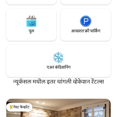
पूल
आवारात फ्री पार्किंग
एअर कंडिशनिंग
न्यूकॅसल मधील इतर चांगली व्हेकेशन रेंटल्स
गेस्ट फेव्हरेट
टॉप गेस्ट फेव्हरेट