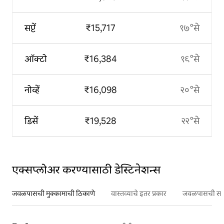
सप्टें
₹15,717
१७°से
ऑक्टो
₹16,384
१९°से
नोव्हें
₹16,098
२०°से
डिसें
₹19,528
२२°से
एक्सप्लोअर करण्यासाठी डेस्टिनेशन्स
जवळपासची मुक्कामाची ठिकाणे
वास्तव्याचे इतर प्रकार
जवळपासची सर्वो