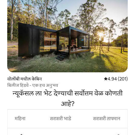
वोलोंबी मधील केबिन
5 पैकी 4.94 सरासरी 
4.94 (201)
बिलीज हिडवे - एक हच अनुभव
न्यूकॅसल ला भेट देण्याची सर्वोत्तम वेळ कोणती
आहे?
महिना
सरासरी भाडे
सरासरी तापमान