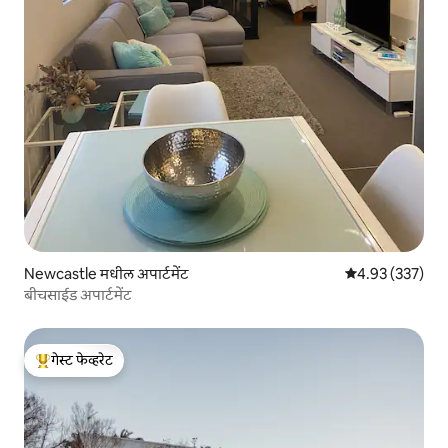
Newcastle मधील अपार्टमेंट
5 पैकी 4.93 सरासरी 
4.93 (337)
बीचसाईड अपार्टमेंट
गेस्ट फेव्हरेट
टॉप गेस्ट फेव्हरेट