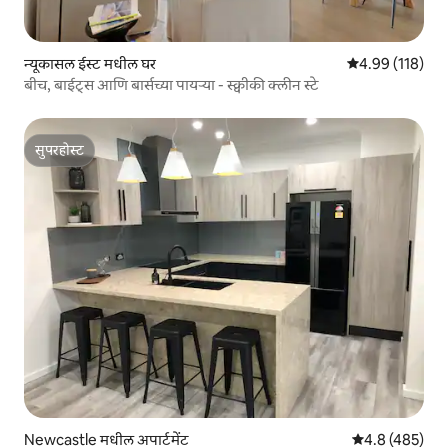
न्यूकासल ईस्ट मधील घर
5 पैकी 4.99 सरासरी
4.99 (118)
बीच, बाईट्स आणि बार्सच्या पायऱ्या - स्क्वीकी क्लीन स्टे
सुपरहोस्ट
सुपरहोस्ट
Newcastle मधील अपार्टमेंट
5 पैकी 4.8 सरासरी
4.8 (485)