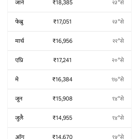
जाने
₹18,385
२३°से
फेब्रु
₹17,051
२३°से
मार्च
₹16,956
२२°से
एप्रि
₹17,241
२०°से
मे
₹16,384
१७°से
जून
₹15,908
१४°से
जुलै
₹14,955
१४°से
ऑग
₹14,670
१५°से