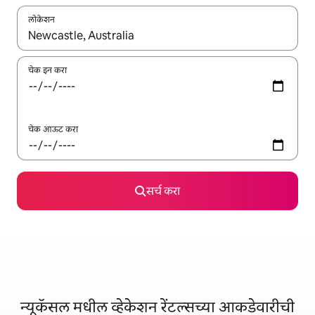
लोकेशन
जेव्हा परिणाम उपलब्ध असतील, तेव्हा वरच्या आणि खाली बाणांच्या किजसह नेव्हिगेट
चेक इन करा
चेक आऊट करा
सर्च करा
न्यूकॅसल मधील व्हेकेशन रेंटल्सच्या आकडेवारीची