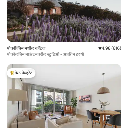
पोकॉल्बिन मधील कॉटेज
5 पैकी 4.98 सरासरी 
4.98 (616)
पोकोलबिन माऊंटनवरील स्टुडिओ - अप्रतिम दृश्ये!
गेस्ट फेव्हरेट
टॉप गेस्ट फेव्हरेट