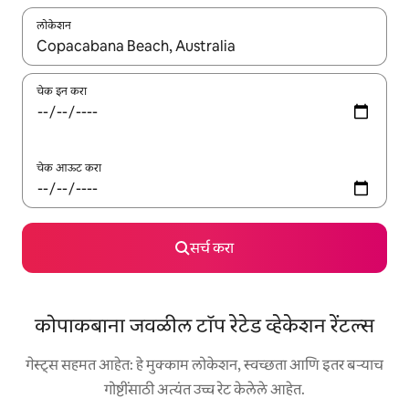
लोकेशन
जेव्हा परिणाम उपलब्ध असतील, तेव्हा वरच्या आणि खाली बाणांच्या किजसह नेव्हिगेट
चेक इन करा
चेक आऊट करा
सर्च करा
कोपाकबाना जवळील टॉप रेटेड व्हेकेशन रेंटल्स
गेस्ट्स सहमत आहेत: हे मुक्काम लोकेशन, स्वच्छता आणि इतर बऱ्याच
गोष्टींसाठी अत्यंत उच्च रेट केलेले आहेत.