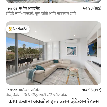
Terrigal मधील अपार्टमेंट
5 पैकी 4.98 सरासरी 
4.98 (182)
हॉलिडे स्वर्ग - लक्झरी, पूल, शांती आणि महाकाव्य दृश्ये
गेस्ट फेव्हरेट
टॉप गेस्ट फेव्हरेट
Terrigal मधील अपार्टमेंट
5 पैकी 4.96 सरासरी 
4.96 (197)
बीच, कॅफे आणि रेस्टॉरंट्ससाठी शॉर्ट फ्लॅट वॉक
कोपाकबाना जवळील इतर उत्तम व्हेकेशन रेंटल्स