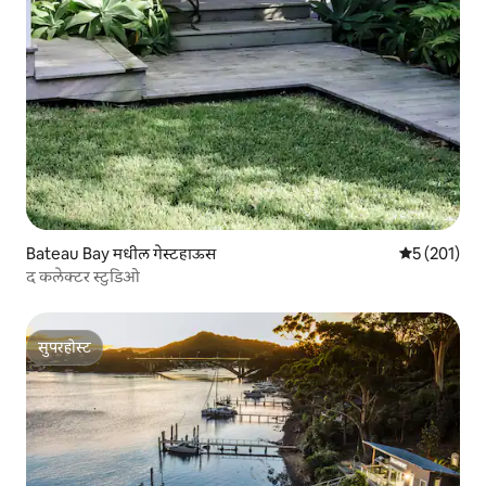
Bateau Bay मधील गेस्टहाऊस
5 पैकी 5 सरासरी
5 (201)
द कलेक्टर स्टुडिओ
सुपरहोस्ट
सुपरहोस्ट