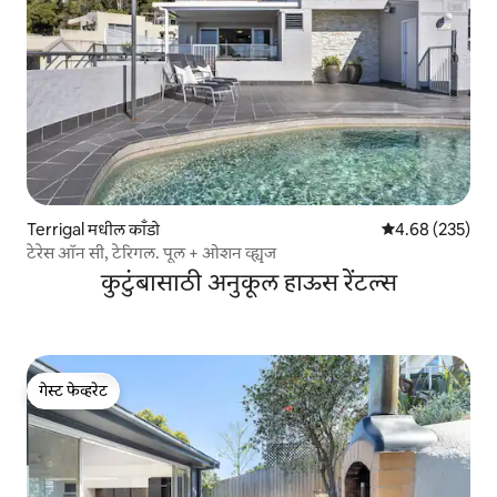
Terrigal मधील काँडो
5 पैकी 4.68 सरासरी 
4.68 (235)
टेरेस ऑन सी, टेरिगल. पूल + ओशन व्ह्यूज
कुटुंबासाठी अनुकूल हाऊस रेंटल्स
गेस्ट फेव्हरेट
गेस्ट फेव्हरेट