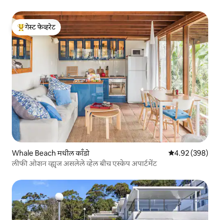
गेस्ट फेव्हरेट
टॉप गेस्ट फेव्हरेट
Whale Beach मधील काँडो
5 पैकी 4.92 सरासरी 
4.92 (398)
लीफी ओशन व्ह्यूज असलेले व्हेल बीच एस्केप अपार्टमेंट