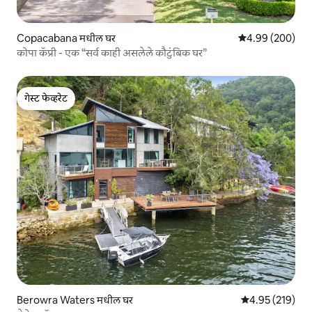
Copacabana मधील घर
5 पैकी 4.99 सरासरी 
4.99 (200)
कोपा कॅप्री - एक “सर्व काही असलेले कौटुंबिक घर”
गेस्ट फेव्हरेट
गेस्ट फेव्हरेट
Berowra Waters मधील घर
5 पैकी 4.95 सरासरी 
4.95 (219)