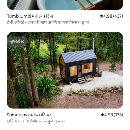
Tumbi Umbi मधील कॉटेज
5 पैकी 4.98 सरासरी 
4.98 (437)
टंबी ऑर्चर्ड - लक्झरी बाथ आणि फायरप्लेससह व्ह्यूज
सुपरहोस्ट
सुपरहोस्ट
Somersby मधील छोटे घर
5 पैकी 4.93 सरासरी
4.93 (173)
छोटे घर - सोमर्सबीमधील जुळे एल्क्स