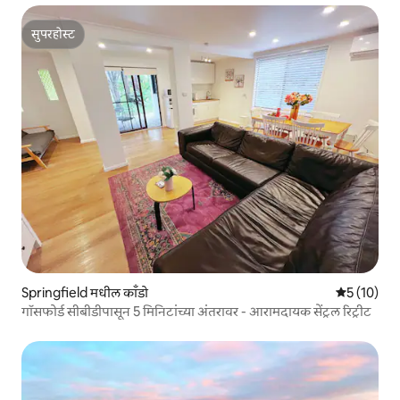
सुपरहोस्ट
सुपरहोस्ट
Springfield मधील काँडो
5 पैकी 5 सरासर
5 (10)
गॉसफोर्ड सीबीडीपासून 5 मिनिटांच्या अंतरावर - आरामदायक सेंट्रल रिट्रीट