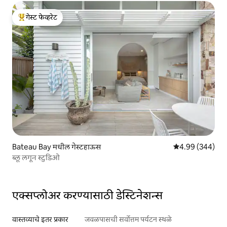
गेस्ट फेव्हरेट
टॉप गेस्ट फेव्हरेट
Bateau Bay मधील गेस्टहाऊस
5 पैकी 4.99 सरासरी 
4.99 (344)
ब्लू लगून स्टुडिओ
एक्सप्लोअर करण्यासाठी डेस्टिनेशन्स
वास्तव्याचे इतर प्रकार
जवळपासची सर्वोत्तम पर्यटन स्थळे