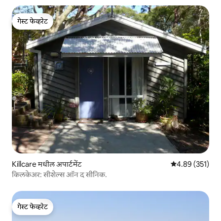
गेस्ट फेव्हरेट
गेस्ट फेव्हरेट
Killcare मधील अपार्टमेंट
5 पैकी 4.89 सरासरी 
4.89 (351)
किलकेअर: सीशेल्स ऑन द सीनिक.
गेस्ट फेव्हरेट
गेस्ट फेव्हरेट