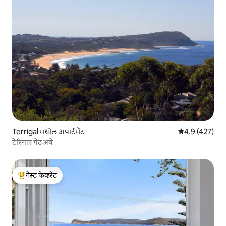
Terrigal मधील अपार्टमेंट
5 पैकी 4.9 सरासरी
4.9 (427)
टेरिगल गेटअवे
गेस्ट फेव्हरेट
टॉप गेस्ट फेव्हरेट