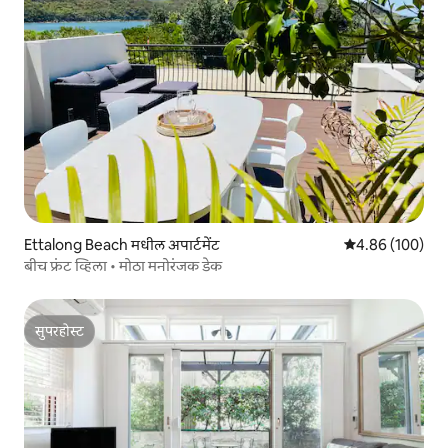
Ettalong Beach मधील अपार्टमेंट
5 पैकी 4.86 सरासरी 
4.86 (100)
बीच फ्रंट व्हिला • मोठा मनोरंजक डेक
सुपरहोस्ट
सुपरहोस्ट