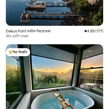
Daleys Point मधील गेस्टहाऊस
5 पैकी 4.89 सरासरी 
4.89 (177)
मीठ आणि एम्बर्स
गेस्ट फेव्हरेट
टॉप गेस्ट फेव्हरेट