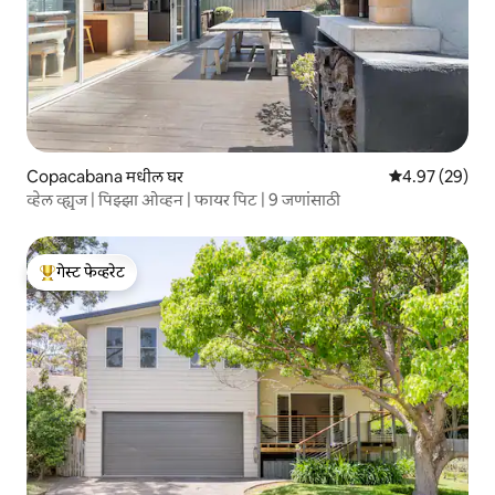
Copacabana मधील घर
5 पैकी 4.97 सरासरी
4.97 (29)
व्हेल व्ह्यूज | पिझ्झा ओव्हन | फायर पिट | 9 जणांसाठी
गेस्ट फेव्हरेट
टॉप गेस्ट फेव्हरेट