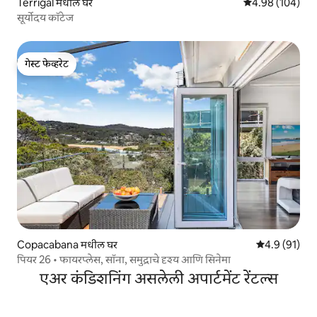
Terrigal मधील घर
5 पैकी 4.98 सरासरी 
4.98 (104)
सूर्योदय कॉटेज
गेस्ट फेव्हरेट
गेस्ट फेव्हरेट
Copacabana मधील घर
5 पैकी 4.9 सरासर
4.9 (91)
पियर 26 • फायरप्लेस, सॉना, समुद्राचे दृश्य आणि सिनेमा
एअर कंडिशनिंग असलेली अपार्टमेंट रेंटल्स