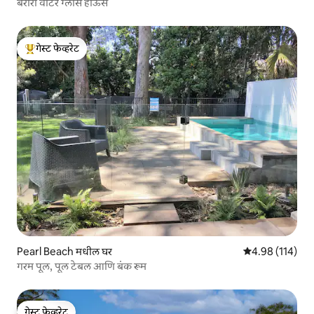
बेरोरा वॉटर ग्लास हाऊस
गेस्ट फेव्हरेट
टॉप गेस्ट फेव्हरेट
Pearl Beach मधील घर
5 पैकी 4.98 सरासरी
4.98 (114)
गरम पूल, पूल टेबल आणि बंक रूम
गेस्ट फेव्हरेट