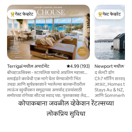
गेस्ट फेव्हरेट
गेस्ट फेव्हरेट
टॉप गेस्ट फेव्हरेट
टॉप गेस्ट फेव्हरेट
Terrigal मधील अपार्टमेंट
5 पैकी 4.99 सरासरी रेटिंग, 193 रिव्ह्यूज
4.99 (193)
Newport मधील हाऊ
बीचहाऊसिक्स - स्टायलिश घराचे अप्रतिम महासागर
द सॅल्टी डॉग
दृश्ये
स्लाईडने काचेची एक मागे घेता येण्याजोगी भिंत
Ch7 मॉर्निंग सनराइझ,
उघडा आणि सूर्यप्रकाशाने भरलेल्या बाल्कनीवरील
आऊट, Homes to Lo
लाऊंज खुर्चीवरून समुद्राच्या अमर्याद दृश्यांसाठी
Stays Au & NZ, St
समोरच्या रांगेच्या सीटचा स्वाद घ्या. पुस्तकासह लेदर
आणि Sommerhusmag
सेक्शनल सोफ्यावर स्प्रिंग आऊट करा. स्कायलाईट
पाहिल्याप्रमाणे मीठाच्या हवेचा वास, पाण्याचा
कोपाकबाना जवळील व्हेकेशन रेंटल्सच्या
विंडोजच्या खाली असलेल्या एका चमकदार
लॅपिंगचा आवाज, तुमच्
किचनमध्ये जेवण बनवा. लक्झरी बीच एस्केप
लोकप्रिय सुविधा
चमकणारा सूर्य... शां
टेरिगल बीच आणि टेरिगल हेवनबद्दल भव्य दृश्यांसह
राहिले. सॅल्टी डॉग ही
लक्झरी आधुनिक अपार्टमेंट. भव्य दृश्यांसह मोठे
आरामदायी आणि पाण्या
ओपन प्लॅन लिव्हिंग क्षेत्र. अप्रतिम उज्ज्वल आणि
लोकांसाठी एक लाकडी 