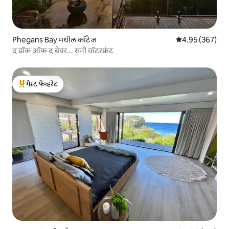
Phegans Bay मधील कॉटेज
5 पैकी 4.95 सरासरी 
4.95 (367)
द डॉक ऑफ द बेवर... सनी वॉटरफ्रंट
गेस्ट फेव्हरेट
टॉप गेस्ट फेव्हरेट