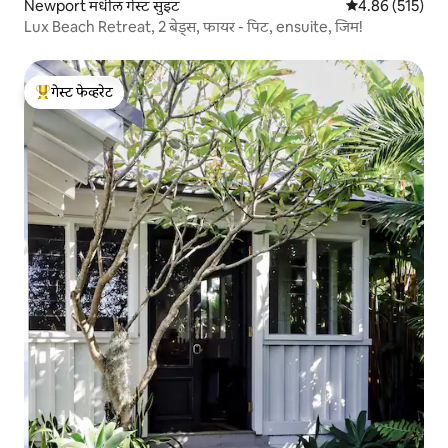
Newport मधील गेस्ट सुइट
5 पैकी 4.86 सरासरी 
4.86 (515)
Lux Beach Retreat, 2 बेड्स, फायर - पिट, ensuite, जिम!
गेस्ट फेव्हरेट
टॉप गेस्ट फेव्हरेट