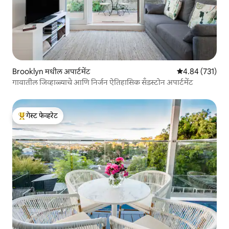
Brooklyn मधील अपार्टमेंट
5 पैकी 4.84 सरासरी 
4.84 (731)
गावातील जिव्हाळ्याचे आणि निर्जन ऐतिहासिक सँडस्टोन अपार्टमेंट
गेस्ट फेव्हरेट
टॉप गेस्ट फेव्हरेट