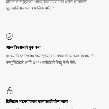
दीर्घकालीन सुट्टीच्या भाड्यासाठी विशेष दर आणि अतिरिक्त
शुल्काशिवाय एकच मासिक पेमेंट.*
आत्मविश्वासाने बुक करा
तुमच्या विस्तारित वास्तव्यादरम्यान आमच्या गेस्ट्सच्या विश्वासार्ह
कम्युनिटीद्वारे आणि 24/7 सपोर्टद्वारे रिव्ह्यू केले गेले.
डिजिटल भटक्यांकरता कामासाठी योग्य जागा