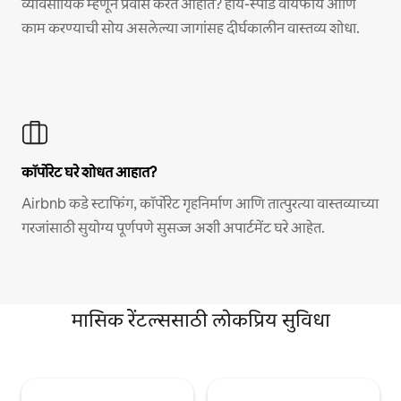
व्यावसायिक म्हणून प्रवास करत आहात? हाय-स्पीड वायफाय आणि
काम करण्याची सोय असलेल्या जागांसह दीर्घकालीन वास्तव्य शोधा.
कॉर्पोरेट घरे शोधत आहात?
Airbnb कडे स्टाफिंग, कॉर्पोरेट गृहनिर्माण आणि तात्पुरत्या वास्तव्याच्या
गरजांसाठी सुयोग्य पूर्णपणे सुसज्ज अशी अपार्टमेंट घरे आहेत.
मासिक रेंटल्ससाठी लोकप्रिय सुविधा