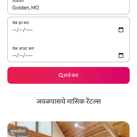
लोकेशन
जेव्हा परिणाम उपलब्ध असतील, तेव्हा वरच्या आणि खाली बाणांच्या किजसह नेव्हिगेट
चेक इन करा
चेक आऊट करा
सर्च करा
जवळपासचे मासिक रेंटल्स
सुपरहोस्ट
सुपरहोस्ट