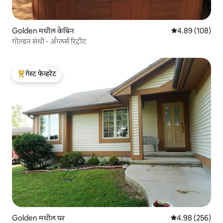
Golden मधील केबिन
5 पैकी 4.89 सरासरी 
4.89 (108)
गोल्डन संधी - अँग्लर्स रिट्रीट
गेस्ट फेव्हरेट
टॉप गेस्ट फेव्हरेट
Golden मधील घर
5 पैकी 4.98 सरासरी 
4.98 (256)