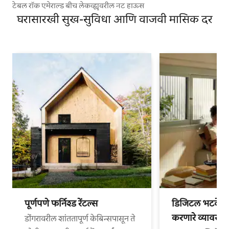
टेबल रॉक एमेराल्ड बीच लेकव्ह्यूवरील नट हाऊस
घरासारखी सुख-सुविधा आणि वाजवी मासिक दर
पूर्णपणे फर्निश्ड रेंटल्स
डिजिटल भटके आ
करणारे व्यावसा
डोंगरावरील शांततापूर्ण केबिन्सपासून ते