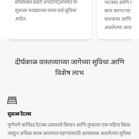
सोयीस्कर शहरी अपार्टमेंट्सपर्यंत या
भटक्या आणि वेगळ्
सुसज्ज भाड्याच्या घरात सर्व सुविधा
काम करणाऱ्या व्या
आहेत.
वायफाय आणि काम
असलेल्या आरामदायी
दीर्घकाळ वास्तव्याच्या जागेच्या सुविधा आणि
विशेष लाभ
सुसज्ज रेंटल्स
पूर्णपणे फर्निश्ड रेंटल्स ज्यामध्ये किचन आणि तुम्हाला एक महिना किंवा
त्याहून अधिक काळ आरामात राहण्यासाठी आवश्यक असलेल्या सुविधा