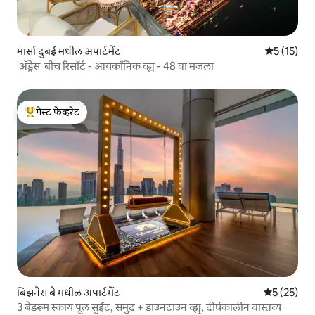
मार्सा दुबई मधील अपार्टमेंट
5 पैकी 5 सरास
5 (15)
'अ‍ॅड्रेस' बीच रिसॉर्ट - आयकॉनिक व्ह्यू - 48 वा मजला
गेस्ट फेव्हरेट
टॉप गेस्ट फेव्हरेट
बिझनेस बे मधील अपार्टमेंट
5 पैकी 5 सरासर
5 (25)
3 बेडरूम स्काय पूल सुईट, समुद्र + डाउनटाउन व्ह्यू, दीर्घकालीन वास्तव्य