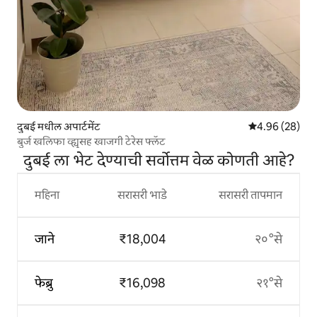
दुबई मधील अपार्टमेंट
5 पैकी 4.96 सरासरी
4.96 (28)
बुर्ज खलिफा व्ह्यूसह खाजगी टेरेस फ्लॅट
दुबई ला भेट देण्याची सर्वोत्तम वेळ कोणती आहे?
महिना
सरासरी भाडे
सरासरी तापमान
जाने
₹18,004
२०°से
फेब्रु
₹16,098
२१°से