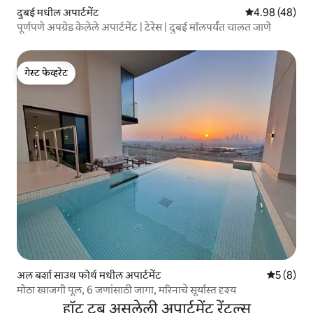
दुबई मधील अपार्टमेंट
5 पैकी 4.98 सरासरी
4.98 (48)
पूर्णपणे अपग्रेड केलेले अपार्टमेंट | टेरेस | दुबई मॉलपर्यंत चालत जाणे
गेस्ट फेव्हरेट
गेस्ट फेव्हरेट
अल बर्शा साउथ फोर्थ मधील अपार्टमेंट
5 पैकी 5 सरा
5 (8)
मोठा खाजगी पूल, 6 जणांसाठी जागा, मरिनाचे सूर्यास्त दृश्य
हॉट टब असलेली अपार्टमेंट रेंटल्स