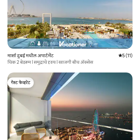
मार्सा दुबई मधील अपार्टमेंट
5 पैकी 5 सरास
5 (11)
चिक 2 बेडरूम l समुद्राचे दृश्य l खाजगी बीच ॲक्सेस
गेस्ट फेव्हरेट
गेस्ट फेव्हरेट