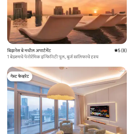
बिझनेस बे मधील अपार्टमेंट
5 पैकी 5 सरा
5 (8)
1 बेडरूमचे पॅनोरॅमिक इन्फिनिटी पूल, बुर्ज खलिफाचे दृश्य
गेस्ट फेव्हरेट
गेस्ट फेव्हरेट