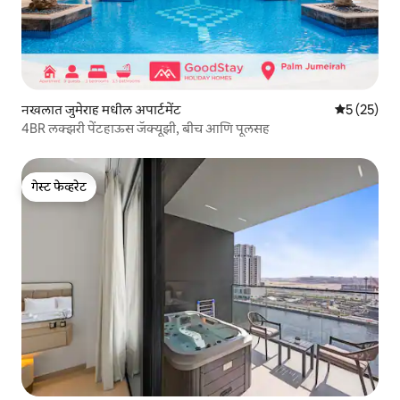
नखलात जुमेराह मधील अपार्टमेंट
5 पैकी 5 सरासर
5 (25)
4BR लक्झरी पेंटहाऊस जॅक्यूझी, बीच आणि पूलसह
गेस्ट फेव्हरेट
गेस्ट फेव्हरेट