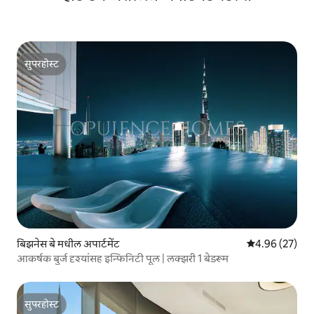
सुपरहोस्ट
सुपरहोस्ट
बिझनेस बे मधील अपार्टमेंट
5 पैकी 4.96 सरासरी
4.96 (27)
आकर्षक बुर्ज दृश्यांसह इन्फिनिटी पूल | लक्झरी 1 बेडरूम
सुपरहोस्ट
सुपरहोस्ट