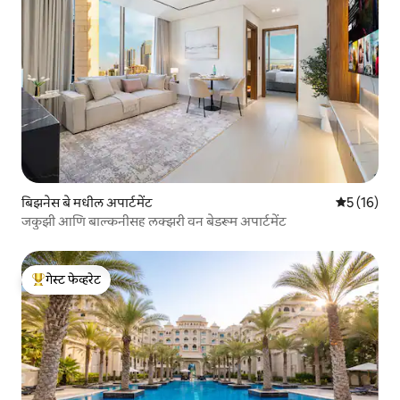
बिझनेस बे मधील अपार्टमेंट
5 पैकी 5 सरासर
5 (16)
जकुझी आणि बाल्कनीसह लक्झरी वन बेडरूम अपार्टमेंट
गेस्ट फेव्हरेट
टॉप गेस्ट फेव्हरेट