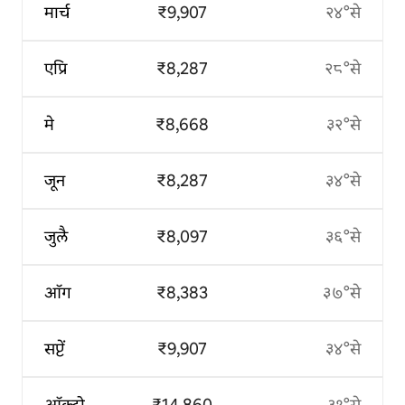
मार्च
₹9,907
२४°से
एप्रि
₹8,287
२८°से
मे
₹8,668
३२°से
जून
₹8,287
३४°से
जुलै
₹8,097
३६°से
ऑग
₹8,383
३७°से
सप्टें
₹9,907
३४°से
ऑक्टो
₹14,860
३१°से