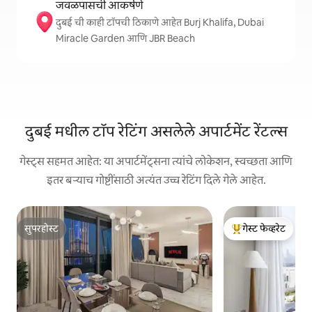
जवळपासची आकर्षणे
दुबई ची काही टॉपची ठिकाणे आहेत Burj Khalifa, Dubai
Miracle Garden आणि JBR Beach
दुबई मधील टॉप रेटिंग असलेले अपार्टमेंट रेंटल्स
गेस्ट्स सहमत आहेत: या अपार्टमेंट्सना त्यांचे लोकेशन, स्वच्छता आणि
इतर बऱ्याच गोष्टींसाठी अत्यंत उच्च रेटिंग दिले गेले आहेत.
सुपरहोस्ट
गेस्ट फेव्हरेट
सुपरहोस्ट
टॉप गेस्ट फेव्हरेट