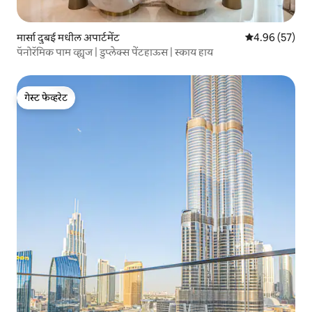
मार्सा दुबई मधील अपार्टमेंट
5 पैकी 4.96 सरासरी
4.96 (57)
पॅनोरॅमिक पाम व्ह्यूज | डुप्लेक्स पेंटहाऊस | स्काय हाय
गेस्ट फेव्हरेट
गेस्ट फेव्हरेट