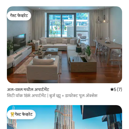
गेस्ट फेव्हरेट
गेस्ट फेव्हरेट
अल-वस्ल मधील अपार्टमेंट
5 पैकी 5 सरा
5 (7)
सिटी वॉक 1BR अपार्टमेंट | बुर्ज व्ह्यू + डायरेक्ट पूल ॲक्सेस
गेस्ट फेव्हरेट
टॉप गेस्ट फेव्हरेट