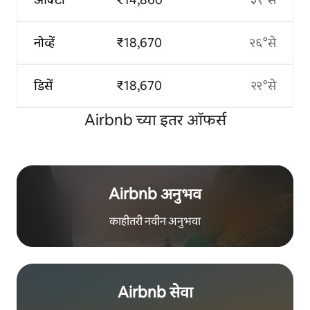
नोव्हें
₹18,670
२६°से
डिसें
₹18,670
२२°से
Airbnb च्या इतर ऑफर्स
Airbnb अनुभव
काहीतरी नवीन अनुभवा
Airbnb सेवा