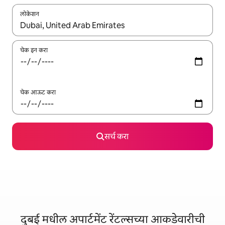
लोकेशन
जेव्हा परिणाम उपलब्ध असतील, तेव्हा वरच्या आणि खाली बाणांच्या किजसह नेव्हिगेट
चेक इन करा
चेक आऊट करा
सर्च करा
दुबई मधील अपार्टमेंट रेंटल्सच्या आकडेवारीची