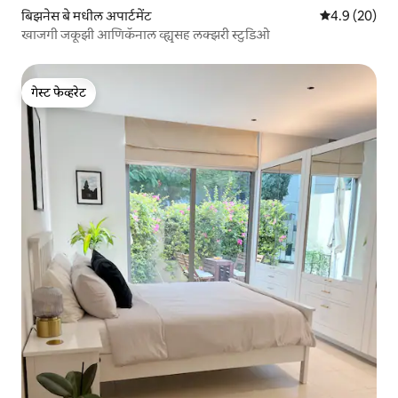
बिझनेस बे मधील अपार्टमेंट
5 पैकी 4.9 सरासर
4.9 (20)
खाजगी जकूझी आणिकॅनाल व्ह्यूसह लक्झरी स्टुडिओ
गेस्ट फेव्हरेट
गेस्ट फेव्हरेट