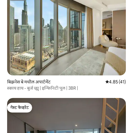
बिझनेस बे मधील अपार्टमेंट
5 पैकी 4.85 सरासर
4.85 (41)
स्काय हाय - बुर्ज व्ह्यू | इन्फिनिटी पूल | 3BR |
गेस्ट फेव्हरेट
गेस्ट फेव्हरेट