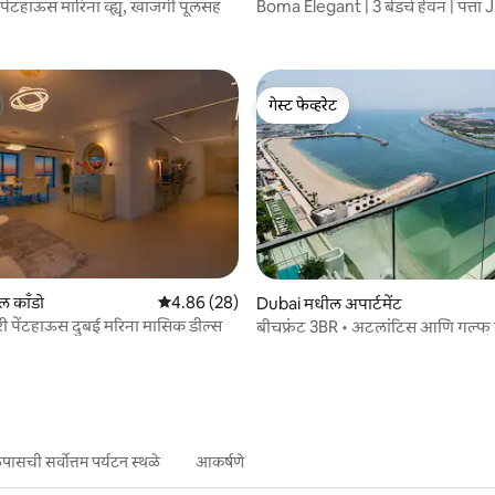
 पेंटहाऊस मारिना व्ह्यू, खाजगी पूलसह
Boma Elegant | 3 बेडचे हेवन | पत्ता 
 रिव्ह्यूज
गेस्ट फेव्हरेट
गेस्ट फेव्हरेट
 काँडो
5 पैकी 4.86 सरासरी रेटिंग, 28 रिव्ह्यूज
4.86 (28)
7 रिव्ह्यूज
Dubai मधील अपार्टमेंट
ी पेंटहाऊस दुबई मरिना मासिक डील्स
बीचफ्रंट 3BR • अटलांटिस आणि गल्फ व्ह्
6
ासची सर्वोत्तम पर्यटन स्थळे
आकर्षणे