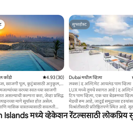
ेट
सुपरहोस्ट
ेट
सुपरहोस्ट
4 रिव्ह्यूज
 काँडो
5 पैकी 4.93 सरासरी रेटिंग, 30 रिव्ह्यूज
4.93 (30)
Dubai मधील व्हिला
ऊस, खाजगी पूल, कुटुंबासाठी अनुकूल,
लक्स | द अल्टिमेट आयलंड पाम व्हिला
मजल्यांच्या वरच्या स्वतःच्या खाजगी
LUX मध्ये तुमचे स्वागत आहे | द अल्ट
गत असल्याची कल्पना करा, जेव्हा प्रसिद्ध
टिप पाम व्हिला, एक चार बेडरूमचा व्हिला
ाइनच्या मागे सूर्यास्त होत असेल.
मेडची रूम आहे, जादूई समुद्राच्या दृश्यांस
आणि मासिक वास्तव्यासाठी सवलती
विश्रांतीसाठी प्रतिष्ठितपणे स्थित आहे. सुर
पणे खाजगी आणि शेजारी
कम्युनिटीमध्ये तुमच्या दारावरील खाज
Islands मध्ये व्हेकेशन रेंटल्ससाठी लोकप्रिय 
ारे, हे 2 बेडरूमचे आकर्षक अपार्टमेंट
बीचचा आनंद घ्या. प्रसिद्ध अटलांटिसपर्य
 क्वचितच आढळणारा एक अनोखा अनुभव
मिनिटांचा प्रवास, एका मोठ्या मॉलपासू
मिनिटांचा प्रवास, प्रौढ / मुलांसाठी अनु