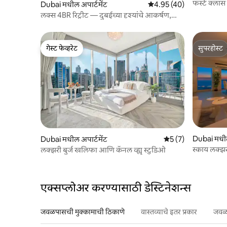
फर्स्ट क्लास
Dubai मधील अपार्टमेंट
5 पैकी 4.95 सरासरी रेटिंग, 40
4.95 (40)
लक्स 4BR रिट्रीट — दुबईच्या दृश्यांचे आकर्षण,
ब्ल्यूवॉटर्स
गेस्ट फेव्हरेट
सुपरहोस्ट
गेस्ट फेव्हरेट
सुपरहोस्ट
Dubai मधील
Dubai मधील अपार्टमेंट
5 पैकी 5 सरासरी रेटिंग, 
5 (7)
स्काय लक्झर
लक्झरी बुर्ज खलिफा आणि कॅनल व्ह्यू स्टुडिओ
एक्सप्लोअर करण्यासाठी डेस्टिनेशन्स
जवळपासची मुक्कामाची ठिकाणे
वास्तव्याचे इतर प्रकार
जवळप