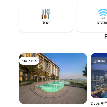
किंवा ड्रिंकसह टेरेसचा आनंद घ्या किंवा शेअर
जास्त 7 गेस्ट
केलेल्या पूलमध्ये उडी मारा. हे असे घर आहे जिथे
दुबईपासून फ
आठवणी तयार होतात. JVC च्या कुटुंबासाठी
रेस्टॉरंट्स
अनुकूल कम्युनिटीमध्ये स्थित, हे डाउनटाउनपासून
तळमजल्यावर
थोड्याच अंतरावर आहे.
किचन
वायफ
P
गेस्ट फेव्हरेट
सुपरहोस्ट
गेस्ट फेव्हरेट
सुपरहोस्ट
Dubai मधील