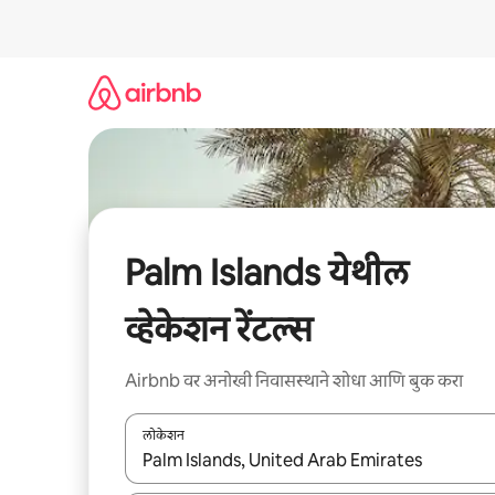
कंटेंटवर
जा
Palm Islands येथील
व्हेकेशन रेंटल्स
Airbnb वर अनोखी निवासस्थाने शोधा आणि बुक करा
लोकेशन
जेव्हा परिणाम उपलब्ध असतील, तेव्हा वरच्या आणि खाली बाणांच्य