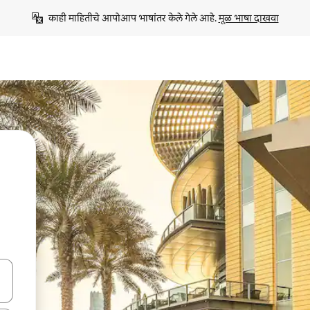
काही माहितीचे आपोआप भाषांतर केले गेले आहे. 
मूळ भाषा दाखवा
ा किजसह नेव्हिगेट करा किंवा स्पर्शाने स्वाइप जेश्चर्स वापरून एक्सप्लोर करा.