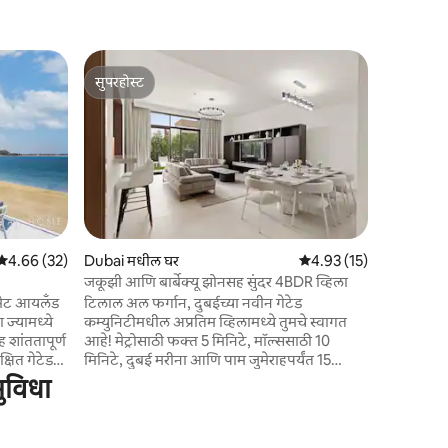
Dubai मधील
सुपरहोस्ट
गेस्ट फेव्ह
पॅनोरॅमिक पा
सुपरहोस्ट
गेस्ट फेव्ह
79 व्या आण
नव्याने अपग्
जेममध्ये उत्
इंटिरियर आण
प्रियजनांसह
रिट्रीट आहे
हे अपवादात
सर्वोत्तम आ
5 पैकी 4.66 सरासरी रेटिंग, 32 रिव्ह्यूज
4.66 (32)
Dubai मधील घर
5 पैकी 4.93 सरासरी रेटिंग, 1
4.93 (15)
सुलभतेसाठी,
जकूझी आणि बार्बेक्यू झोनसह सुंदर 4BDR व्हिला
डिजिटल द्व
िमेट आयलँड
टिलाल अल फर्गान, दुबईच्या नवीन गेटेड
जेव्हा आवश
 ज्यामध्ये
कम्युनिटीमधील अप्रतिम व्हिलामध्ये तुमचे स्वागत
आहे.
ह शांततापूर्ण
आहे! मेट्रोसाठी फक्त 5 मिनिटे, मॉल्ससाठी 10
क्षित गेटेड
मिनिटे, दुबई मरीना आणि पाम जुमेराहपर्यंत 15
गी पूल आणि
मिनिटे. 350 चौरस मीटर व्हिलामध्ये 4 BDRs,
सुविधा
ंत 7
दासीची रूम, 5 बाथरूम्स, एक मोठी लिव्हिंग रूम,
न 5
जकूझी आणि एक 2 - कार गॅरेज आहे. आम्ही एका
कूल बीच
कारणासाठी Airbnb वर टॉप रेटिंग असलेले