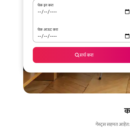
चेक इन करा
चेक आऊट करा
सर्च करा
क
गेस्ट्स सहमत आहेत: य