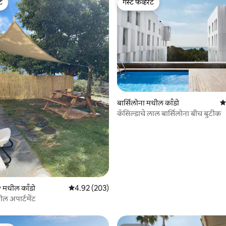
ेट
गेस्ट फेव्हरेट
ेट
गेस्ट फेव्हरेट
 रिव्ह्यूज
बार्सिलोना मधील काँडो
5 
कॅसिल्डाचे लाल बार्सिलोना बीच बुटीक
मधील काँडो
5 पैकी 4.92 सरासरी रेटिंग, 203 रिव्ह्यूज
4.92 (203)
ील अपार्टमेंट