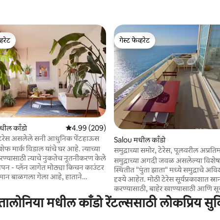
्हरेट
गेस्ट फेव्हरेट
व्हरेट
गेस्ट फेव्हरेट
 रिव्ह्यूज
मधील काँडो
5 पैकी 4.99 सरासरी रेटिंग, 209 रिव्ह्यूज
4.99 (209)
ेरेस असलेले सनी आधुनिक पेंटहाऊस
Salou मधील काँडो
ेफ मार्क विडाल यांचे घर आहे. त्याच्या
समुद्राच्या समोर, टेरेस, पूलवरील अप्रतिम 
करण्यासाठी त्याचे नुकतेच नूतनीकरण केले
समुद्राच्या अगदी जवळ असलेल्या विशेषा
पन - प्लॅन जागेत मोठ्या किचन काउंटर
स्थितीत "पुंता झाता" मध्ये समुद्राचे अव
ान बाळगला गेला आहे, हाताने
दृश्ये आहेत. मोठी टेरेस सूर्यप्रकाशात स्ना
 कलाकृती आणि फर्निचरमुळे ते एक
करण्यासाठी, बाहेर खाण्यासाठी आणि सूर्
आमंत्रित घर बनते. हे अतिशय उज्ज्वल
आनंद घेण्यासाठी आदर्श आहे. लहान नाश
ालोनिया मधील काँडो रेंटल्ससाठी लोकप्रिय सु
 अप्रतिम टेरेस आहे, जे खाण्यासाठी
आणि सूर्योदय पाहण्यासाठी योग्य आहे. मुख्य बेडरूम
ारण्यासाठी परिपूर्ण आहे, पर्वत आणि
शेअरिंग आणि समुद्राच्या दृश्यांसाठी ग