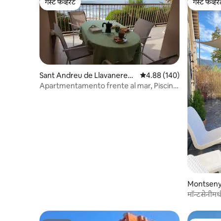
गेस्ट फेव्हरेट
गेस्ट फेव्हर
गेस्ट फेव्हरेट
गेस्ट फेव्हर
Sant Andreu de Llavaneres
5 पैकी 4.88 सरासरी रेटिंग, 140
4.88 (140)
मधील काँडो
Apartmentamento frente al mar, Piscina,
cerca de Balís
Montseny 
मॉन्टसेनीमध