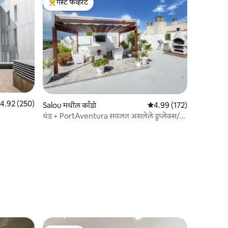
गेस्ट फेव्हरेट
टॉप गेस्ट फेव्हरेट
पैकी 4.92 सरासरी रेटिंग, 250 रिव्ह्यूज
4.92 (250)
Salou मधील काँडो
5 पैकी 4.99 सरासरी रेटिंग, 17
4.99 (172)
थंड + PortAventura सवलत असलेले डुप्लेक्स/
पेंटहाऊस