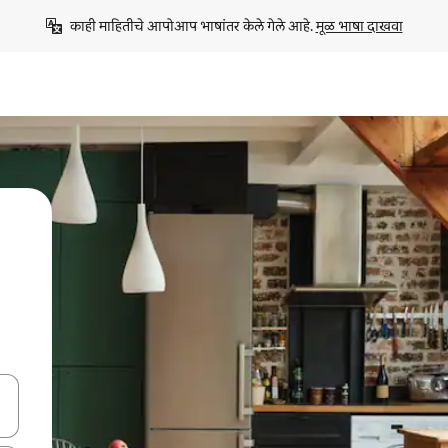
काही माहितीचे आपोआप भाषांतर केले गेले आहे. 
मूळ भाषा दाखवा
ा किजसह नेव्हिगेट करा किंवा स्पर्शाने स्वाइप जेश्चर्स वापरून एक्सप्लोर करा.