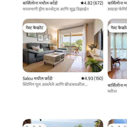
बार्सिलोना मधील काँडो
5 पैकी 4.82 सरासरी रेटिंग, 672
4.82 (672)
बार्सिलोना 
मध्यभागी ड्रीम सनसेट्स आणि शुद्ध डिझाईन
सग्राडा फॅमि
गेस्ट फेव्हरेट
गेस्ट फेव्हर
गेस्ट फेव्हरेट
गेस्ट फेव्हर
Salou मधील काँडो
5 पैकी 4.93 सरासरी रेटिंग, 150
4.93 (150)
स्विमिंग पूल असलेले आणि बीचजवळील
बार्सिलोना 
“ग्रीनहाऊस” पेंटहाऊस
मरीना