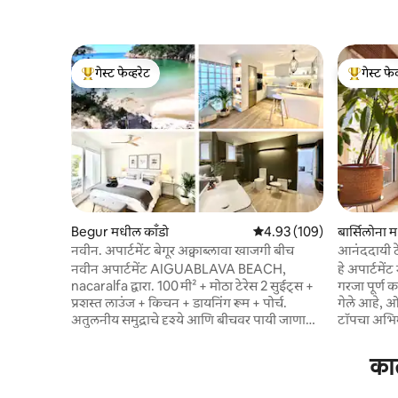
गेस्ट फेव्हरेट
गेस्ट फेव
टॉप गेस्ट फेव्हरेट
टॉप गेस्ट फे
Begur मधील काँडो
5 पैकी 4.93 सरासरी रेटिंग, 109
4.93 (109)
बार्सिलोना 
नवीन. अपार्टमेंट बेगूर अक्वाब्लावा खाजगी बीच
आनंददायी ट
नवीन अपार्टमेंट AIGUABLAVA BEACH,
हे अपार्टमेंट श
nacaralfa द्वारा. 100 मी² + मोठा टेरेस 2 सुईट्स +
गरजा पूर्ण 
प्रशस्त लाउंज + किचन + डायनिंग रूम + पोर्च.
गेले आहे, ओ
अतुलनीय समुद्राचे दृश्ये आणि बीचवर पायी जाणारा
टॉपचा अभिम
खाजगी ॲक्सेस - फक्त 3' वॉक किंवा 1' ड्राईव्ह टू
निवडलेल्या
अक्वाब्लावा - बेगुर. समोर कोणतीही इमारत नाही,
उबदार आणि 
कात
फक्त निसर्ग आणि भूमध्य समुद्र. एअर कंडिशनिंग,
आहे आणि एक
वायफाय, खाजगी पार्किंग. आर्किटेक्ट अँटोनी बोनेट
आणि गप्पा म