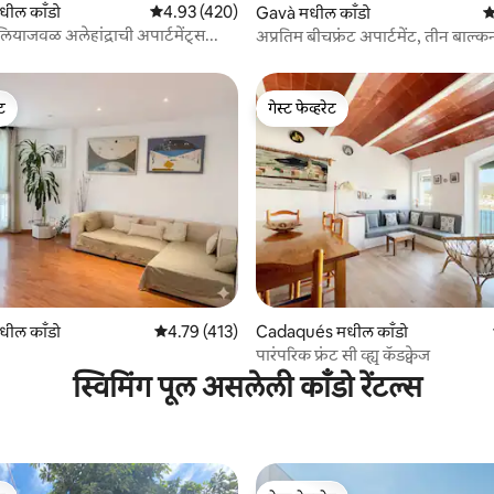
 रिव्ह्यूज
मधील काँडो
5 पैकी 4.93 सरासरी रेटिंग, 420 रिव्ह्यूज
4.93 (420)
Gavà मधील काँडो
5
लियाजवळ अलेहांद्राची अपार्टमेंट्स...
अप्रतिम बीचफ्रंट अपार्टमेंट, तीन बाल्कनी
ेट
गेस्ट फेव्हरेट
ेट
गेस्ट फेव्हरेट
 रिव्ह्यूज
मधील काँडो
5 पैकी 4.79 सरासरी रेटिंग, 413 रिव्ह्यूज
4.79 (413)
Cadaqués मधील काँडो
पारंपरिक फ्रंट सी व्ह्यू कॅडक्वेज
स्विमिंग पूल असलेली काँडो रेंटल्स