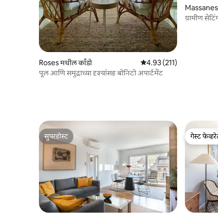
Massanes 
ग्रामीण सेट
Roses मधील काँडो
5 पैकी 4.93 सरासरी रेटिंग, 211
4.93 (211)
पूल आणि समुद्राच्या दृश्यांसह बोनिटो अपार्टमेंट
सुपरहोस्ट
गेस्ट फेव्हर
सुपरहोस्ट
गेस्ट फेव्हर