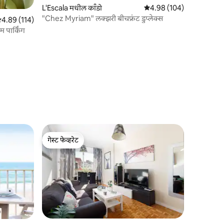
L'Escala मधील काँडो
5 पैकी 4.98 सरासरी रेटिंग, 10
4.98 (104)
"Chez Myriam" लक्झरी बीचफ्रंट डुप्लेक्स
 पैकी 4.89 सरासरी रेटिंग, 114 रिव्ह्यूज
4.89 (114)
म पार्किंग
गेस्ट फेव्हरेट
गेस्ट फेव्हरेट