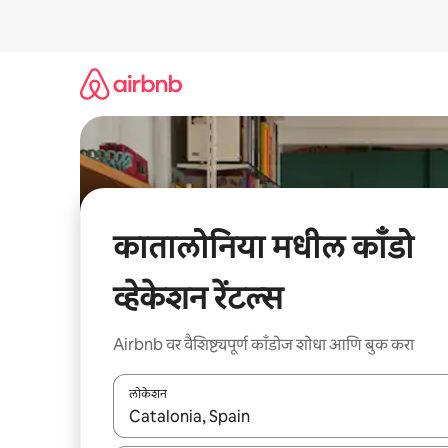
कंटेंटवर
जा
कातालोनिया मधील काँडो
व्हेकेशन रेंटल्स
Airbnb वर वैशिष्ट्यपूर्ण काँडोज शोधा आणि बुक करा
लोकेशन
जेव्हा परिणाम उपलब्ध असतील, तेव्हा वरच्या आणि खाली बाणांच्य