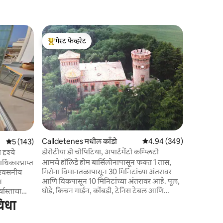
Llafranc 
गेस्ट फेव्हरेट
गेस्ट फेव्ह
अप्रतिम समुद
टॉप गेस्ट फेव्हरेट
गेस्ट फेव्ह
वायफाय
अपवादात्मक
अपार्टमेंट. शहराच्या मध्यभागी, लाफ्रँक बीच आणि
सुंदर सॅन 
पासून काही 
भूमध्य समुद्
हिवाळ्यात 
फायरप्लेसला
तळाशी क्री
आहे. एअर कंडिशन केलेले अपार्टमेंट. अंतिम पर्यटक
Calldetenes मधील काँडो
5 पैकी 4.94 सरासरी रेटिंग, 34
4.94 (349)
5 पैकी 5 सरासरी रेटिंग, 143 रिव्ह्यूज
5 (143)
लायसन्स नं
ESFCTU0
डोरोटीया डी चोपिटिया, अपार्टमेंटो कम्प्लिटो
दृश्ये
-046466 
आमचे हॉलिडे होम बार्सिलोनापासून फक्त 1 तास,
धिकारप्राप्त
गिरोना विमानतळापासून 30 मिनिटांच्या अंतरावर
िश्वसनीय
आणि विकपासून 10 मिनिटांच्या अंतरावर आहे. पूल,
न
घोडे, किचन गार्डन, कोंबडी, टेनिस टेबल आणि
यास्ताचा
बाइक्ससह, सुंदर लाकडाने वेढलेल्या उबदार
्त्यासाठी
विधा
तळमजल्याच्या अपार्टमेंटमध्ये तुम्ही आमच्या 1890
आधुनिकवादी किल्ल्यात आराम करू शकाल. तुम्ही
ोल बाथसह