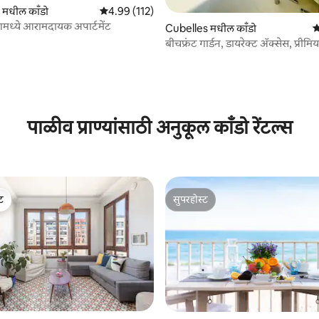
मधील काँडो
5 पैकी 4.99 सरासरी रेटिंग, 112 रिव्ह्यूज
4.99 (112)
िंगमध्ये आरामदायक अपार्टमेंट
Cubelles मधील काँडो
5
बीचफ्रंट गार्डन, डायरेक्ट ॲक्सेस, प्रीमिय
 रिव्ह्यूज
पाळीव प्राण्यांसाठी अनुकूल काँडो रेंटल्स
ेट
सुपरहोस्ट
ेट
सुपरहोस्ट