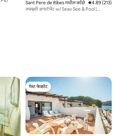
1.PB)
Sant Pere de Ribes मधील काँडो
5 पैकी 4.89 सरासरी रेटिंग, 21
4.89 (213)
लक्झरी अपार्टमेंट w/ Seav See & Pool |
Palmera द्वारे मिरामार
गेस्ट फेव्हरेट
गेस्ट फेव्हरेट