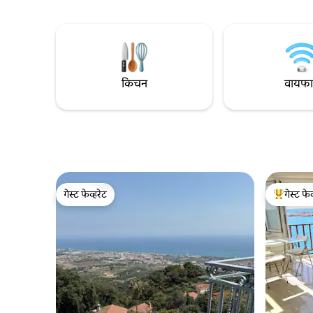
यांनी डिझाईन केलेले आणि पूर्णपणे नूतनीकरण
समुद्राच्या दृश्यांसह. हे साग
केलेले. अक्वाब्लावा, टर्क्वॉइज वॉटरसह, कोस्टा
चर्चपासून फ
ब्रावाच्या सर्वात खास ठिकाणांपैकी एक आहे.
सुंदर आणि 
बार्सिलोनापासून फक्त 1:00 वाजता.
जून ‘23 म
किचन
वायफ
गेस्ट फेव्हरेट
गेस्ट फेव
गेस्ट फेव्हरेट
टॉप गेस्ट फे