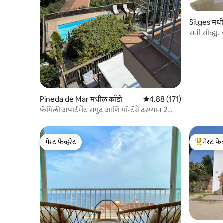
Sitges मधी
सनी सीव्ह्यू
Pineda de Mar मधील काँडो
5 पैकी 4.88 सरासरी रेटिंग, 171
4.88 (171)
फॅमिली अपार्टमेंट समुद्र आणि मॉन्टॅग्ने दरम्यान 2
बेडरूम्स
गेस्ट फेव्हरेट
गेस्ट फेव
गेस्ट फेव्हरेट
टॉप गेस्ट फे