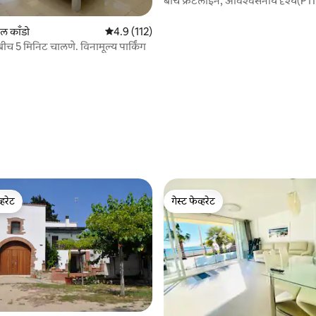
बीच फ्रंटलाइन, अविश्वसनीय दृश्ये(P1
ल काँडो
5 पैकी 4.9 सरासरी रेटिंग, 112 रिव्ह्यूज
4.9 (112)
. बीच 5 मिनिट चालणे. विनामूल्य पार्किंग
 रिव्ह्यूज
्हरेट
गेस्ट फेव्हरेट
व्हरेट
गेस्ट फेव्हरेट