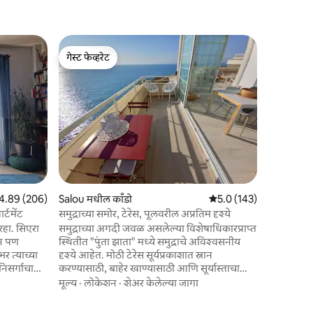
Seville मध
गेस्ट फेव्हरेट
गेस्ट फे
ग्वाडालक्वि
गेस्ट फेव्हरेट
टॉप गेस्ट फ
ट्रायनाच्या
उच्चारण आण
आसपासचा प
जन्मस्थान ज
दृश्ये, त्या
लोकेशन
·
म
सेव्हिलियन ट
ब्रिज (इसा
जाणाऱ्या लोक
वेगळे करते,
पैकी 4.89 सरासरी रेटिंग, 206 रिव्ह्यूज
4.89 (206)
Salou मधील काँडो
5 पैकी 5.0 सरासरी रेटिंग, 14
5.0 (143)
साइट्सना भ
एस्पाना, टो
्टमेंट
समुद्राच्या समोर, टेरेस, पूलवरील अप्रतिम दृश्ये
हा. सिएरा
समुद्राच्या अगदी जवळ असलेल्या विशेषाधिकारप्राप्त
ान पण
स्थितीत "पुंता झाता" मध्ये समुद्राचे अविश्वसनीय
दृश्ये आहेत. मोठी टेरेस सूर्यप्रकाशात स्नान
निसर्गाचा
करण्यासाठी, बाहेर खाण्यासाठी आणि सूर्यास्ताचा
, तुम्ही
आनंद घेण्यासाठी आदर्श आहे. लहान नाश्त्यासाठी
मूल्य
·
लोकेशन
·
शेअर केलेल्या जागा
ाला
आणि सूर्योदय पाहण्यासाठी योग्य आहे. मुख्य बेडरूम
शियन
शेअरिंग आणि समुद्राच्या दृश्यांसाठी गोल बाथसह