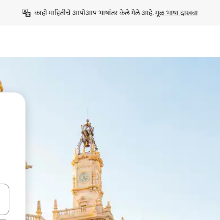
काही माहितीचे आपोआप भाषांतर केले गेले आहे. 
मूळ भाषा दाखवा
ा किजसह नेव्हिगेट करा किंवा स्पर्शाने स्वाइप जेश्चर्स वापरून एक्सप्लोर करा.