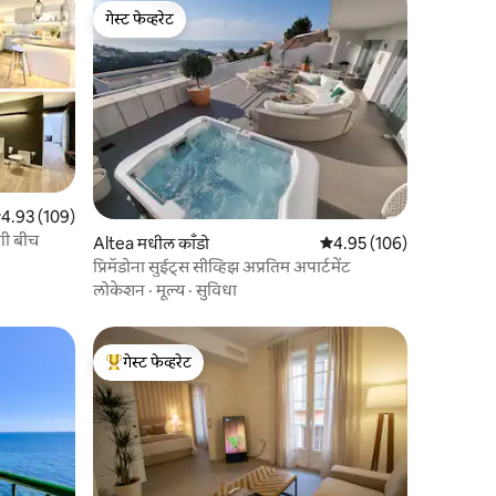
गेस्ट फेव्हरेट
गेस्ट फेव्हरेट
पैकी 4.93 सरासरी रेटिंग, 109 रिव्ह्यूज
4.93 (109)
जगी बीच
Altea मधील काँडो
5 पैकी 4.95 सरासरी रेटिंग, 10
4.95 (106)
प्रिमॅडोना सुईट्स सीव्हिझ अप्रतिम अपार्टमेंट
लोकेशन
·
मूल्य
·
सुविधा
गेस्ट फेव्हरेट
टॉप गेस्ट फेव्हरेट