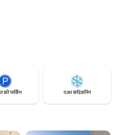
र्टमेंट
खूप रोमँटिक आहे. एक शांत सामायिक क्षेत्र आहे,
र्दी आणि
ज्यात पूल आहे. जोडप्यांसाठी आणि कुटुंबांसाठी
्ट्यांचा
आदर्श. 2 मिनिटांत बीचवर सहज ॲक्सेस आणि 15
 गोष्टींसह
मिनिटांत प्रॉमनेड. वायफाय आणि खाजगी पार्किंग.
फ्री पार्किंग
एअर कंडिशनिंग