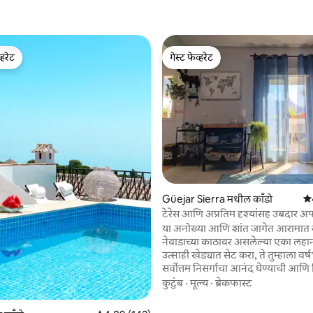
्हरेट
गेस्ट फेव्हरेट
व्हरेट
गेस्ट फेव्हरेट
 रिव्ह्यूज
Güejar Sierra मधील काँडो
5 
टेरेस आणि अप्रतिम दृश्यांसह उबदार अपार
या अनोख्या आणि शांत जागेत आरामात र
नेवाडाच्या काठावर असलेल्या एका लह
उत्साही खेड्यात सेट करा, ते तुम्हाला वर्षभर त्याच्या
सर्वोत्तम निसर्गाचा आनंद घेण्याची आणि 
आनंद घेण्याची, पर्वत एक्सप्लोर करण्याची
कुटुंब
·
मूल्य
·
ब्रेकफास्ट
सायकलिंग उत्साही असल्यास किंवा तुम्ह
सापडणाऱ्या सर्वात अस्सल आणि अंडलु