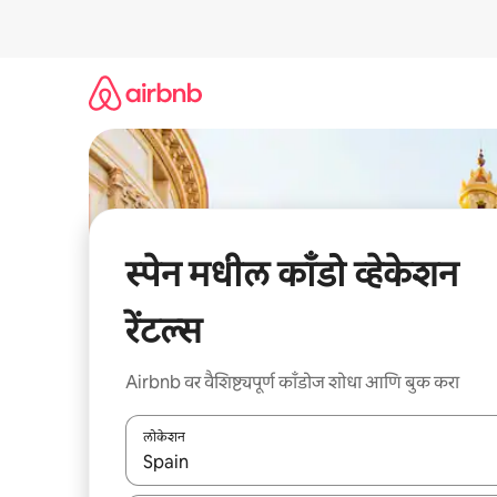
कंटेंटवर
जा
स्पेन मधील काँडो व्हेकेशन
रेंटल्स
Airbnb वर वैशिष्ट्यपूर्ण काँडोज शोधा आणि बुक करा
लोकेशन
जेव्हा परिणाम उपलब्ध असतील, तेव्हा वरच्या आणि खाली बाणांच्य