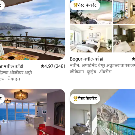
ेट
गेस्ट फेव्हरेट
ेट
टॉप गेस्ट फेव्हरेट
 रिव्ह्यूज
Begur मधील काँडो
5 
नवीन. अपार्टमेंट बेगूर अक्वाब्लावा खा
 मधील काँडो
5 पैकी 4.97 सरासरी रेटिंग, 248 रिव्ह्यूज
4.97 (248)
लोकेशन
·
कुटुंब
·
ॲक्सेस
हिल्या ओळीवर अप्टो
ल्य
·
चेक इन
ेट
गेस्ट फेव्हरेट
ेट
टॉप गेस्ट फेव्हरेट