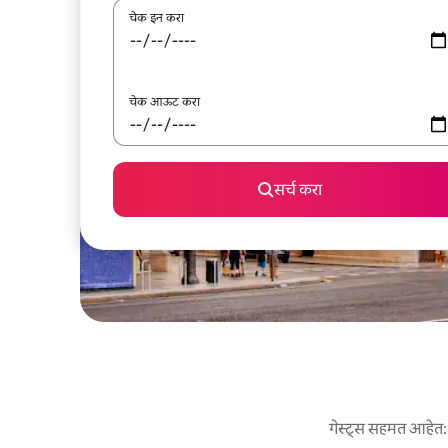
चेक इन करा
चेक आऊट करा
सर्च करा
गेस्ट्स सहमत आहेत: य