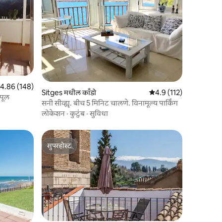
पैकी 4.86 सरासरी रेटिंग, 148 रिव्ह्यूज
4.86 (148)
Sitges मधील काँडो
5 पैकी 4.9 सरासरी रेटिंग, 11
4.9 (112)
 पूल
सनी सीव्ह्यू. बीच 5 मिनिट चालणे. विनामूल्य पार्किंग
लोकेशन
·
कुटुंब
·
सुविधा
सुपरहोस्ट
सुपरहोस्ट