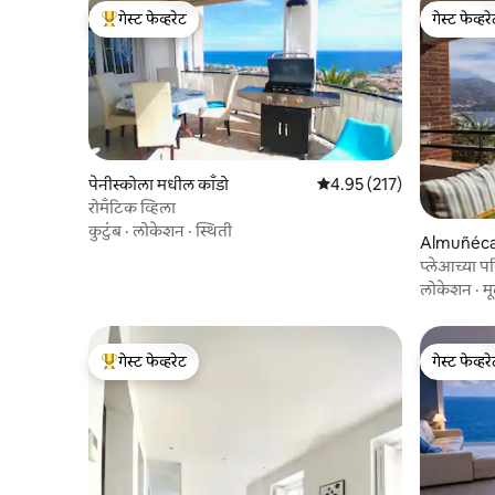
गेस्ट फेव्हरेट
गेस्ट फेव्हर
टॉप गेस्ट फेव्हरेट
गेस्ट फेव्हर
पेनीस्कोला मधील काँडो
5 पैकी 4.95 सरासरी रेटिंग, 217
4.95 (217)
रोमँटिक व्हिला
कुटुंब
·
लोकेशन
·
स्थिती
Almuñécar
प्लेआच्या प
लोकेशन
·
मू
गेस्ट फेव्हरेट
गेस्ट फेव्हर
टॉप गेस्ट फेव्हरेट
गेस्ट फेव्हर