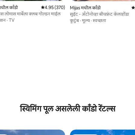
धील काँडो
5 पैकी 4.95 सरासरी रेटिंग, 370 रिव्ह्यूज
4.95 (370)
Mijas मधील काँडो
5 
लास लोमास मार्बेला क्लब गोल्डन माईल
सुईट - अँटोनोव्हा बीचफ्रंट कॅलाहोंडा
ेशन
·
TV
कुटुंब
·
मूल्य
·
स्वच्छता
 रिव्ह्यूज
स्विमिंग पूल असलेली काँडो रेंटल्स