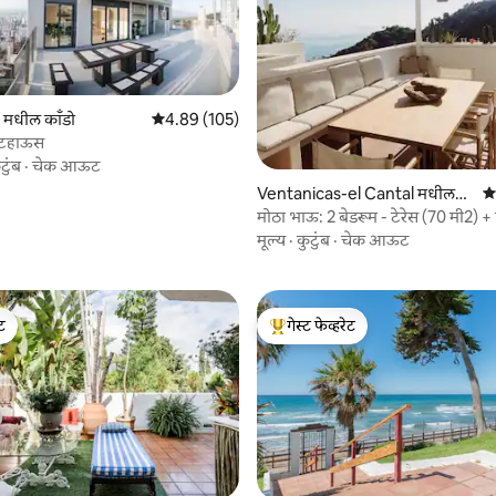
मधील काँडो
5 पैकी 4.89 सरासरी रेटिंग, 105 रिव्ह्यूज
4.89 (105)
पेंटहाऊस
टुंब
·
चेक आऊट
 रिव्ह्यूज
Ventanicas-el Cantal मधील
5 
काँडो
मोठा भाऊ: 2 बेडरूम - टेरेस (70 मी2) +
मूल्य
·
कुटुंब
·
चेक आऊट
ेट
गेस्ट फेव्हरेट
ेट
टॉप गेस्ट फेव्हरेट