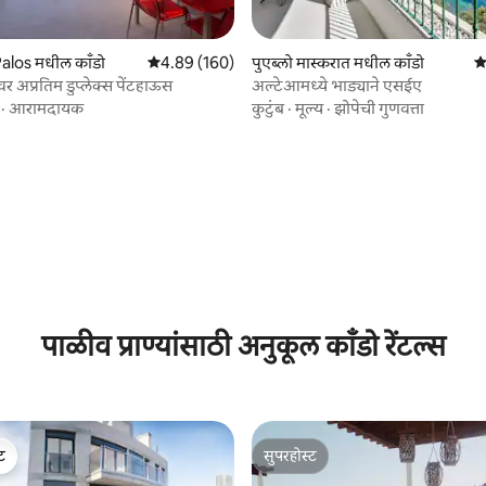
alos मधील काँडो
5 पैकी 4.89 सरासरी रेटिंग, 160 रिव्ह्यूज
4.89 (160)
पुएब्लो मास्करात मधील काँडो
5 
 अप्रतिम डुप्लेक्स पेंटहाऊस
अल्टेआमध्ये भाड्याने एसईए
·
आरामदायक
कुटुंब
·
मूल्य
·
झोपेची गुणवत्ता
 रिव्ह्यूज
पाळीव प्राण्यांसाठी अनुकूल काँडो रेंटल्स
ेट
सुपरहोस्ट
ेट
सुपरहोस्ट