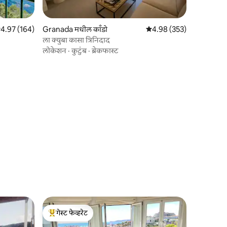
पैकी 4.97 सरासरी रेटिंग, 164 रिव्ह्यूज
4.97 (164)
Granada मधील काँडो
5 पैकी 4.98 सरासरी रेटिंग, 35
4.98 (353)
ला क्युबा कासा त्रिनिदाद
लोकेशन
·
कुटुंब
·
ब्रेकफास्ट
गेस्ट फेव्हरेट
टॉप गेस्ट फेव्हरेट