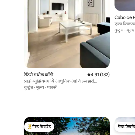
Cabo de P
एका क्लिफवर
कुटुंब
·
मूल्य
रेटिरो मधील काँडो
5 पैकी 4.91 सरासरी रेटिंग, 132
4.91 (132)
प्राडो म्युझियममध्ये आधुनिक आणि लक्झरी
अपार्टमेंट
कुटुंब
·
मूल्य
·
पार्क्स
गेस्ट फेव्हरेट
गेस्ट फेव्हर
टॉप गेस्ट फेव्हरेट
गेस्ट फेव्हर