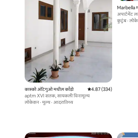
Marbella म
अपार्टमेंट 
कुटुंब
·
लोक
कास्को अंटिगुओ मधील काँडो
5 पैकी 4.87 सरासरी रेटिंग, 334
4.87 (334)
aptm XVI शतक, सायकली विनामूल्य
लोकेशन
·
मूल्य
·
आदरातिथ्य