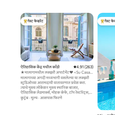
गेस्ट फेव्हरेट
गेस्ट फेव
टॉप गेस्ट फेव्हरेट
टॉप गेस्ट फे
ऐतिहासिक केंद्र मधील काँडो
5 पैकी 4.91 सरासरी रेटिंग, 263
4.91 (263)
★मालागामधील लक्झरी अपार्टमेंट♥ <Su Casa
Away
मालागाच्या अगदी मध्यभागी वसलेल्या या लक्झरी
स्टुडिओच्या आरामदायी वातावरणात प्रवेश करा.
त्याचे मुख्य लोकेशन मुख्य स्थानिक बाजार,
ऐतिहासिक लँडमार्क्स, मोहक कॅफे, टॉप रेस्टॉरंट्स,
रोमांचक दुकाने, भरभराट होणारे बंदर, सूर्यप्रकाशाने
कुटुंब
·
मूल्य
·
आसपास फिरणे
भरलेले बीच आणि बरेच काही यांच्यापासून काही
पायऱ्या दूर एक मोहक आणि आरामदायक रिट्रीटचे
वचन देते! समकालीन लक्झरी डिझाईन आणि एक