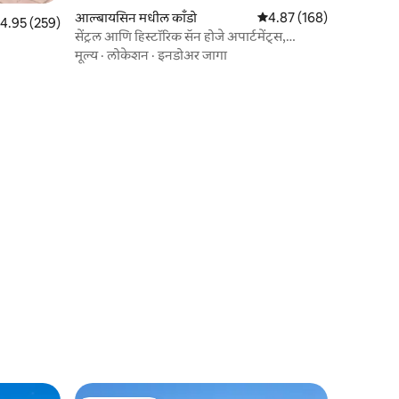
आल्बायसिन मधील काँडो
5 पैकी 4.87 सरासरी रेटिंग, 16
4.87 (168)
पैकी 4.95 सरासरी रेटिंग, 259 रिव्ह्यूज
4.95 (259)
सेंट्रल आणि हिस्टॉरिक सॅन होजे अपार्टमेंट्स,
अपार्टमेंट...
मूल्य
·
लोकेशन
·
इनडोअर जागा