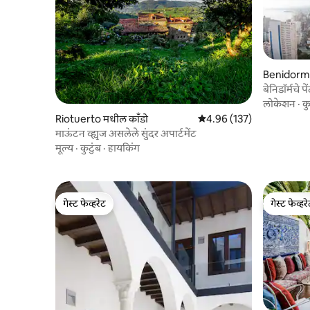
Benidorm 
बेनिडॉर्मचे 
लोकेशन
·
कु
Riotuerto मधील काँडो
5 पैकी 4.96 सरासरी रेटिंग, 137
4.96 (137)
माऊंटन व्ह्यूज असलेले सुंदर अपार्टमेंट
मूल्य
·
कुटुंब
·
हायकिंग
गेस्ट फेव्हरेट
गेस्ट फेव्हर
गेस्ट फेव्हरेट
गेस्ट फेव्हर