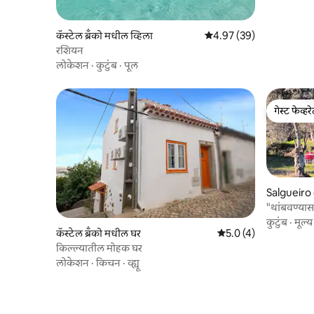
कॅस्टेल ब्रॅंको मधील व्हिला
5 पैकी 4.97 सरासरी रेटिंग, 39
4.97 (39)
रशियन
लोकेशन
·
कुटुंब
·
पूल
गेस्ट फेव्हर
गेस्ट फेव्हर
Salgueir
कॅम्पर/RV
"थांबवण्या
कुटुंब
·
मूल्य
कॅस्टेल ब्रॅंको मधील घर
5 पैकी 5.0 सरासरी रेटिंग, 
5.0 (4)
किल्ल्यातील मोहक घर
लोकेशन
·
किचन
·
व्ह्यू