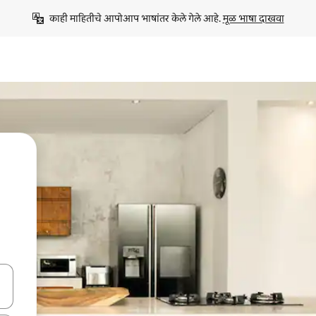
काही माहितीचे आपोआप भाषांतर केले गेले आहे. 
मूळ भाषा दाखवा
ा किजसह नेव्हिगेट करा किंवा स्पर्शाने स्वाइप जेश्चर्स वापरून एक्सप्लोर करा.