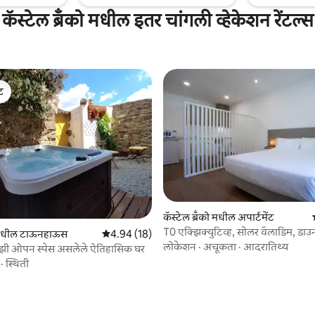
कॅस्टेल ब्रॅंको मधील इतर चांगली व्हेकेशन रेंटल्स
ेट
ेट
कॅस्टेल ब्रॅंको मधील अपार्टमेंट
T0 एक्झिक्युटिव्ह, सोलर वॅलाडिम, डा
मधील टाऊनहाऊस
5 पैकी 4.94 सरासरी रेटिंग, 18 रिव्ह्यूज
4.94 (18)
कॅस्टेलो ब्रँको
लोकेशन
·
अचूकता
·
आदरातिथ्य
जकूझी ओपन स्पेस असलेले ऐतिहासिक घर
·
स्थिती