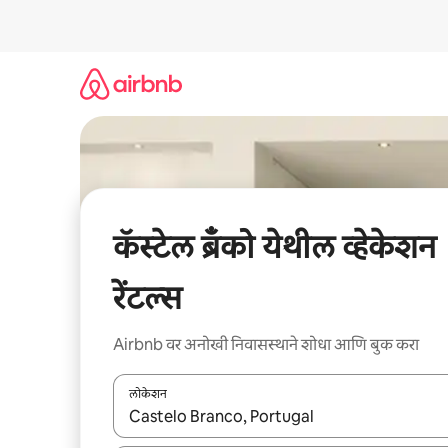
कंटेंटवर
जा
कॅस्टेल ब्रॅंको येथील व्हेकेशन
रेंटल्स
Airbnb वर अनोखी निवासस्थाने शोधा आणि बुक करा
लोकेशन
जेव्हा परिणाम उपलब्ध असतील, तेव्हा वरच्या आणि खाली बाणांच्य