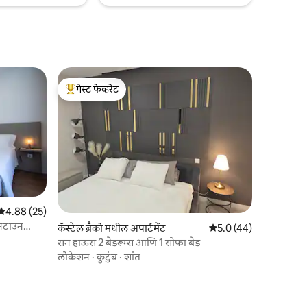
गेस्ट फेव्हरेट
टॉप गेस्ट फेव्हरेट
5 पैकी 4.88 सरासरी रेटिंग, 25 रिव्ह्यूज
4.88 (25)
उनटाउन
कॅस्टेल ब्रॅंको मधील अपार्टमेंट
5 पैकी 5.0 सरासरी रेटिंग, 4
5.0 (44)
सन हाऊस 2 बेडरूम्स आणि 1 सोफा बेड
लोकेशन
·
कुटुंब
·
शांत