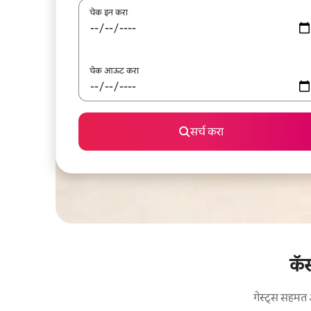
चेक इन करा
चेक आऊट करा
सर्च करा
कॅस
गेस्ट्स सहमत 