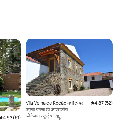
Vila Velha de Ródão मधील घर
5 पैकी 4.87 सरासरी रेटिंग, 5
4.87 (52)
क्युबा कासा डी आऊटरोरा
लोकेशन
·
कुटुंब
·
व्ह्यू
5 पैकी 4.93 सरासरी रेटिंग, 61 रिव्ह्यूज
4.93 (61)