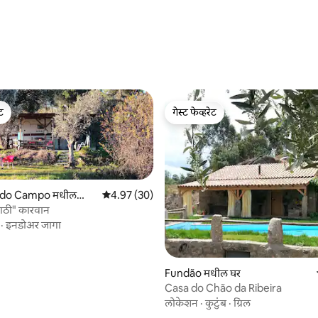
 रिव्ह्यूज
ेट
गेस्ट फेव्हरेट
ेट
गेस्ट फेव्हरेट
o do Campo मधील
5 पैकी 4.97 सरासरी रेटिंग, 30 रिव्ह्यूज
4.97 (30)
साठी" कारवान
·
इनडोअर जागा
4 रिव्ह्यूज
Fundão मधील घर
Casa do Chão da Ribeira
लोकेशन
·
कुटुंब
·
ग्रिल