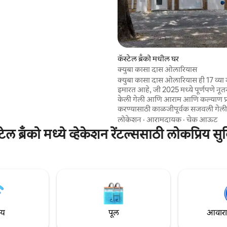
 रिव्ह्यूज
ेत.
कॅस्टेल ब्रॅंको मधील घर
क्युबा कासा दास ओलारियास
क्युबा कासा दास ओलारियास ही 17 व्य
इमारत आहे, जी 2025 मध्ये पूर्णपणे न
केली गेली आणि आराम आणि कल्याण प्
करण्यासाठी काळजीपूर्वक सजवली गेली
प्रवेशद्वारावर आणि त्याच्या चार बेडरूम्सच्य
लोकेशन
·
आरामदायक
·
चेक आऊट
बेडरूममध्ये तीन मजले आणि इलेक्ट्रॉनि
टेल ब्रॅंको मध्ये व्हेकेशन रेंटल्ससाठी लोकप्रिय स
ॲक्सेससह, हे घर आधुनिकतेच्या आराम
ऐतिहासिक आर्किटेक्चरचे आकर्षण एकत्
कॅस्टेलो ब्रँकोच्या ऐतिहासिक भागात स्थ
विशेषाधिकार असलेल्या लोकेशनचा फाय
ज्यामुळे तुम्हाला शहराची मुख्य पर्यटन स
किंवा सायकलने सहजपणे एक्सप्लोर कर
ाय
पूल
आवारात 