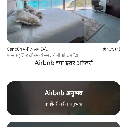
Cancún मधील अपार्टमेंट
5 पैकी 4.75 सरास
4.75 (4)
एक्सक्लुझिव्ह झोनमध्ये लक्झरी बीचफ्रंट काँडो
Airbnb च्या इतर ऑफर्स
Airbnb अनुभव
काहीतरी नवीन अनुभवा