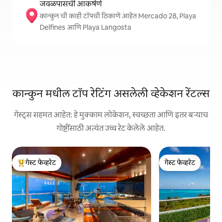
जवळपासची आकर्षणे
कान्कुन ची काही टॉपची ठिकाणे आहेत Mercado 28, Playa
Delfines आणि Playa Langosta
कान्कुन मधील टॉप रेटिंग असलेली व्हेकेशन रेंटल्स
गेस्ट्स सहमत आहेत: हे मुक्काम लोकेशन, स्वच्छता आणि इतर बऱ्याच
गोष्टींसाठी अत्यंत उच्च रेट केलेले आहेत.
गेस्ट फेव्हरेट
गेस्ट फेव्हरेट
टॉप गेस्ट फेव्हरेट
गेस्ट फेव्हरेट