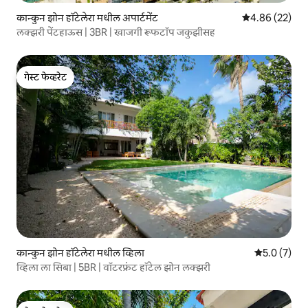
कान्कुन झोन हॉटेलेरा मधील अपार्टमेंट
5 पैकी 4.86 सरासरी
4.86 (22)
लक्झरी पेंटहाऊस | 3BR | खाजगी रूफटॉप जकुझीसह
गेस्ट फेव्हरेट
गेस्ट फेव्हरेट
कान्कुन झोन हॉटेलेरा मधील व्हिला
5 पैकी 5.0 सरास
5.0 (7)
व्हिला ला सिबा | 5BR | वॉटरफ्रंट हॉटेल झोन लक्झरी