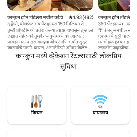
कान्कुन झोन हॉटेलेरा मधील काँडो
5 पैकी 4.93 सरासरी रेटिंग, 482 रिव्ह्यूज
4.93 (482)
कान्कुन झोन हॉटेलेरा 
मेंट
द क्वेरी, बीचफ्रंट सब पेंटहाऊस 150 मिलियन ते
360 पेंटहाऊस - खाजग
क्लब्ज
तुम्ही प्रॉपर्टीमध्ये प्रवेश केल्याच्या क्षणापासून तुम्हाला
🌴 कॅनकुनमधील सर्वा
लक्षात येईल की तुम्ही कॅनकुनमध्ये का आलात;
एकामध्ये सुट्टी घालवा. ✨ करिबियन समुद्राच्या
पावडर मऊ पांढरा वाळूचा बीच आणि सर्वात सुंदर
मनमोहक दृश्यासह इमा
कासवांचे पाणी. कारण, अपार्टमेंटने ऑफर केलेल्या
रूफटॉप जकुझीचा आनंद घ्या. 🏖️ प्लाय
180डिग्री पॅनोरॅमिक दृश्यांमधून तुम्ही इतकेच पाहू
आणि इस्ला मुजेरेस फेरीच
कान्कुन मध्ये व्हेकेशन रेंटल्ससाठी लोकप्रिय
शकता. कोणताही तपशील वाचला नाही. 2 वर्षांहून
कॅनकुनच्या नाईटलाईफ
अधिक काळ या प्रकारच्या प्रॉपर्टीचे नूतनीकरण करत
सुविधा
जलद वायफाय 🚗 विनामूल्य पार्किंग 🔑 स्वतःहून
आहे. संपूर्ण नाईटलाईफसाठी फक्त 150 मीटर, 2
चेक इन 💬 वेगवान, वैयक्तिकृत सपोर्ट देणारी
मोठे पूल्स, बिल्डिंगमधील रेस्टॉरंट आणि बीच क्लब.
समर्पित टीम ❤️ जोडप्यांसाठी, सुट्ट्यांसाठी आणि
विदेशी लाकडी फर्निचर आणि इम्पोर्ट केलेल्या
अविस्मरणीय सूर्यास्तांसाठी 
संगमरवराच्या फ्यूजनमध्ये ही जागा कॅनकुनमध्ये
आठवणी तयार करा ज्या तु
अतुलनीय आहे.
संपल्यानंतरही बराच
किचन
वायफाय