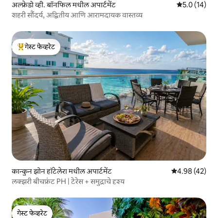
अल्फ्रेडो व्ही. बॉनफिल मधील अपार्टमेंट
5 पैकी 5.0 सरासर
5.0 (14)
शहरी सौंदर्य, अद्वितीय आणि आरामदायक वास्तव्य
गेस्ट फेव्हरेट
टॉप गेस्ट फेव्हरेट
कान्कुन झोन हॉटेलेरा मधील अपार्टमेंट
5 पैकी 4.98 सरासर
4.98 (42)
लक्झरी बीचफ्रंट PH | टेरेस + समुद्राचे दृश्य
गेस्ट फेव्हरेट