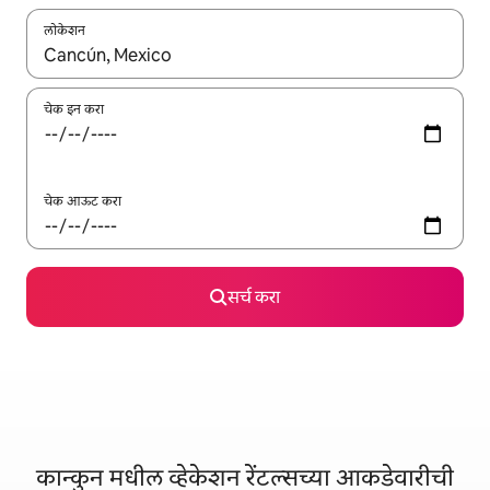
लोकेशन
जेव्हा परिणाम उपलब्ध असतील, तेव्हा वरच्या आणि खाली बाणांच्या किजसह नेव्हिगेट
चेक इन करा
चेक आऊट करा
सर्च करा
कान्कुन मधील व्हेकेशन रेंटल्सच्या आकडेवारीची