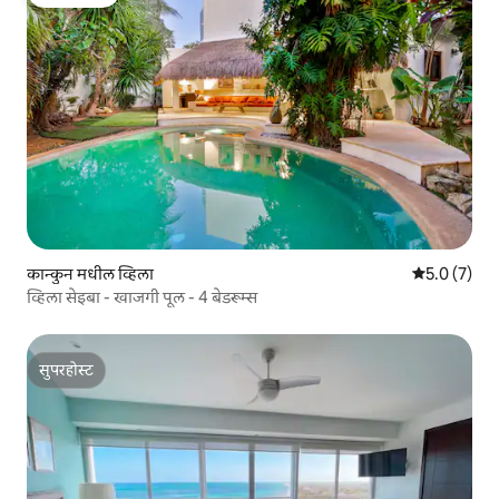
गेस्ट फेव्हरेट
कान्कुन मधील व्हिला
5 पैकी 5.0 सरास
5.0 (7)
व्हिला सेइबा - खाजगी पूल - 4 बेडरूम्स
सुपरहोस्ट
सुपरहोस्ट