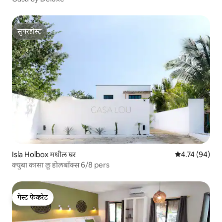
सुपरहोस्ट
सुपरहोस्ट
Isla Holbox मधील घर
5 पैकी 4.74 सरासर
4.74 (94)
क्युबा कासा लू होलबॉक्स 6/8 pers
गेस्ट फेव्हरेट
गेस्ट फेव्हरेट