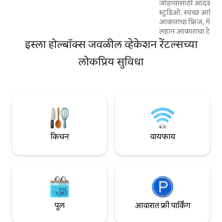
जोडप्यांसाठी आदर्श
होलबॉक्स प्रसिद्ध आहे त्या अविश्वसनीय
स्टुडिओ. स्वच्छ आणि सा
सूर्यास्तामुळे संध्याकाळ विरामचिन्हे आहेत.
आकाराचा फ्रिज, गॅस किच
लहान आकाराचा टेबल 
किंवा जेवणाचा आनंद घेण
इस्ला होल्बॉक्स जवळील व्हेकेशन रेंटल्सच्या
एअर कंडिशनर, गरम प
लोकप्रिय सुविधा
हॅमॉकवर तिसरी व्यक्
मॅट्रेसवर चौथी व्यक्त
डाउनटाउनमध्ये पण तरी
बीचवर दिवसभर घालवल्य
विश्रांतीसाठी परिपूर्ण.
दूर, बीचपासून 5 मिनिट
किचन
वायफाय
पूल
आवारात फ्री पार्किंग