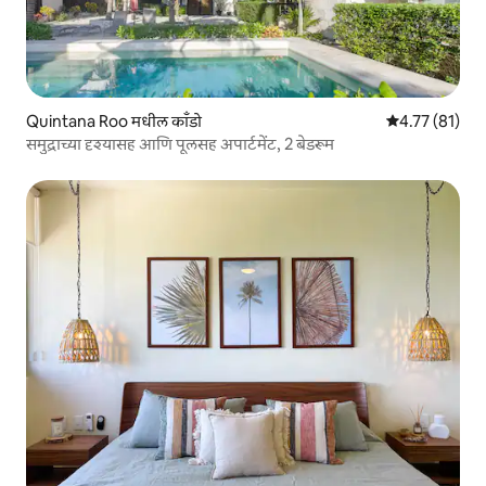
Quintana Roo मधील काँडो
5 पैकी 4.77 सरासर
4.77 (81)
समुद्राच्या दृश्यासह आणि पूलसह अपार्टमेंट, 2 बेडरूम