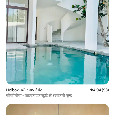
Holbox मधील अपार्टमेंट
5 पैकी 4.94 सरासरी
4.94 (93)
कोकोलोबा - वॉटरज एज स्टुडिओ (खाजगी पूल)