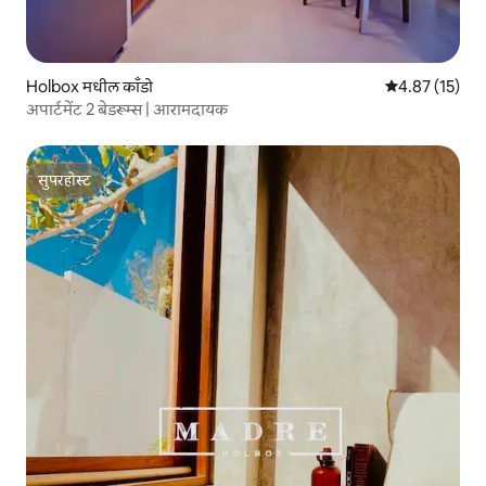
Holbox मधील काँडो
5 पैकी 4.87 सरासर
4.87 (15)
अपार्टमेंट 2 बेडरूम्स | आरामदायक
सुपरहोस्ट
सुपरहोस्ट