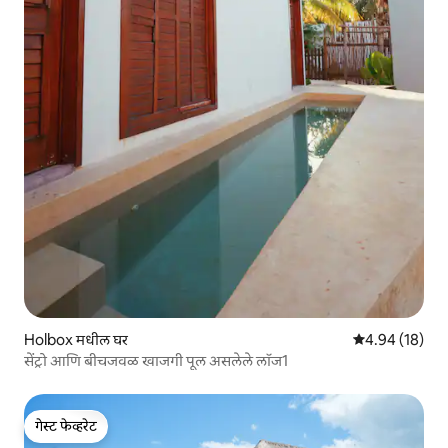
Holbox मधील घर
5 पैकी 4.94 सरासर
4.94 (18)
सेंट्रो आणि बीचजवळ खाजगी पूल असलेले लॉज1
गेस्ट फेव्हरेट
गेस्ट फेव्हरेट