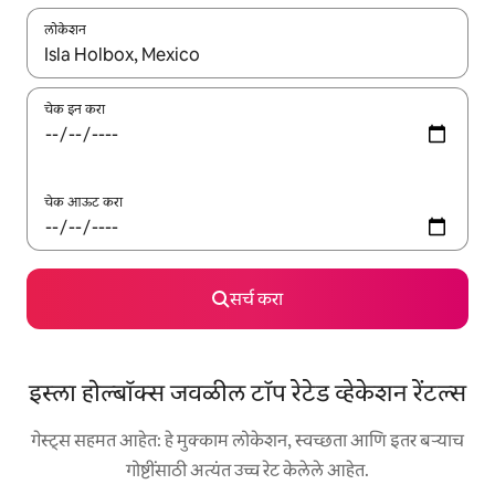
लोकेशन
जेव्हा परिणाम उपलब्ध असतील, तेव्हा वरच्या आणि खाली बाणांच्या किजसह नेव्हिगेट
चेक इन करा
चेक आऊट करा
सर्च करा
इस्ला होल्बॉक्स जवळील टॉप रेटेड व्हेकेशन रेंटल्स
गेस्ट्स सहमत आहेत: हे मुक्काम लोकेशन, स्वच्छता आणि इतर बऱ्याच
गोष्टींसाठी अत्यंत उच्च रेट केलेले आहेत.