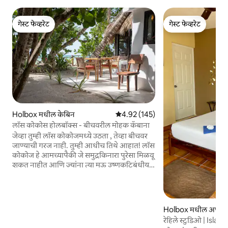
गेस्ट फेव्हरेट
गेस्ट फेव्हरेट
गेस्ट फेव्हरेट
गेस्ट फेव्हरेट
Holbox मधील केबिन
5 पैकी 4.92 सरासरी रेटिंग, 145 रिव्ह्यूज
4.92 (145)
लॉस कोकोस होलबॉक्स - बीचवरील मोहक कॅबाना
जेव्हा तुम्ही लॉस कोकोजमध्ये उठता , तेव्हा बीचवर
जाण्याची गरज नाही. तुम्ही आधीच तिथे आहात! लॉस
कोकोज हे आमच्यापैकी जे समुद्रकिनारा पुरेसा मिळवू
शकत नाहीत आणि ज्यांना त्या मऊ उष्णकटिबंधीय
सूर्यास्ताचा अनुभव घेणे आवडते त्यांच्यासाठी एक
मोहक बीचफ्रंट कॅबाना आहे. सकाळी, तुम्ही
मच्छिमारांना समुद्री पक्ष्यांचे चाक आणि डायव्हिंग
करताना रात्रीचे कॅच आणताना पाहू शकता.
Holbox मधील अपार्टम
दिवसभर, तुम्ही प्रत्येक बदलत्या समुद्राचे काल्पनिक
रेहिले स्टुडिओ | Isla
पाहू शकता. आणि ज्या अविश्वसनीय सूर्यास्तासाठी