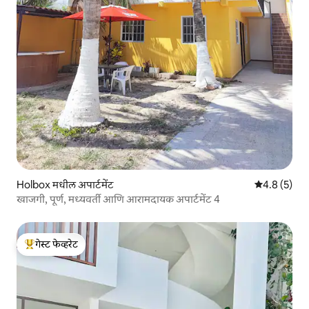
Holbox मधील अपार्टमेंट
5 पैकी 4.8 सरास
4.8 (5)
खाजगी, पूर्ण, मध्यवर्ती आणि आरामदायक अपार्टमेंट 4
गेस्ट फेव्हरेट
टॉप गेस्ट फेव्हरेट