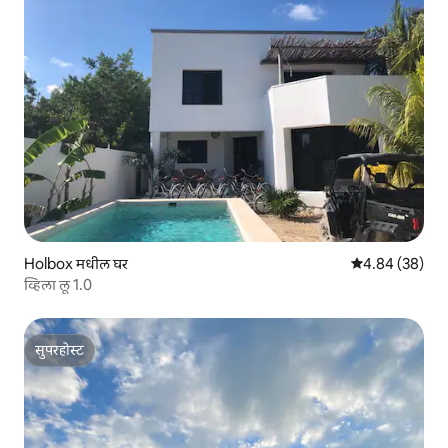
Holbox मधील घर
5 पैकी 4.84 सरासरी
4.84 (38)
व्हिला लू 1.0
सुपरहोस्ट
सुपरहोस्ट