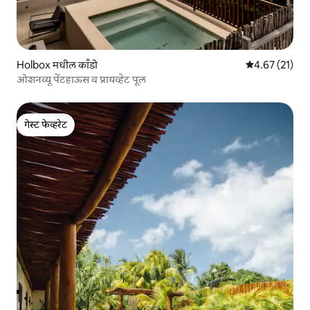
Holbox मधील काँडो
5 पैकी 4.67 सरासर
4.67 (21)
ओशनव्यू पेंटहाऊस व प्रायव्हेट पूल
गेस्ट फेव्हरेट
गेस्ट फेव्हरेट