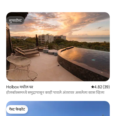
सुपरहोस्ट
सुपरहोस्ट
Holbox मधील घर
5 पैकी 4.82 सरासरी
4.82 (39)
होलबॉक्समध्ये समुद्रापासून काही पावले अंतरावर असलेला खास व्हिला
गेस्ट फेव्हरेट
गेस्ट फेव्हरेट