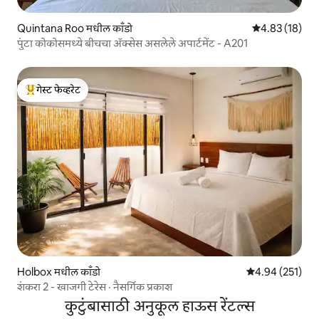
Quintana Roo मधील काँडो
5 पैकी 4.83 सरासर
4.83 (18)
पुंटा कोकोसमध्ये बीचचा ॲक्सेस असलेले अपार्टमेंट - A201
गेस्ट फेव्हरेट
टॉप गेस्ट फेव्हरेट
Holbox मधील काँडो
5 पैकी 4.94 सरासरी 
4.94 (251)
शंकरा 2 - खाजगी टेरेस · नैसर्गिक प्रकाश
कुटुंबासाठी अनुकूल हाऊस रेंटल्स