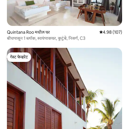
Quintana Roo मधील घर
5 पैकी 4.98 सरासरी 
4.98 (107)
बीचपासून 1 ब्लॉक, स्वयंपाकघर, कुटुंबे, निसर्ग, C3
गेस्ट फेव्हरेट
गेस्ट फेव्हरेट