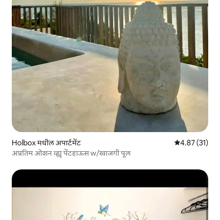
Holbox मधील अपार्टमेंट
5 पैकी 4.87 सरासर
4.87 (31)
अप्रतिम ओशन व्ह्यू पेंटहाऊस w/खाजगी पूल