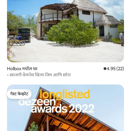
Holbox मधील घर
5 पैकी 4.95 सरासर
4.95 (22)
• खाजगी वेलनेस व्हिला जिम आणि सॉना
गेस्ट फेव्हरेट
गेस्ट फेव्हरेट