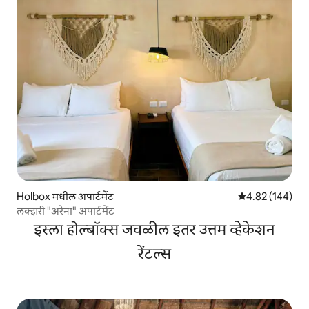
Holbox मधील अपार्टमेंट
5 पैकी 4.82 सरासरी 
4.82 (144)
लक्झरी "अरेना" अपार्टमेंट
इस्ला होल्बॉक्स जवळील इतर उत्तम व्हेकेशन
रेंटल्स