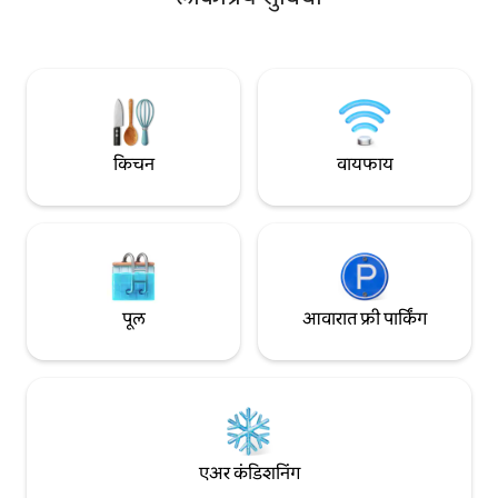
फ्रान्समधील सर्वोत्तम
मिनिटांच्या अंतरावर, सेंट पॉलपासून 10 मिनिटांच्या
नियमितपणे सन्मानित
अंतरावर, शॉपिंग उत्साही लोकांसाठी पॉलिगोन
प्रसिद्ध डिझाइन, आर्कि
रिव्हिएरापासून 10 मिनिटांच्या अंतरावर आणि A8
वेबसाइटवर फीचर केले 
मोटरवेपासून 15 मिनिटांपेक्षा कमी अंतरावर आहे.
जवळचे समुद्रकिनारे 15 मिनिटांच्या अंतरावर आहेत.
किचन
वायफाय
पूल
आवारात फ्री पार्किंग
एअर कंडिशनिंग