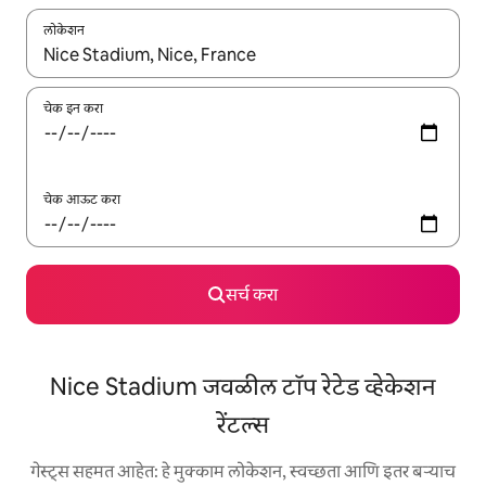
लोकेशन
जेव्हा परिणाम उपलब्ध असतील, तेव्हा वरच्या आणि खाली बाणांच्या किजसह नेव्हिगेट
चेक इन करा
चेक आऊट करा
सर्च करा
Nice Stadium जवळील टॉप रेटेड व्हेकेशन
रेंटल्स
गेस्ट्स सहमत आहेत: हे मुक्काम लोकेशन, स्वच्छता आणि इतर बऱ्याच