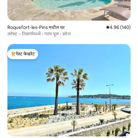
Roquefort-les-Pins मधील घर
5 पैकी 4.96 सरासरी 
4.96 (140)
लॉफ्ट – निसर्गामध्ये - गरम पूल - सॉना
गेस्ट फेव्हरेट
टॉप गेस्ट फेव्हरेट