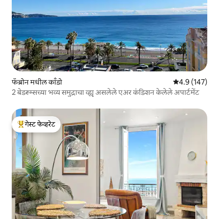
फॅब्रोन मधील काँडो
5 पैकी 4.9 सरासरी
4.9 (147)
2 बेडरूम्सच्या भव्य समुद्राचा व्ह्यू असलेले एअर कंडिशन केलेले अपार्टमेंट
गेस्ट फेव्हरेट
टॉप गेस्ट फेव्हरेट