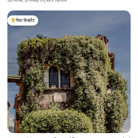
ग्रँड लॉफ्ट डी लक्झे एन् सेंटर व्हिलेज
गेस्ट फेव्हरेट
टॉप गेस्ट फेव्हरेट