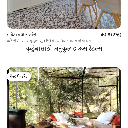
गांबेटा मधील काँडो
5 पैकी 4.8 सरासरी 
4.8 (276)
कॅरे डी'ओर - समुद्रापासून 50 मीटर अंतरावर रु डी फ्रान्स
कुटुंबासाठी अनुकूल हाऊस रेंटल्स
गेस्ट फेव्हरेट
गेस्ट फेव्हरेट