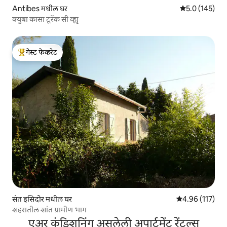
Antibes मधील घर
5 पैकी 5.0 सरासरी
5.0 (145)
क्युबा कासा टूरॅक सी व्ह्यू
गेस्ट फेव्हरेट
टॉप गेस्ट फेव्हरेट
संत इसिदोर मधील घर
5 पैकी 4.96 सरासरी
4.96 (117)
शहरातील शांत ग्रामीण भाग
एअर कंडिशनिंग असलेली अपार्टमेंट रेंटल्स