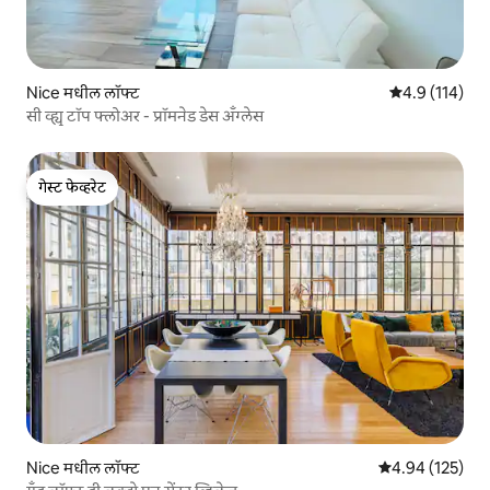
Nice मधील लॉफ्ट
5 पैकी 4.9 सरासरी
4.9 (114)
सी व्ह्यू टॉप फ्लोअर - प्रॉमनेड डेस अँग्लेस
गेस्ट फेव्हरेट
गेस्ट फेव्हरेट
Nice मधील लॉफ्ट
5 पैकी 4.94 सरासरी 
4.94 (125)