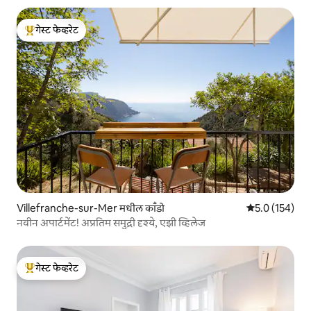
गेस्ट फेव्हरेट
टॉप गेस्ट फेव्हरेट
Villefranche-sur-Mer मधील काँडो
5 पैकी 5.0 सरासरी
5.0 (154)
नवीन अपार्टमेंट! अप्रतिम समुद्री दृश्ये, एझी व्हिलेज
गेस्ट फेव्हरेट
टॉप गेस्ट फेव्हरेट