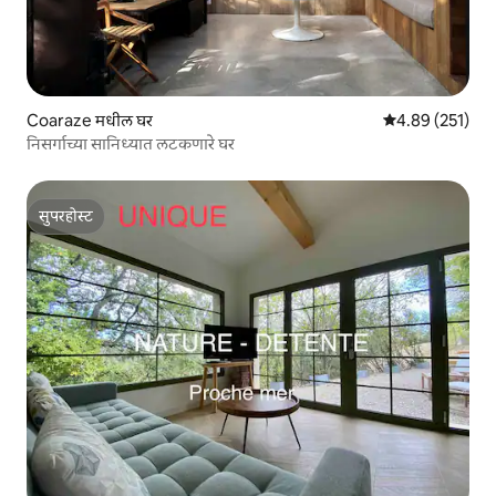
Coaraze मधील घर
5 पैकी 4.89 सरासरी 
4.89 (251)
निसर्गाच्या सानिध्यात लटकणारे घर
सुपरहोस्ट
सुपरहोस्ट