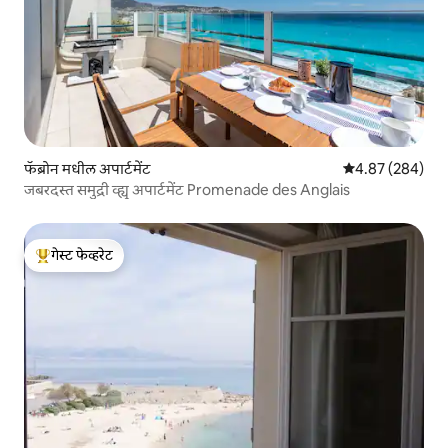
फॅब्रोन मधील अपार्टमेंट
5 पैकी 4.87 सरासरी 
4.87 (284)
जबरदस्त समुद्री व्ह्यू अपार्टमेंट Promenade des Anglais
गेस्ट फेव्हरेट
टॉप गेस्ट फेव्हरेट