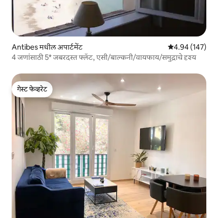
Antibes मधील अपार्टमेंट
5 पैकी 4.94 सरासरी 
4.94 (147)
4 जणांसाठी 5* जबरदस्त फ्लॅट, एसी/बाल्कनी/वायफाय/समुद्राचे दृश्य
गेस्ट फेव्हरेट
गेस्ट फेव्हरेट