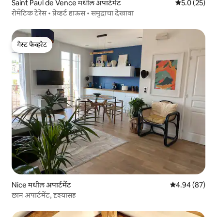
Saint Paul de Vence मधील अपार्टमेंट
5 पैकी 5.0 सरासर
5.0 (25)
रोमँटिक टेरेस • प्रेव्हर्ट हाऊस • समुद्राचा देखावा
गेस्ट फेव्हरेट
गेस्ट फेव्हरेट
Nice मधील अपार्टमेंट
5 पैकी 4.94 सरासरी
4.94 (87)
छान अपार्टमेंट, दृश्यासह