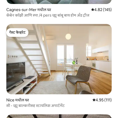
Cagnes-sur-Mer मधील घर
5 पैकी 4.82 सरासरी 
4.82 (145)
कॅबेन कॉझी आणि स्पा /4 pers व्ह्यू बांबू बाय होम अँड ट्रीज
गेस्ट फेव्हरेट
गेस्ट फेव्हरेट
Nice मधील घर
5 पैकी 4.95 सरासरी
4.95 (111)
सी - व्ह्यू बाल्कनीसह स्टायलिश अपार्टमेंट