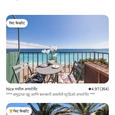
गेस्ट फेव्हरेट
गेस्ट फेव्हरेट
Nice मधील अपार्टमेंट
5 पैकी 4.97 सरासरी 
4.97 (354)
**** समुद्राचा व्ह्यू आणि बाल्कनी असलेले स्टुडिओ अपार्टमेंट ***
गेस्ट फेव्हरेट
टॉप गेस्ट फेव्हरेट