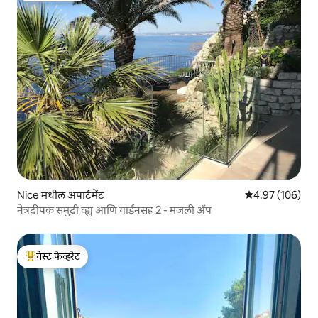
Nice मधील अपार्टमेंट
5 पैकी 4.97 सरासरी 
4.97 (106)
नेत्रदीपक समुद्री व्ह्यू आणि गार्डनसह 2 - मजली ॲप
गेस्ट फेव्हरेट
टॉप गेस्ट फेव्हरेट