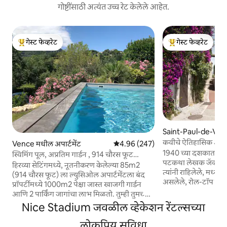
गोष्टींसाठी अत्यंत उच्च रेट केलेले आहेत.
गेस्ट फेव्हरेट
गेस्ट फेव्हरेट
टॉप गेस्ट फेव्हरेट
टॉप गेस्ट फेव्हरेट
Saint-Paul-de-Ven
अपार्टमेंट
कवीचे ऐतिहासिक अपार्टमे
Vence मधील अपार्टमेंट
5 पैकी 4.96 सरासरी रेटिंग, 247 रिव्ह्यूज
4.96 (247)
1940 च्या दशकात प्रसि
स्विमिंग पूल, अप्रतिम गार्डन , 914 चौरस फूट
पटकथा लेखक जॅक प्रेव्
अपार्टमेंट
हिरव्या सेटिंगमध्ये, नूतनीकरण केलेल्या 85m2
त्यांनी राहिलेले, मध्यय
(914 चौरस फूट) ला ल्युसिओल अपार्टमेंटला बंद
असलेले, रोल-टॉप बाथ 
प्रॉपर्टीमध्ये 1000m2 पेक्षा जास्त खाजगी गार्डन
दृश्य देणारा, चमेली फु
आणि 2 पार्किंग जागांचा लाभ मिळतो. तुम्ही तुमच्या
असलेले, सुंदरपणे पुनर्
टेरेसवरील बाओसच्या शांततेची आणि दृश्याची
Nice Stadium जवळील व्हेकेशन रेंटल्सच्या
110 चौरस मीटरचे 12 
प्रशंसा कराल परंतु स्विमिंग पूलच्या सुंदर सेटिंगची
अपार्टमेंट. Condé Nast Traveler द्वारे दक्षिण
देखील प्रशंसा कराल. विमानतळापासून 20
लोकप्रिय सुविधा