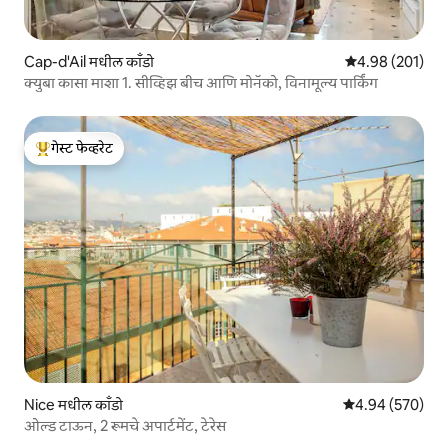
Cap-d'Ail मधील काँडो
5 पैकी 4.98 सरासरी 
4.98 (201)
क्युबा कासा माशा 1. सीव्हिझ बीच आणि मोनॅको, विनामूल्य पार्किंग
गेस्ट फेव्हरेट
टॉप गेस्ट फेव्हरेट
Nice मधील काँडो
5 पैकी 4.94 सरासरी 
4.94 (570)
ओल्ड टाऊन, 2 रूमचे अपार्टमेंट, टेरेस