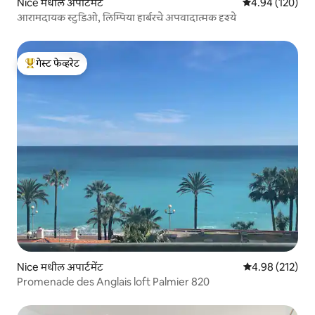
Nice मधील अपार्टमेंट
5 पैकी 4.94 सरासरी 
4.94 (120)
आरामदायक स्टुडिओ, लिम्पिया हार्बरचे अपवादात्मक दृश्ये
गेस्ट फेव्हरेट
टॉप गेस्ट फेव्हरेट
Nice मधील अपार्टमेंट
5 पैकी 4.98 सरासरी 
4.98 (212)
Promenade des Anglais loft Palmier 820