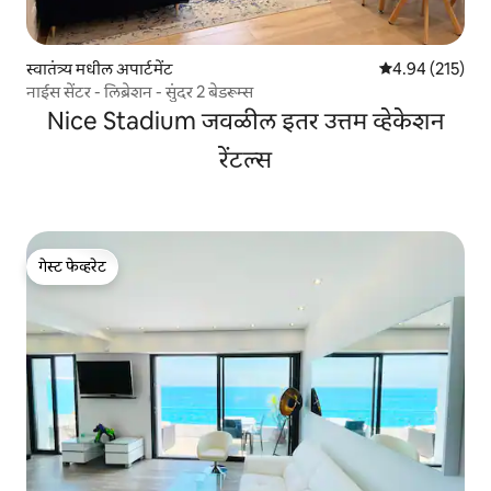
स्वातंत्र्य मधील अपार्टमेंट
5 पैकी 4.94 सरासरी 
4.94 (215)
नाईस सेंटर - लिब्रेशन - सुंदर 2 बेडरूम्स
Nice Stadium जवळील इतर उत्तम व्हेकेशन
रेंटल्स
गेस्ट फेव्हरेट
गेस्ट फेव्हरेट