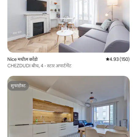
Nice मधील काँडो
5 पैकी 4.93 सरासरी 
4.93 (150)
CHEZDUDI बीच, 4 - स्टार अपार्टमेंट
सुपरहोस्ट
सुपरहोस्ट