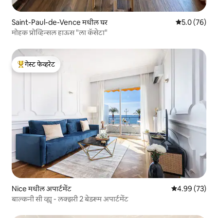
Saint-Paul-de-Vence मधील घर
5 पैकी 5.0 सरासर
5.0 (76)
मोहक प्रोव्हिन्सल हाऊस "ला कॅसेटा"
गेस्ट फेव्हरेट
टॉप गेस्ट फेव्हरेट
Nice मधील अपार्टमेंट
5 पैकी 4.99 सरासरी
4.99 (73)
बाल्कनी सी व्ह्यू - लक्झरी 2 बेडरूम अपार्टमेंट