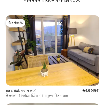
गेस्ट फेव्हरेट
गेस्ट फेव्हरेट
संत इसिदोर मधील काँडो
5 पैकी 4.9 सरासरी 
4.9 (494)
ले कोकॉन निकोइस |टेरेस • विनामूल्य गॅरेज • शांत