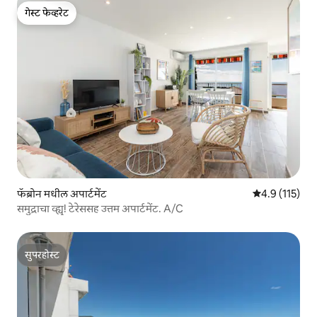
गेस्ट फेव्हरेट
गेस्ट फेव्हरेट
फॅब्रोन मधील अपार्टमेंट
5 पैकी 4.9 सरासरी
4.9 (115)
समुद्राचा व्ह्यू! टेरेससह उत्तम अपार्टमेंट. A/C
सुपरहोस्ट
सुपरहोस्ट