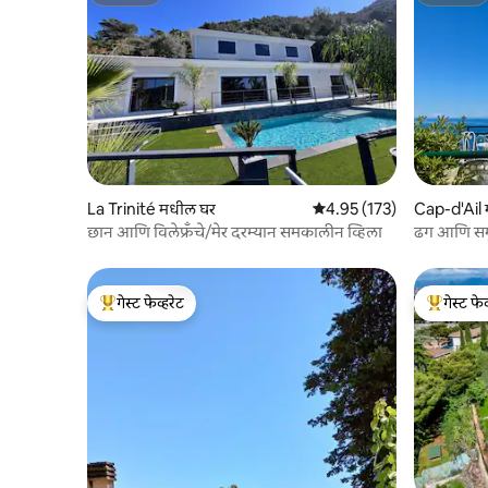
La Trinité मधील घर
5 पैकी 4.95 सरासरी रेटिंग, 173
4.95 (173)
Cap-d'Ail
छान आणि विलेफ्रँचे/मेर दरम्यान समकालीन व्हिला
ढग आणि समुद
गेस्ट फेव्हरेट
गेस्ट फेव
टॉप गेस्ट फेव्हरेट
टॉप गेस्ट फे