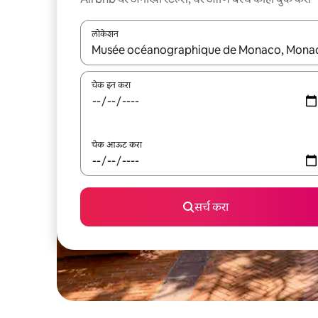
लोकेशन
जेव्हा परिणाम उपलब्ध असतील, तेव्हा वरच्या आणि खाली बाणांच्य
चेक इन करा
चेक आऊट करा
सर्च करा