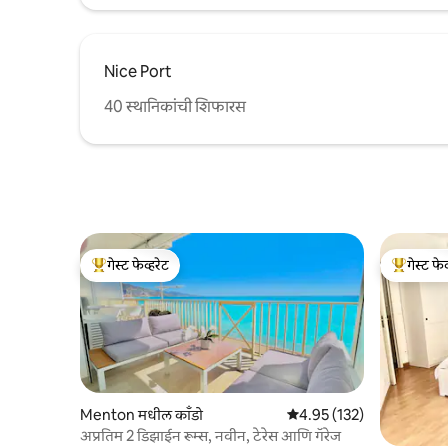
Nice Port
40 स्थानिकांची शिफारस
गेस्ट फेव्हरेट
गेस्ट फेव
टॉप गेस्ट फेव्हरेट
टॉप गेस्ट फे
Menton मधील काँडो
5 पैकी 4.95 सरासरी रेटिंग, 132
4.95 (132)
अप्रतिम 2 डिझाईन रूम्स, नवीन, टेरेस आणि गॅरेज