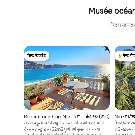
Musée océanog
गेस्ट्स सहमत 
गेस्ट फेव्हरेट
गेस्ट फेव
गेस्ट फेव्हरेट
टॉप गेस्ट फे
Roquebrune-Cap-Martin म
5 पैकी 4.92 सरासरी रेटिंग, 220
4.92 (220)
Nice मधील अ
धील सुट्टीसाठी घर
गल्फ ब्लू/मोनॅको व्ह्यू असलेला मोठा बीच स्टुडिओ
नेत्रदीपक सम
टेरेससह स्टुडिओ 32m2 पूर्णपणे सुसज्ज घराच्या
हे 3 बेडरूमच
अगदी समोर खाजगी पार्किंगची जागा. विनामूल्य
नीसवर स्थित