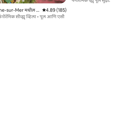
पॅनोरॅमिक व्ह्यू पूल सुईट
che-sur-Mer मधील घ
5 पैकी 4.89 सरासरी रेटिंग, 185 रिव्ह्यूज
4.89 (185)
 पॅनोरॅमिक सीव्ह्यू व्हिला • पूल आणि एसी