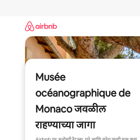
कंटेंटवर
जा
Musée
océanographique de
Monaco जवळील
राहण्याच्या जागा
Airbnb वर अनोखी रेंटल्स, घरे आणि बरेच काही बुक करा