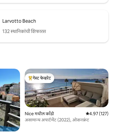
Larvotto Beach
132 स्थानिकांची शिफारस
गेस्ट फेव्हरेट
टॉप गेस्ट फेव्हरेट
Nice मधील काँडो
5 पैकी 4.97 सरासरी रेटिंग, 12
4.97 (127)
असामान्य अपार्टमेंट (2022), ओशनफ्रंट