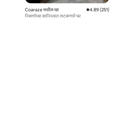
Coaraze मधील घर
5 पैकी 4.89 सरासरी रेटिंग, 25
4.89 (251)
निसर्गाच्या सानिध्यात लटकणारे घर