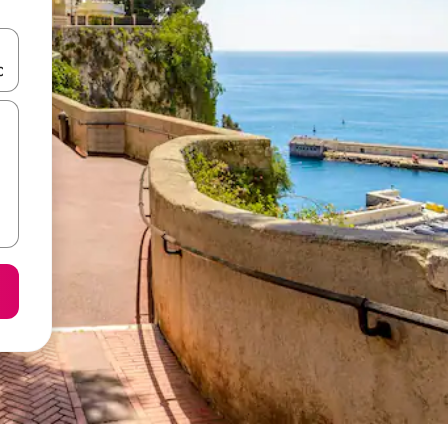
ा किजसह नेव्हिगेट करा किंवा स्पर्शाने स्वाइप जेश्चर्स वापरून एक्सप्लोर करा.