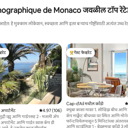
raphique de Monaco जवळील टॉप रेटेड व्
आहेत: हे मुक्काम लोकेशन, स्वच्छता आणि इतर बऱ्याच गोष्टींसाठी अत्यंत उच्च रे
्हरेट
गेस्ट फेव्हरेट
व्हरेट
टॉप गेस्ट फेव्हरेट
Cap-d'Ail मधील काँडो
5 
क्युबा कासा माशा 1. सीव्हिझ बीच आणि 
 रिव्ह्यूज
पार्टमेंट
5 पैकी 4.97 सरासरी रेटिंग, 106 रिव्ह्यूज
4.97 (106)
विनामूल्य पार्किंग
कॅप मार्क्वेट बीचच्या वर स्थित आणि मोन
ुद्री व्ह्यू आणि गार्डनसह 2 - मजली ॲप
फॉन्टवियेलपासून 5 मिनिटांच्या अंतरावर
े अपार्टमेंट आणि गार्डन खास कॅप डी
आणि स्टाईलिश 1 - बेडरूमचा काँडो 3 लोक
 आहे. हे नुकतेच काळजीपूर्वक