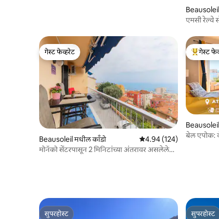
Beausoleil
एमसी रेल्वे
गेस्ट फेव्हरेट
गेस्ट फेव
गेस्ट फेव्हरेट
टॉप गेस्ट फे
Beausoleil
बेल एपोक: 
Beausoleil मधील काँडो
5 पैकी 4.94 सरासरी रेटिंग, 124
4.94 (124)
1% मध्ये, शा
मोनॅको सेंटरपासून 2 मिनिटांच्या अंतरावर असलेले
फॅमिली अपार्टमेंट
सुपरहोस्ट
सुपरहोस्ट
सुपरहोस्ट
सुपरहोस्ट