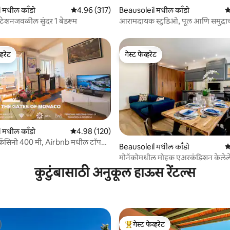
 मधील काँडो
5 पैकी 4.96 सरासरी रेटिंग, 317 रिव्ह्यूज
4.96 (317)
Beausoleil मधील काँडो
5
 स्टेशनजवळील सुंदर 1 बेडरूम
आरामदायक स्टुडिओ, पूल आणि समुद्राचा व
मोनॅकोच्या जवळ
्हरेट
गेस्ट फेव्हरेट
व्हरेट
गेस्ट फेव्हरेट
 मधील काँडो
5 पैकी 4.98 सरासरी रेटिंग, 120 रिव्ह्यूज
4.98 (120)
कॅसिनो 400 मी, Airbnb मधील टॉप
 रिव्ह्यूज
Beausoleil मधील काँडो
5
ंतता
मोनॅकोमधील मोहक एअरकंडिशन केलेले 
अपार्टमेंट
कुटुंबासाठी अनुकूल हाऊस रेंटल्स
गेस्ट फेव्हरेट
टॉप गेस्ट फेव्हरेट