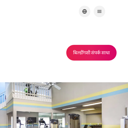
बिल्डींगशी संपर्क साधा