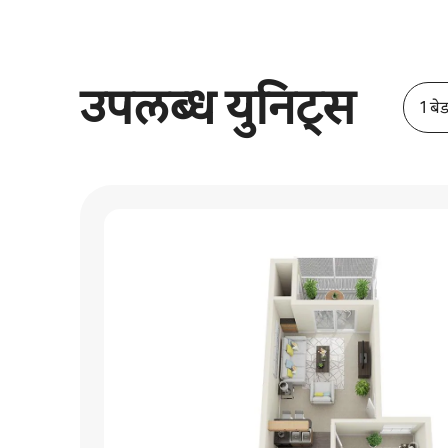
उपलब्ध युनिट्स
1 बे