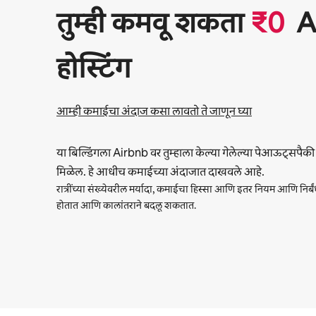
तुम्‍ही कमवू शकता
₹
0
A
होस्टिंग
आम्ही कमाईचा अंदाज कसा लावतो ते जाणून घ्या
या बिल्डिंगला Airbnb वर तुम्हाला केल्या गेलेल्या पेआऊट्सपैक
मिळेल. हे आधीच कमाईच्या अंदाजात दाखवले आहे.
रात्रींच्या संख्येवरील मर्यादा, कमाईचा हिस्सा आणि इतर नियम आणि निर्ब
होतात आणि कालांतराने बदलू शकतात.
तुमची संभाव्य कमाई दरमहा ₹39762 आहे