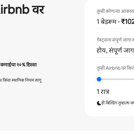
irbnb वर
तुम्ही कोणत्या आकाराच
1 बेडरूम
· ₹1
गेस्ट्सना संपूर्ण जाग
होय, संपूर्ण जा
ी
कमाईचा
२०%
हिस्सा
तुम्ही Airbnb वर किती
ंध किंवा स्थानिक नियम लागू
1 रात्र
ही बिल्डिंग तुम्हाला 