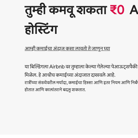
तुम्‍ही कमवू शकता
₹
0
A
होस्टिंग
आम्ही कमाईचा अंदाज कसा लावतो ते जाणून घ्या
या बिल्डिंगला Airbnb वर तुम्हाला केल्या गेलेल्या पेआऊट्सपैक
मिळेल. हे आधीच कमाईच्या अंदाजात दाखवले आहे.
रात्रींच्या संख्येवरील मर्यादा, कमाईचा हिस्सा आणि इतर नियम आणि निर्ब
होतात आणि कालांतराने बदलू शकतात.
तुमची संभाव्य कमाई दरमहा ₹56569 आहे