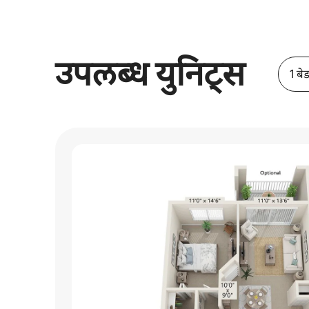
उपलब्ध युनिट्स
1 बे