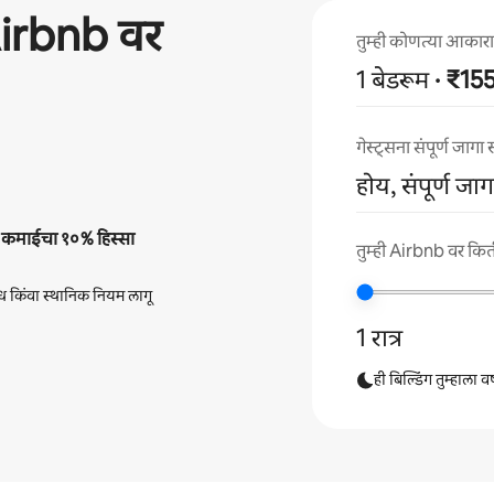
irbnb वर
तुम्ही कोणत्या आकाराच
1 बेडरूम
· ₹1
गेस्ट्सना संपूर्ण जाग
होय, संपूर्ण जा
ी
कमाईचा
१०%
हिस्सा
तुम्ही Airbnb वर किती
ंध किंवा स्थानिक नियम लागू
1 रात्र
ही बिल्डिंग तुम्हाला 