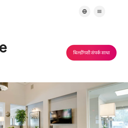
ge
बिल्डींगशी संपर्क साधा