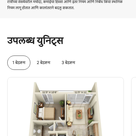
रात्रींच्या संख्येवरील मर्यादा, कमाईचा हिस्सा आणि इतर नियम आणि निर्बंध किंवा स्थानिक
नियम लागू होतात आणि कालांतराने बदलू शकतात.
तुमची संभाव्य कमाई दरमहा ₹65174 आहे
उपलब्ध युनिट्स
1 बेडरूम
2 बेडरूम
3 बेडरूम