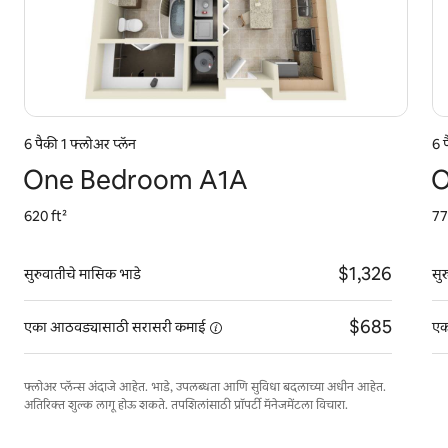
6 पैकी 1 फ्लोअर प्लॅन
6 
One Bedroom A1A
O
620 ft²
77
$1,326
सुरुवातीचे मासिक भाडे
सु
$685
एका आठवड्यासाठी सरासरी
कमाई
एक
फ्लोअर प्लॅन्स अंदाजे आहेत. भाडे, उपलब्धता आणि सुविधा बदलाच्या अधीन आहेत.
अतिरिक्त शुल्क लागू होऊ शकते. तपशिलांसाठी प्रॉपर्टी मॅनेजमेंटला विचारा.