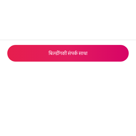
बिल्डींगशी संपर्क साधा
© 2026 Airbnb, Inc.
गोपनीयता
·
अटी
·
कंपनीचे तपशील