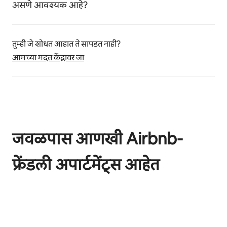
असणे आवश्यक आहे?
तुम्ही जे शोधत आहात ते सापडत नाही?
आमच्या मदत केंद्रावर जा
जवळपास आणखी Airbnb-
फ्रेंडली अपार्टमेंट्स आहेत
0 पैकी 0 आयटम्स दाखवत आहेत