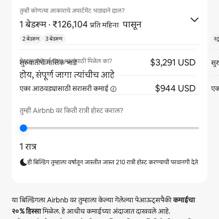
तुम्ही कोणत्या आकाराचे अपार्टमेंट भाड्याने द्याल?
1 बेडरूम
· ₹126,104
पासून
प्रति महिना
2 बेडरूम
3 बेडरूम
स्
$3,291 USD
गेस्ट्सना संपूर्ण जागा स्वतःसाठी मिळेल का?
सुरुवातीचे मासिक भाडे
सु
होय, संपूर्ण जागा त्यांचीच आहे
$944 USD
एका आठवड्यासाठी सरासरी
कमाई
एक
तुम्ही Airbnb वर किती रात्री होस्ट कराल?
1 रात्र
ही बिल्डिंग तुम्हाला वर्षातून जास्तीत जास्त 210 रात्री होस्ट करण्याची परवानगी देते
या बिल्डिंगला Airbnb वर तुम्हाला केल्या गेलेल्या पेआऊट्सपैकी
कमाईचा
२०%
हिस्सा
मिळेल. हे आधीच कमाईच्या अंदाजात दाखवले आहे.