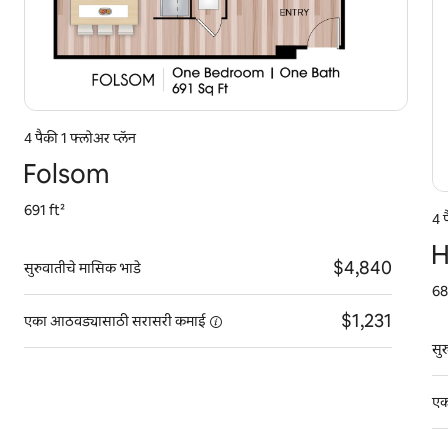
4 पैकी 1 फ्लोअर प्लॅन
Folsom
691 ft²
4 
H
$4,840
सुरुवातीचे मासिक भाडे
68
$1,231
एका आठवड्यासाठी सरासरी
कमाई
सु
एक