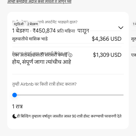
आम्ही कमाईचा अंदाज कसा लावतो ते जाणून घ्या
तुम्ही कोणत्या आकाराचे अपार्टमेंट भाड्याने द्याल?
स्टुडिओ
2 बेडरूम
1 
1 बेडरूम
· ₹450,874
पासून
प्रति महिना
$4,366 USD
सुरुवातीचे मासिक भाडे
सु
गेस्ट्सना संपूर्ण जागा स्वतःसाठी मिळेल का?
$1,309 USD
एका आठवड्यासाठी सरासरी
कमाई
एक
होय, संपूर्ण जागा त्यांचीच आहे
तुम्ही Airbnb वर किती रात्री होस्ट कराल?
1 रात्र
ही बिल्डिंग तुम्हाला वर्षातून जास्तीत जास्त 90 रात्री होस्ट करण्याची परवानगी देते