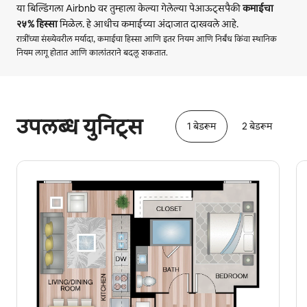
या बिल्डिंगला Airbnb वर तुम्हाला केल्या गेलेल्या पेआऊट्सपैकी
कमाईचा
२५%
हिस्सा
मिळेल. हे आधीच कमाईच्या अंदाजात दाखवले आहे.
रात्रींच्या संख्येवरील मर्यादा, कमाईचा हिस्सा आणि इतर नियम आणि निर्बंध किंवा स्थानिक
नियम लागू होतात आणि कालांतराने बदलू शकतात.
तुमची संभाव्य कमाई दरमहा ₹117135 आहे
उपलब्ध युनिट्स
1 बेडरूम
2 बेडरूम