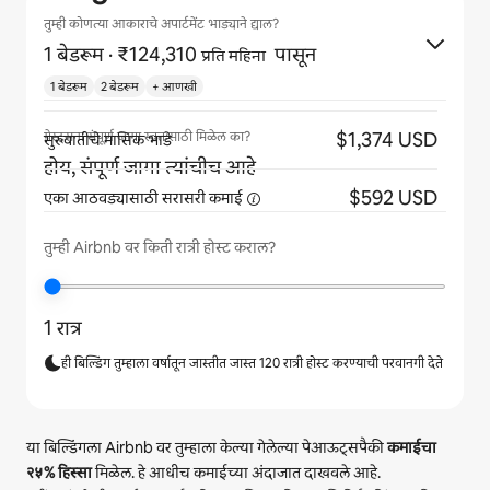
तुम्ही कोणत्या आकाराचे अपार्टमेंट भाड्याने द्याल?
1 बेडरूम
· ₹124,310
पासून
प्रति महिना
1 बेडरूम
2 बेडरूम
+ आणखी
$1,374 USD
गेस्ट्सना संपूर्ण जागा स्वतःसाठी मिळेल का?
सुरुवातीचे मासिक भाडे
होय, संपूर्ण जागा त्यांचीच आहे
$592 USD
एका आठवड्यासाठी सरासरी
कमाई
तुम्ही Airbnb वर किती रात्री होस्ट कराल?
1 रात्र
ही बिल्डिंग तुम्हाला वर्षातून जास्तीत जास्त 120 रात्री होस्ट करण्याची परवानगी देते
या बिल्डिंगला Airbnb वर तुम्हाला केल्या गेलेल्या पेआऊट्सपैकी
कमाईचा
२५%
हिस्सा
मिळेल. हे आधीच कमाईच्या अंदाजात दाखवले आहे.