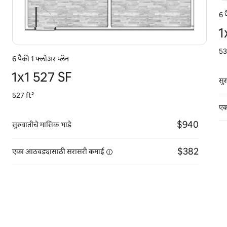
6 
1
53
6 पैकी 1 फ्लोअर प्लॅन
1x1 527 SF
सु
527 ft²
एक
$940
सुरुवातीचे मासिक भाडे
$382
एका आठवड्यासाठी सरासरी
कमाई