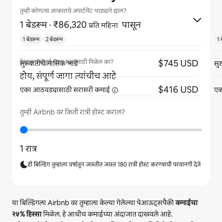
तुम्ही कोणत्या आकाराचे अपार्टमेंट भाड्याने द्याल?
1 बेडरूम
· ₹86,320
पासून
प्रति महिना
1 बेडरूम
2 बेडरूम
1 
$745 USD
गेस्ट्सना संपूर्ण जागा स्वतःसाठी मिळेल का?
सुरुवातीचे मासिक भाडे
सु
होय, संपूर्ण जागा त्यांचीच आहे
$416 USD
एका आठवड्यासाठी सरासरी
कमाई
एक
तुम्ही Airbnb वर किती रात्री होस्ट कराल?
1 रात्र
ही बिल्डिंग तुम्हाला वर्षातून जास्तीत जास्त 180 रात्री होस्ट करण्याची परवानगी देते
या बिल्डिंगला Airbnb वर तुम्हाला केल्या गेलेल्या पेआऊट्सपैकी
कमाईचा
२५%
हिस्सा
मिळेल. हे आधीच कमाईच्या अंदाजात दाखवले आहे.