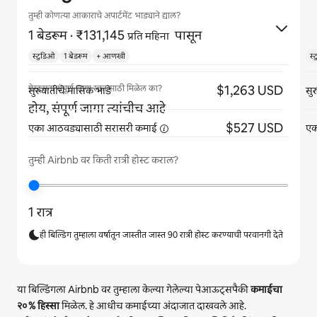
तुम्ही कोणत्या आकाराचे अपार्टमेंट भाड्याने द्याल?
1 बेडरूम
· ₹131,145
पासून
प्रति महिना
स्टुडिओ
1 बेडरूम
+ आणखी
स्
$1,263 USD
गेस्ट्सना संपूर्ण जागा स्वतःसाठी मिळेल का?
सुरुवातीचे मासिक भाडे
सु
होय, संपूर्ण जागा त्यांचीच आहे
$527 USD
एका आठवड्यासाठी सरासरी
कमाई
एक
तुम्ही Airbnb वर किती रात्री होस्ट कराल?
1 रात्र
ही बिल्डिंग तुम्हाला वर्षातून जास्तीत जास्त 90 रात्री होस्ट करण्याची परवानगी देते
या बिल्डिंगला Airbnb वर तुम्हाला केल्या गेलेल्या पेआऊट्सपैकी
कमाईचा
२०%
हिस्सा
मिळेल. हे आधीच कमाईच्या अंदाजात दाखवले आहे.