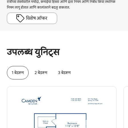
रात्रींच्या संख्येवरील मर्यादा, कमाईचा हिस्सा आणि इतर नियम आणि निर्बंध किंवा स्थानिक
नियम लागू होतात आणि कालांतराने बदलू शकतात.
विशेष ऑफर
तुमची संभाव्य कमाई दरमहा ₹50981 आहे
उपलब्ध युनिट्स
1 बेडरूम
2 बेडरूम
3 बेडरूम