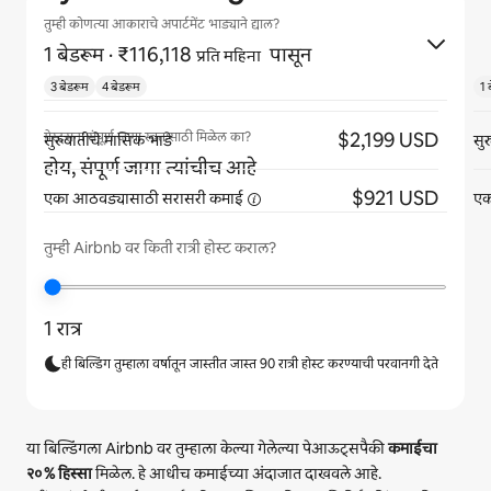
तुम्ही कोणत्या आकाराचे अपार्टमेंट भाड्याने द्याल?
1 बेडरूम
· ₹116,118
पासून
प्रति महिना
3 बेडरूम
4 बेडरूम
1 
$2,199 USD
गेस्ट्सना संपूर्ण जागा स्वतःसाठी मिळेल का?
सुरुवातीचे मासिक भाडे
सु
होय, संपूर्ण जागा त्यांचीच आहे
$921 USD
एका आठवड्यासाठी सरासरी
कमाई
एक
तुम्ही Airbnb वर किती रात्री होस्ट कराल?
1 रात्र
ही बिल्डिंग तुम्हाला वर्षातून जास्तीत जास्त 90 रात्री होस्ट करण्याची परवानगी देते
या बिल्डिंगला Airbnb वर तुम्हाला केल्या गेलेल्या पेआऊट्सपैकी
कमाईचा
२०%
हिस्सा
मिळेल. हे आधीच कमाईच्या अंदाजात दाखवले आहे.