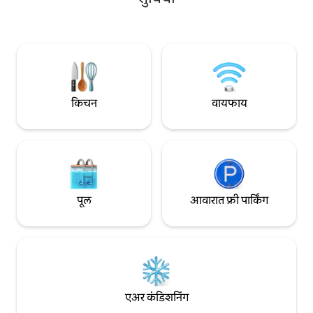
उचलल्यासारखे वाटेल. 
आणि एक छोटी बाजारपेठ आहे, जी तुम्हाला
हस्तनिर्मित आणि जपानी ड
आठवण करून देते की संस्कृती अजूनही तिथे आहे—
5,000 मिलियन ² खाजगी
पण इथे खाली तुम्ही तुमच्या स्वतःच्या जगात आहात.
जोडप्यांसाठी किंवा निसर
इच्छिणाऱ्या प्रत्येकासाठी
किचन
वायफाय
पूल
आवारात फ्री पार्किंग
एअर कंडिशनिंग