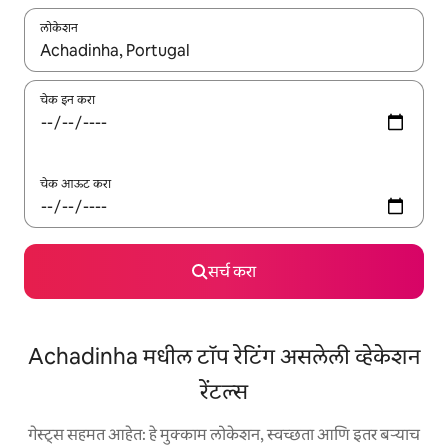
लोकेशन
जेव्हा परिणाम उपलब्ध असतील, तेव्हा वरच्या आणि खाली बाणांच्या किजसह नेव्हिगेट
चेक इन करा
चेक आऊट करा
सर्च करा
Achadinha मधील टॉप रेटिंग असलेली व्हेकेशन
रेंटल्स
गेस्ट्स सहमत आहेत: हे मुक्काम लोकेशन, स्वच्छता आणि इतर बऱ्याच