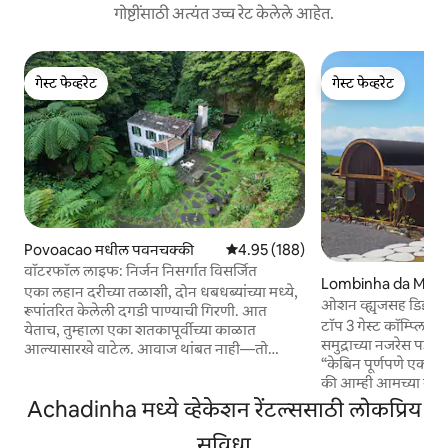
गोष्टींसाठी अत्यंत उच्च रेट केलेले आहेत.
गेस्ट फेव्हरेट
गेस्ट फेव्हरेट
गेस्ट फेव्हरेट
गेस्ट फेव्हरेट
Povoacao मधील पवनचक्की
5 पैकी 4.95 सरासरी रेटिंग, 188 रिव्ह्यूज
4.95 (188)
वॉटरफॉल लाइफ: निर्जन निसर्गात विसर्जित
Lombinha da Maia 
एका लहान दरीच्या तळाशी, दोन धबधब्यांच्या मध्ये,
ओशन व्ह्यूजसह डिझायनर
रूपांतरित केलेली दगडी पाण्याची गिरणी. आत
टॉप 3 गेस्ट कॉम्प्लिमें
येताच, तुम्हाला एका शतकापूर्वीच्या काळात
समुद्राच्या नजरेस पडणा
आल्यासारखे वाटेल. आवाज थांबत नाही—तो
“केबिन पूर्णपणे एकाक
तुम्हाला झोपेतही पाठीसोबत असतो आणि सकाळी
की आम्ही आमच्या स्वत
तुम्हाला ऐकू येणारी पहिली गोष्ट तोच असतो. तुम्ही वर
"होस्ट्स विचारपूर्वक 
Achadinha मध्ये व्हेकेशन रेंटल्ससाठी लोकप्रिय
असलेल्या जुन्या पुलावर गाडी सोडता आणि एका
ट्रीट्ससह वर आणि पलीकडे 
लहान ग्रामीण मार्गावरून खाली उतरता; त्याच्या
सुविधा
आल्यापासून, तुम्हाला त
खाली, प्रॉपर्टी दिसू लागते. शंभर मीटर मागे दोन गावे