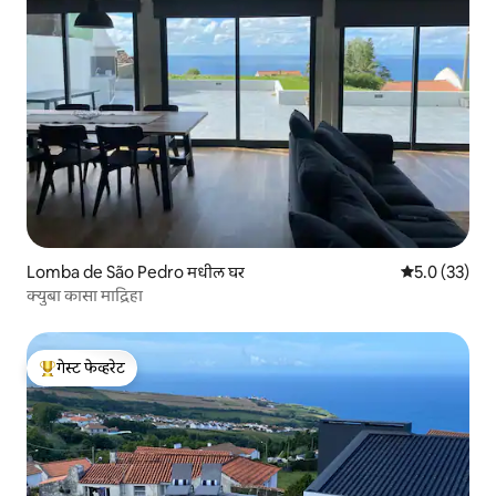
Lomba de São Pedro मधील घर
5 पैकी 5.0 सरासर
5.0 (33)
क्युबा कासा माद्रिहा
गेस्ट फेव्हरेट
टॉप गेस्ट फेव्हरेट