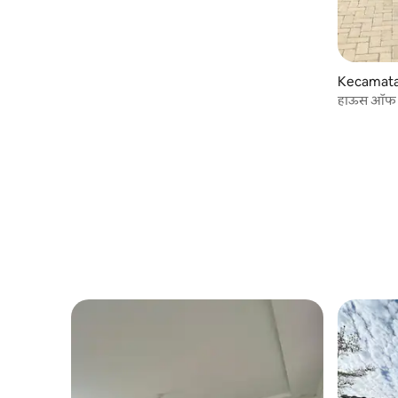
Kecamata
हाऊस ऑफ लून
पेकानबारू