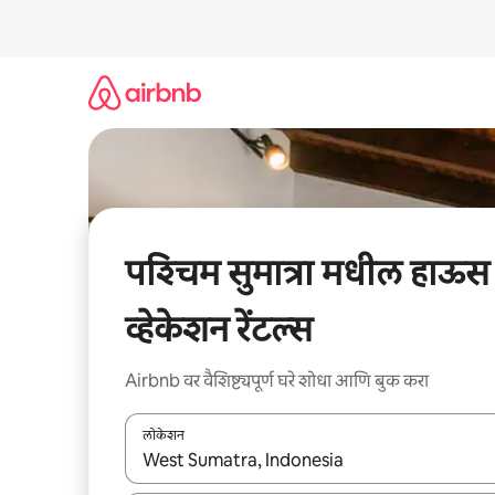
कंटेंटवर
जा
पश्चिम सुमात्रा मधील हाऊस
व्हेकेशन रेंटल्स
Airbnb वर वैशिष्ट्यपूर्ण घरे शोधा आणि बुक करा
लोकेशन
जेव्हा परिणाम उपलब्ध असतील, तेव्हा वरच्या आणि खाली बाणांच्य