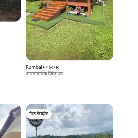
Rumbai मधील घर
आरामदायक फ्रिंज हट
गेस्ट फेव्हरेट
गेस्ट फेव्हरेट