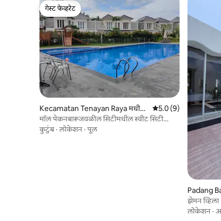
गेस्ट फेव्हरेट
गेस्ट फेव्हरेट
Kecamatan Tenayan Raya मधील
5 पैकी 5.0 सरासरी रेटिंग, 
5.0 (9)
घर
मॉल पेकनबारूजवळील सिटीमधील स्वीट सिटी
हाऊस
कुटुंब
·
लोकेशन
·
पूल
Padang Ba
झेमन व्हिला
लोकेशन
·
आ