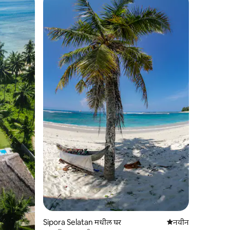
Sipora Selatan मधील घर
नवीन राहण्याची जागा
नवीन