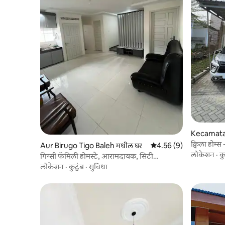
Kecamata
धील घर
क्विला होम
Aur Birugo Tigo Baleh मधील घर
5 पैकी 4.56 सरासरी रेटिंग, 9
4.56 (9)
लोकेशन
·
कु
गिग्सी फॅमिली होमस्टे, आरामदायक, सिटी
सेंटरजवळ
लोकेशन
·
कुटुंब
·
सुविधा