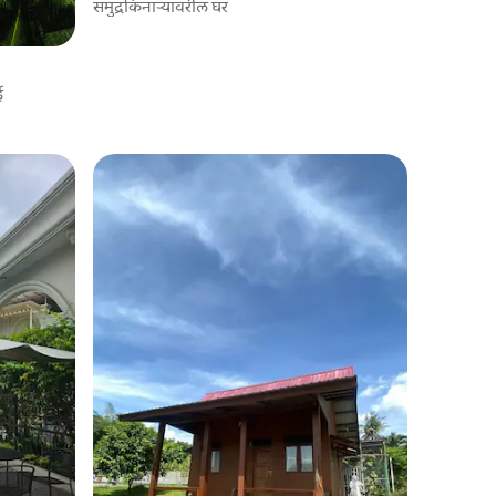
समुद्रकिनाऱ्यावरील घर
ई