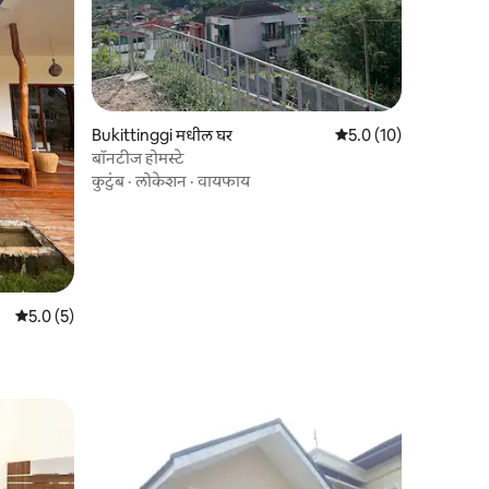
Bukittinggi मधील घर
5 पैकी 5.0 सरासरी रेटिंग, 1
5.0 (10)
बॉनटीज होमस्टे
कुटुंब
·
लोकेशन
·
वायफाय
5 पैकी 5.0 सरासरी रेटिंग, 5 रिव्ह्यूज
5.0 (5)