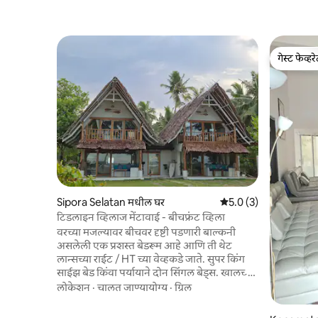
गेस्ट फेव्हर
गेस्ट फेव्हर
Sipora Selatan मधील घर
5 पैकी 5.0 सरासरी रेटिंग, 
5.0 (3)
टिडलाइन व्हिलाज मेंटावाई - बीचफ्रंट व्हिला
वरच्या मजल्यावर बीचवर दृष्टी पडणारी बाल्कनी
असलेली एक प्रशस्त बेडरूम आहे आणि ती थेट
लान्सच्या राईट / HT च्या वेव्हकडे जाते. सुपर किंग
साईझ बेड किंवा पर्यायाने दोन सिंगल बेड्स. खालच्या
मजल्यावर जेवणाचे टेबल, सोफा आणि मुलांसाठी
लोकेशन
·
चालत जाण्यायोग्य
·
ग्रिल
बंकबेड असलेली लाउंज रूम आहे. मोठे आणि खाजगी
ओपन-एअर बाथरूममध्ये गरम पाणी आहे आणि ते