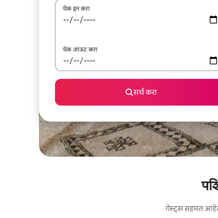
चेक इन करा
चेक आऊट करा
सर्च करा
पश्
गेस्ट्स सहमत आहेत: