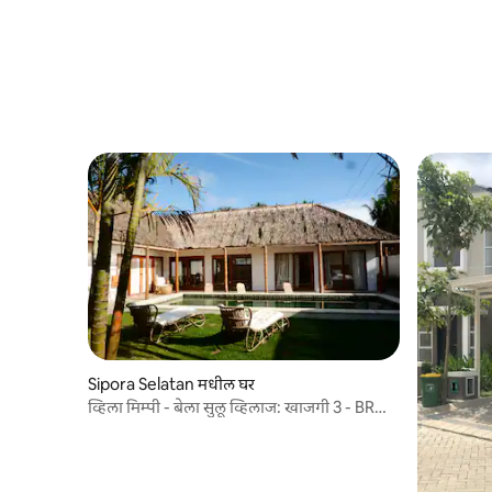
Sipora Selatan मधील घर
व्हिला मिम्पी - बेला सुलू व्हिलाज: खाजगी 3 - BR
व्हिला