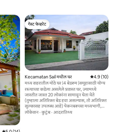
Kecamata
गेस्ट फेव्हरेट
गेस्ट फेव्ह
धील घर
गार्डनसह ट्
गेस्ट फेव्हरेट
गेस्ट फेव्ह
द शार्प्स प
खाजगी 2BR घ
किंवा दीर्घ
असलेल्या म
पूर्णपणे स
मूल्य
·
लोक
स्ट्रीमिंग
घ्या. विश
आहेत. प्रॉपर
Kecamatan Sail मधील घर
5 पैकी 4.9 सरासरी रेटिंग, 1
4.9 (10)
रस्त्याजवळ
मध्य शहरातील मोठे घर |4 बेडरूम |समूहासाठी योग्य
आवाज ऐकू 
रस्त्याच्या कडेला असलेले प्रशस्त घर, ज्यामध्ये
आरामदायक 
जास्तीत जास्त 20 लोकांना सामावून घेता येते
जाण्यासाठी
(तुम्हाला अतिरिक्त बेड हवा असल्यास, तो अतिरिक्त
शुल्कासह उपलब्ध आहे) पेकनबरूच्या मध्यभागी,
पेकनबरू मॉलपासून 5 मिनिटांच्या अंतरावर, लिव्हिंग
लोकेशन
·
कुटुंब
·
आदरातिथ्य
वर्ल्ड मॉल/एसकेए/ट्रान्समार्ट मॉलपासून 7
मिनिटांच्या अंतरावर. पोल्डाच्या जवळ,
गव्हर्नरेटरीजच्या जवळ, खाद्यपदार्थांच्या ठिकाणांनी
5 पैकी 5.0 सरासरी रेटिंग, 14 रिव्ह्यूज
5.0 (14)