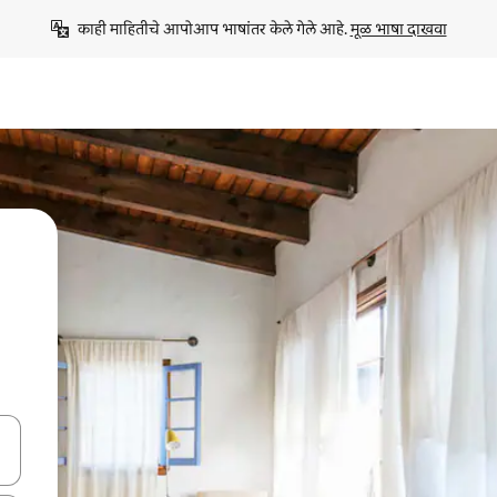
काही माहितीचे आपोआप भाषांतर केले गेले आहे. 
मूळ भाषा दाखवा
ा किजसह नेव्हिगेट करा किंवा स्पर्शाने स्वाइप जेश्चर्स वापरून एक्सप्लोर करा.