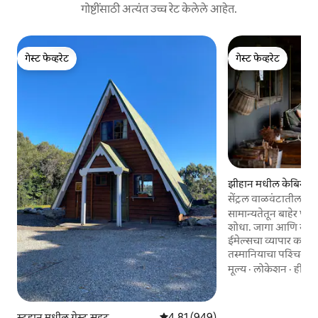
गोष्टींसाठी अत्यंत उच्च रेट केलेले आहेत.
गेस्ट फेव्हरेट
गेस्ट फेव्हरेट
गेस्ट फेव्हरेट
गेस्ट फेव्हरेट
झीहान मधील केबिन
सेंट्रल वाळवंटातील वास्
सामान्यतेतून बाहेर पडा
शोधा. जागा आणि स्वातंत्र्यासाठी ट्रॅफिक आणि
ईमेल्सचा व्यापार करण्
तस्मानियाचा पश्चिम क
आणि आता, तुम्हाला ऐ
मूल्य
·
लोकेशन
·
हीटिं
परिपूर्ण बेसकॅम्प सापडल
प्रत्येक शोधकर्त्यासाठी एक 
रेनफॉरेस्ट्स, बाईकचे ख
स्ट्रहान मधील गेस्ट सुइट
5 पैकी 4.81 सरासरी रेटिंग, 949 रिव्ह्यूज
4.81 (949)