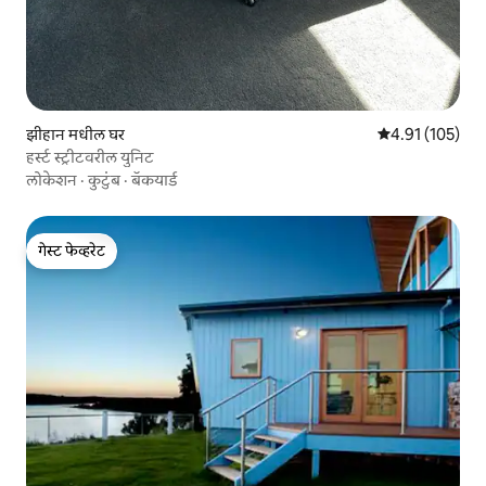
झीहान मधील घर
5 पैकी 4.91 सरासरी
4.91 (105)
हर्स्ट स्ट्रीटवरील युनिट
लोकेशन
·
कुटुंब
·
बॅकयार्ड
गेस्ट फेव्हरेट
गेस्ट फेव्हरेट