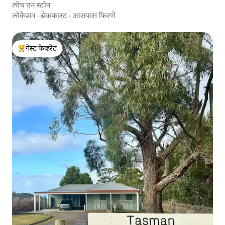
लोच एन स्टोन
लोकेशन
·
ब्रेकफास्ट
·
आसपास फिरणे
गेस्ट फेव्हरेट
टॉप गेस्ट फेव्हरेट