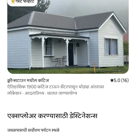
गेस्ट फेव्हरेट
टॉप गेस्ट फेव्हरेट
क्वीन्सटाउन मधील कॉटेज
5 पैकी 5.0 सरासर
5.0 (16)
ऐतिहासिक 1900 कॉटेज टाऊन सेंटरपासून थोड्या अंतरावर
लोकेशन
·
आदरातिथ्य
·
चालत जाण्यायोग्य
एक्सप्लोअर करण्यासाठी डेस्टिनेशन्स
जवळपासची सर्वोत्तम पर्यटन स्थळे