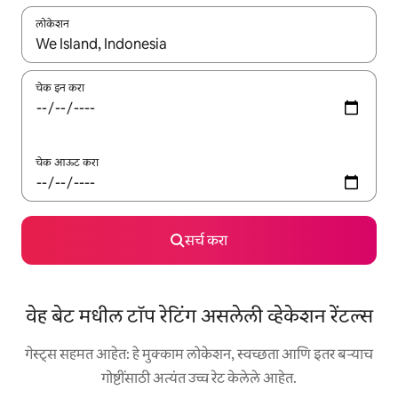
लोकेशन
जेव्हा परिणाम उपलब्ध असतील, तेव्हा वरच्या आणि खाली बाणांच्या किजसह नेव्हिगेट
चेक इन करा
चेक आऊट करा
सर्च करा
वेह बेट मधील टॉप रेटिंग असलेली व्हेकेशन रेंटल्स
गेस्ट्स सहमत आहेत: हे मुक्काम लोकेशन, स्वच्छता आणि इतर बऱ्याच
गोष्टींसाठी अत्यंत उच्च रेट केलेले आहेत.