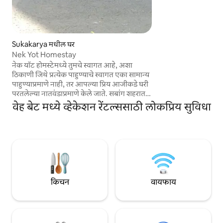
Sukakarya मधील घर
Nek Yot Homestay
नेक यॉट होमस्टेमध्ये तुमचे स्वागत आहे, अशा
ठिकाणी जिथे प्रत्येक पाहुण्याचे स्वागत एका सामान्य
पाहुण्याप्रमाणे नाही, तर आपल्या प्रिय आजीकडे घरी
परतलेल्या नातवंडाप्रमाणे केले जाते. सबांग शहरात,
आजीच्या वारसा घरात वसलेले हे होमस्टे, ज्याचे आता
वेह बेट मध्ये व्हेकेशन रेंटल्ससाठी लोकप्रिय सुविधा
प्रेमाने वारसा स्वीकारले गेले आहे आणि त्याची
काळजी घेतली जाते, ते फक्त झोपण्याच्या जागेपेक्षा
अधिक काहीतरी देते. घराच्या टेरेसवरून, शांत निळ्या
समुद्राचे दृश्य पाहून डोळे ताबडतोब भारून जातात—
जणू समुद्रदेखील एखाद्या सुखद भूतकाळाची गोष्ट
सांगत असेल.
किचन
वायफाय