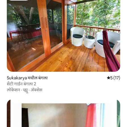
Sukakarya मधील बंगला
5 पैकी 5 सरास
5 (17)
सँटी गार्डन बंगला 2
लोकेशन
·
व्ह्यू
·
ॲक्सेस