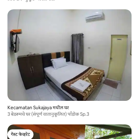
Kecamatan Sukajaya मधील घर
3 बेडरूमचे घर (संपूर्ण वातानुकूलित) पाँडोक Sp.3
गेस्ट फेव्हरेट
गेस्ट फेव्हरेट