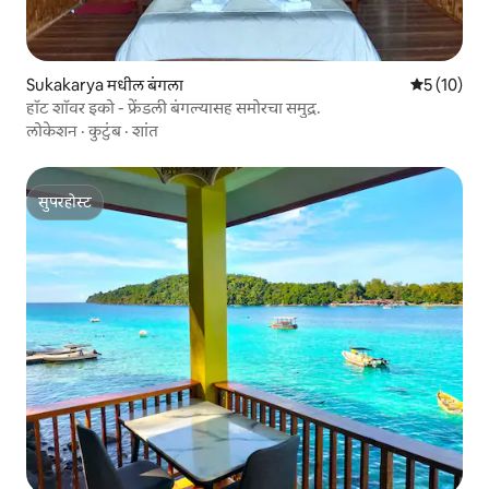
Sukakarya मधील बंगला
5 पैकी 5 सरासर
5 (10)
हॉट शॉवर इको - फ्रेंडली बंगल्यासह समोरचा समुद्र.
लोकेशन
·
कुटुंब
·
शांत
सुपरहोस्ट
सुपरहोस्ट