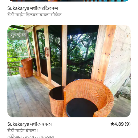
Sukakarya मधील हॉटेल रूम
सँटी गार्डन डिलक्स बंगला सीफ्रंट
सुपरहोस्ट
सुपरहोस्ट
Sukakarya मधील बंगला
5 पैकी 4.89 सरास
4.89 (9)
सँटी गार्डन बंगला 1
लोकेशन
·
कुटुंब
·
जवळपास