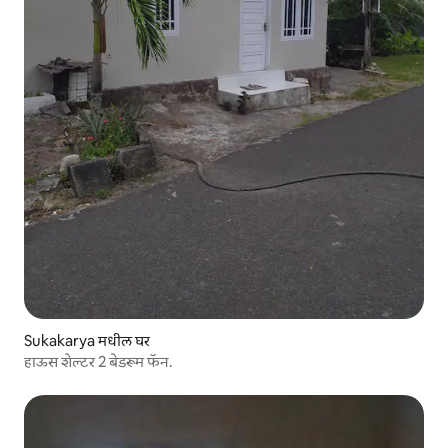
Sukakarya मधील घर
हाऊस शेल्टर 2 बेडरूम फॅन.