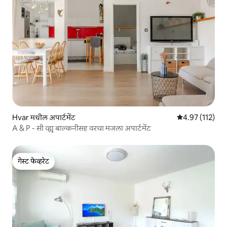
Hvar मधील अपार्टमेंट
5 पैकी 4.97 सरासरी
4.97 (112)
A & P - सी व्ह्यू बाल्कनीसह वरचा मजला अपार्टमेंट
गेस्ट फेव्हरेट
गेस्ट फेव्हरेट