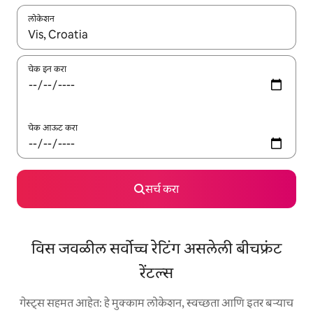
लोकेशन
जेव्हा परिणाम उपलब्ध असतील, तेव्हा वरच्या आणि खाली बाणांच्या किजसह नेव्हिगेट
चेक इन करा
चेक आऊट करा
सर्च करा
विस जवळील सर्वोच्च रेटिंग असलेली बीचफ्रंट
रेंटल्स
गेस्ट्स सहमत आहेत: हे मुक्काम लोकेशन, स्वच्छता आणि इतर बऱ्याच