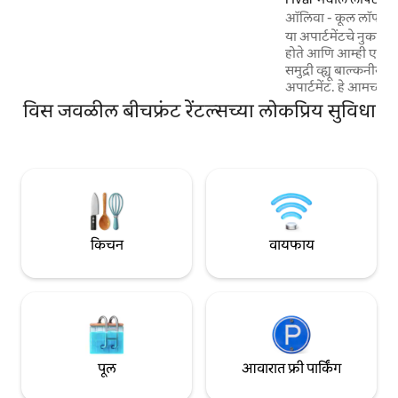
बीचपासून फक्त काही मिनिटांच्या अंतरावर आहे.
ऑलिवा - कूल लॉफ्ट स
प्रेसिडेंट बीचवर विनामूल्य सनलाउंजर्स समाविष्ट
या अपार्टमेंटचे नुकत
आहेत, ज्यामुळे तुमची भूमध्यसागरीय सुट्टी आणखी
होते आणि आम्ही एक नव
संस्मरणीय बनेल.
समुद्री व्ह्यू बाल्कनीस
अपार्टमेंट. हे आमच्या क
मजल्यावर आहे, ज्याचे
विस जवळील बीचफ्रंट रेंटल्सच्या लोकप्रिय सुविधा
अपार्टमेंटमध्ये प्रवेशद्
एरिया (किचन, डायनिंग
लिव्हिंग रूम एरिया) 
दोन लहान मुले असलेल्
कुटुंबासाठी आदर्श. आम
चौकापासून 20/25 मिनिट
किमी/2 किमी दूर आहे.
किचन
वायफाय
पूल
आवारात फ्री पार्किंग