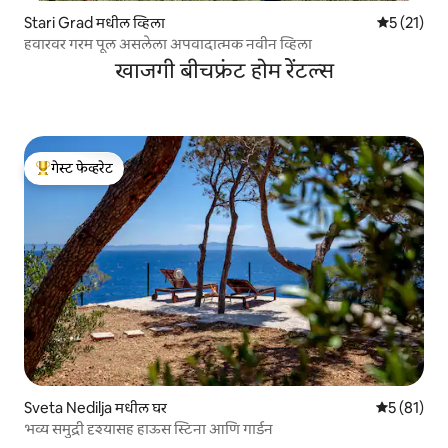
Stari Grad मधील व्हिला
5 पैकी 5 सरास
5 (21)
हवारवर गरम पूल असलेला अपवादात्मक नवीन व्हिला
खाजगी बीचफ्रंट होम रेंटल्स
गेस्ट फेव्हरेट
टॉप गेस्ट फेव्हरेट
Sveta Nedilja मधील घर
5 पैकी 5 सरासर
5 (81)
भव्य समुद्री दृश्यासह हाऊस स्टिना आणि गार्डन