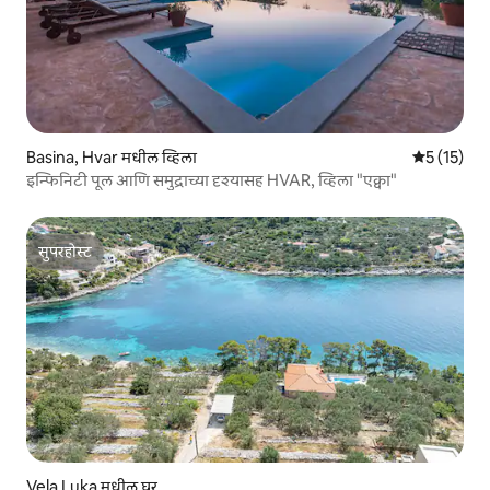
Basina, Hvar मधील व्हिला
5 पैकी 5 सरास
5 (15)
इन्फिनिटी पूल आणि समुद्राच्या दृश्यासह HVAR, व्हिला "एक्वा"
सुपरहोस्ट
सुपरहोस्ट
Vela Luka मधील घर