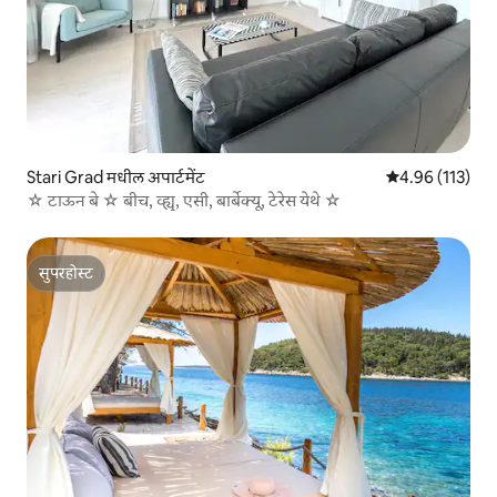
Stari Grad मधील अपार्टमेंट
5 पैकी 4.96 सरासरी
4.96 (113)
☆ टाऊन बे ☆ बीच, व्ह्यू, एसी, बार्बेक्यू, टेरेस येथे ☆
सुपरहोस्ट
सुपरहोस्ट