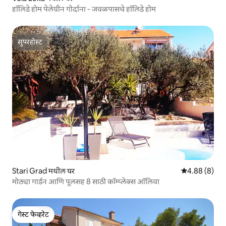
हॉलिडे होम पेलेग्रीन गोर्दाना - जवळपासचे हॉलिडे होम
सुपरहोस्ट
सुपरहोस्ट
Stari Grad मधील घर
5 पैकी 4.88 सरास
4.88 (8)
मोठ्या गार्डन आणि पूलसह 8 साठी कॉम्प्लेक्स ऑलिवा
गेस्ट फेव्हरेट
गेस्ट फेव्हरेट