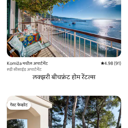
Komiža मधील अपार्टमेंट
5 पैकी 4.98 सरासर
4.98 (91)
रुडी सीसाईड अपार्टमेंट
लक्झरी बीचफ्रंट होम रेंटल्स
गेस्ट फेव्हरेट
गेस्ट फेव्हरेट