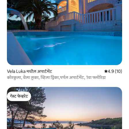
Vela Luka मधील अपार्टमेंट
5 पैकी 4.9 सरासर
4.9 (10)
कोरकुला, वेला लुका, व्हिला ड्रिंका,पर्पल अपार्टमेंट, 1वा फ्लोरिडा
गेस्ट फेव्हरेट
गेस्ट फेव्हरेट