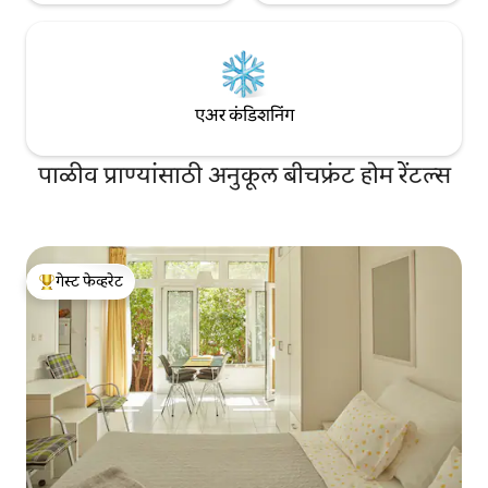
एअर कंडिशनिंग
पाळीव प्राण्यांसाठी अनुकूल बीचफ्रंट होम रेंटल्स
गेस्ट फेव्हरेट
टॉप गेस्ट फेव्हरेट