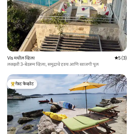
Vis मधील व्हिला
5 पैकी 5 सरा
5 (3)
लक्झरी 3-बेडरूम व्हिला, समुद्राचे दृश्य आणि खाजगी पूल
गेस्ट फेव्हरेट
टॉप गेस्ट फेव्हरेट