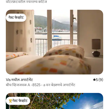
वॉटरफ्रंटवरील नयनरम्य कॉटेज
गेस्ट फेव्हरेट
गेस्ट फेव्हरेट
Vis मधील अपार्टमेंट
5 पैकी 5 सरा
5 (9)
बीच व्हिजजवळ A -8525 - a वन बेडरूमचे अपार्टमेंट
गेस्ट फेव्हरेट
टॉप गेस्ट फेव्हरेट