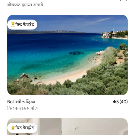
बीचफ्रंट हाऊस अगावे
गेस्ट फेव्हरेट
टॉप गेस्ट फेव्हरेट
Bol मधील व्हिला
5 पैकी 5 सरासर
5 (40)
क्लिफ हाऊस बोल
गेस्ट फेव्हरेट
टॉप गेस्ट फेव्हरेट