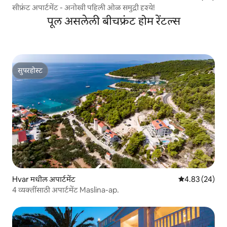
सीफ्रंट अपार्टमेंट - अनोखी पहिली ओळ समुद्री दृश्ये!
पूल असलेली बीचफ्रंट होम रेंटल्स
सुपरहोस्ट
सुपरहोस्ट
Hvar मधील अपार्टमेंट
5 पैकी 4.83 सरासरी
4.83 (24)
4 व्यक्तींसाठी अपार्टमेंट Maslina-ap.