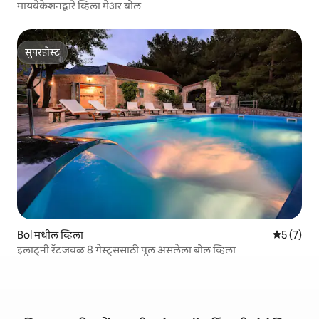
मायवेकेशनद्वारे व्हिला मेअर बोल
सुपरहोस्ट
सुपरहोस्ट
Bol मधील व्हिला
5 पैकी 5 सरा
5 (7)
झ्लाट्नी रॅटजवळ 8 गेस्ट्ससाठी पूल असलेला बोल व्हिला