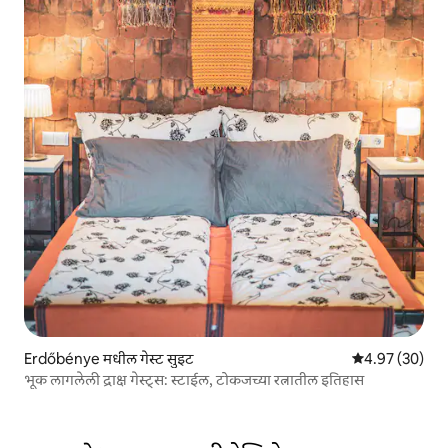
Erdőbénye मधील गेस्ट सुइट
5 पैकी 4.97 सरासरी
4.97 (30)
भूक लागलेली द्राक्ष गेस्ट्स: स्टाईल, टोकजच्या रत्नातील इतिहास