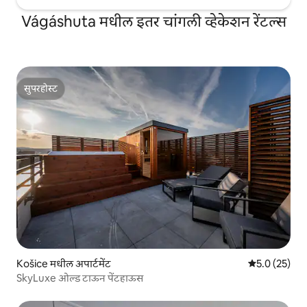
Vágáshuta मधील इतर चांगली व्हेकेशन रेंटल्स
सुपरहोस्ट
सुपरहोस्ट
Košice मधील अपार्टमेंट
5 पैकी 5.0 सरासर
5.0 (25)
SkyLuxe ओल्ड टाऊन पेंटहाऊस