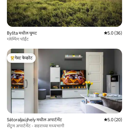
Byšta मधील घुमट
5 पैकी 5.0 सरासर
5.0 (36)
ग्लॅम्पिंग पॉईंट
गेस्ट फेव्हरेट
टॉप गेस्ट फेव्हरेट
Sátoraljaújhely मधील अपार्टमेंट
5 पैकी 5.0 सरासर
5.0 (20)
सेंट्रूम अपार्टमेंट - शहराच्या मध्यभागी