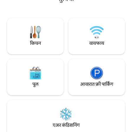
सकाळच्या सुरुवातीसाठी 
बाहेरील ग्रिल, फायरप्लेस आणि एक कॅल्ड्रॉन
आहेत!
जेणेकरून कॉटेजमधील गेस्ट्सची गोपनीयता जपली
जाईल. हॉट टब समाविष्ट आहे, परंतु पाणी गरम
करण्यासाठी आवश्यक असलेले लाकूड अतिरिक्त
पैसे दिले जातात. आम्ही या मुकुट असलेल्या ठिकाणी
वासा शोधत आहोत.
किचन
वायफाय
पूल
आवारात फ्री पार्किंग
एअर कंडिशनिंग