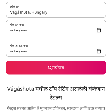
लोकेशन
जेव्हा परिणाम उपलब्ध असतील, तेव्हा वरच्या आणि खाली बाणांच्या किजसह नेव्हिगेट
चेक इन करा
चेक आऊट करा
सर्च करा
Vágáshuta मधील टॉप रेटिंग असलेली व्हेकेशन
रेंटल्स
गेस्ट्स सहमत आहेत: हे मुक्काम लोकेशन, स्वच्छता आणि इतर बऱ्याच