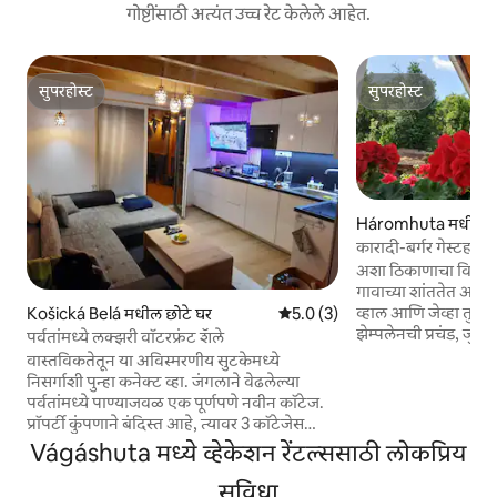
गोष्टींसाठी अत्यंत उच्च रेट केलेले आहेत.
सुपरहोस्ट
सुपरहोस्ट
सुपरहोस्ट
सुपरहोस्ट
Háromhuta मधील 
कारादी-बर्गर गेस्टहा
अशा ठिकाणाचा विचार क
गावाच्या शांततेत आणि 
व्हाल आणि जेव्हा तुम्ही
Košická Belá मधील छोटे घर
5 पैकी 5.0 सरासरी रेटिंग, 3 रिव्ह्यूज
5.0 (3)
झेम्पलेनची प्रचंड, जुनी
पर्वतांमध्ये लक्झरी वॉटरफ्रंट शॅले
कुजबुजतील. कारादी-बर्
वास्तविकतेतून या अविस्मरणीय सुटकेमध्ये
100 वर्षे जुने, दगडी, व
निसर्गाशी पुन्हा कनेक्ट व्हा. जंगलाने वेढलेल्या
जिथे गेल्या शतकातील
पर्वतांमध्ये पाण्याजवळ एक पूर्णपणे नवीन कॉटेज.
मिळते. आम्हाला तुमचा विश्रांती काळ त्वरित
प्रॉपर्टी कुंपणाने बंदिस्त आहे, त्यावर 3 कॉटेजेस
स्टाईलिशपणे सुरू व्हाव
आहेत. प्रत्येकाची स्वतःची गोपनीयता आहे, प्रत्यक्षात
Vágáshuta मध्ये व्हेकेशन रेंटल्ससाठी लोकप्रिय
घरात तुमची वाट पाहत
एक पार्किंगची जागा, स्वतःचे प्रवेशद्वार, प्रत्यक्षात
बाटली थंडगार कारादी
पाण्याकडे जाणार्‍या पायऱ्या, स्वतःची जकुझी, एक
सुविधा