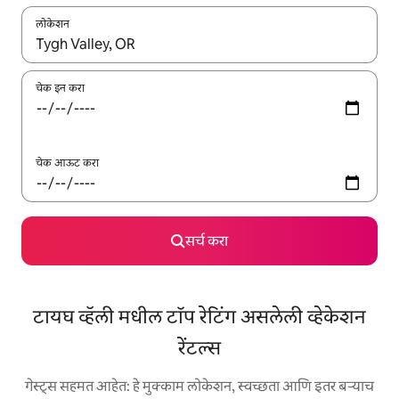
लोकेशन
जेव्हा परिणाम उपलब्ध असतील, तेव्हा वरच्या आणि खाली बाणांच्या किजसह नेव्हिगेट
चेक इन करा
चेक आऊट करा
सर्च करा
टायघ व्हॅली मधील टॉप रेटिंग असलेली व्हेकेशन
रेंटल्स
गेस्ट्स सहमत आहेत: हे मुक्काम लोकेशन, स्वच्छता आणि इतर बऱ्याच