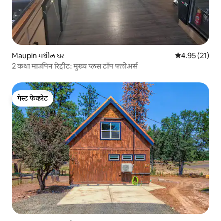
Maupin मधील घर
5 पैकी 4.95 सरासर
4.95 (21)
2 कथा माउपिन रिट्रीट: मुख्य प्लस टॉप फ्लोअर्स
गेस्ट फेव्हरेट
गेस्ट फेव्हरेट