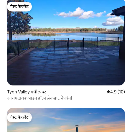
गेस्ट फेव्हरेट
गेस्ट फेव्हरेट
Tygh Valley मधील घर
5 पैकी 4.9 सरासर
4.9 (10)
आरामदायक पाइन हॉलो लेकफ्रंट केबिन!
गेस्ट फेव्हरेट
गेस्ट फेव्हरेट