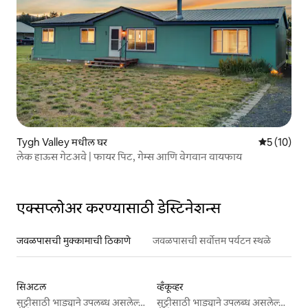
Tygh Valley मधील घर
5 पैकी 5 सरासर
5 (10)
लेक हाऊस गेटअवे | फायर पिट, गेम्स आणि वेगवान वायफाय
एक्सप्लोअर करण्यासाठी डेस्टिनेशन्स
जवळपासची मुक्कामाची ठिकाणे
जवळपासची सर्वोत्तम पर्यटन स्थळे
सिअटल
व्हँकूव्हर
सुट्टीसाठी भाड्याने उपलब्ध असलेल्या जागा
सुट्टीसाठी भाड्याने उपलब्ध असलेल्या जागा