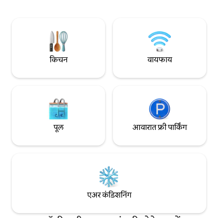
न्हाले • खाजगी फ्लशिंग बाथरूम, आऊटडोअर
उशी, स्वयंपाक करण्यास
शॉवर, लक्झरी रोब्ज • बाहेरील सुसज्ज स्वयंपाकघर:
सुसज्ज स्वयंपाकघर, व
शेतातील ताजी अंडी, पॅनकेक मिक्स, कॉफी •
कंडिशनर, हिवाळ्यासाठ
मैत्रीपूर्ण अल्पाका, शेळ्या, कोंबड्या, रस्त्याचा आवाज
रिक्लाइनिंग La-Z-Bo
नाही, लपलेले शुल्क नाही *पूर्ण अनुभवासाठी दोन
बेडरूममध्ये स्मार्ट टीव्
रात्रींची शिफारस केली जाते*
किचन
वायफाय
पूल
आवारात फ्री पार्किंग
एअर कंडिशनिंग