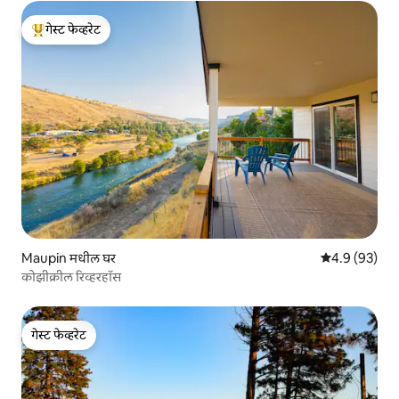
गेस्ट फेव्हरेट
टॉप गेस्ट फेव्हरेट
Maupin मधील घर
5 पैकी 4.9 सरासर
4.9 (93)
कोझीक्रील रिव्हरहॉस
गेस्ट फेव्हरेट
गेस्ट फेव्हरेट