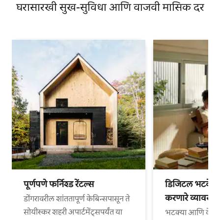
घरासारखी सुख-सुविधा आणि वाजवी मासिक दर
पूर्णपणे फर्निश्ड रेंटल्स
डिजिटल भटके आ
करणारे व्यावसा
डोंगरावरील शांततापूर्ण केबिन्सपासून ते
सोयीस्कर शहरी अपार्टमेंट्सपर्यंत या
भटक्या आणि वेगळ्