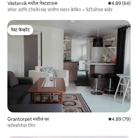
Västervik मधील गेस्टहाऊस
5 पैकी 4.89 सरासरी
4.89 (64)
शॉवर आणि टॉयलेटसह ग्रामीण लहान केबिन + पॅटीओच्या बाहेर
गेस्ट फेव्हरेट
गेस्ट फेव्हरेट
Grantorpet मधील घर
5 पैकी 4.89 सरासरी
4.89 (79)
फॉस्फोर्नवर लिंग