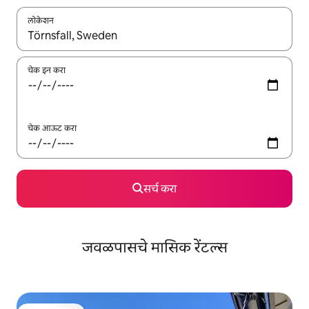
लोकेशन
जेव्हा परिणाम उपलब्ध असतील, तेव्हा वरच्या आणि खाली बाणांच्या किजसह नेव्हिगेट
चेक इन करा
चेक आऊट करा
सर्च करा
जवळपासचे मासिक रेंटल्स