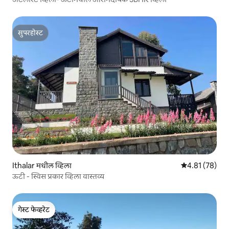
सुपरहोस्ट
सुपरहोस्ट
Ithalar मधील व्हिला
5 पैकी 4.81 सरासर
4.81 (78)
ऊटी - स्विस प्रकार व्हिला वास्तव्य
गेस्ट फेव्हरेट
गेस्ट फेव्हरेट