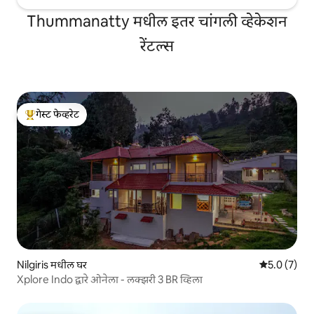
Thummanatty मधील इतर चांगली व्हेकेशन
रेंटल्स
गेस्ट फेव्हरेट
टॉप गेस्ट फेव्हरेट
Nilgiris मधील घर
5 पैकी 5.0 सरास
5.0 (7)
Xplore Indo द्वारे ओनेला - लक्झरी 3 BR व्हिला