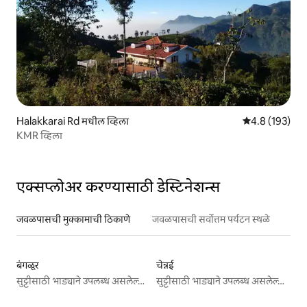
Halakkarai Rd मधील व्हिला
5 पैकी 4.8 सरासरी
4.8 (193)
KMR व्हिला
एक्सप्लोअर करण्यासाठी डेस्टिनेशन्स
जवळपासची मुक्कामाची ठिकाणे
जवळपासची सर्वोत्तम पर्यटन स्थळे
बंगळूर
चेन्नई
सुट्टीसाठी भाड्याने उपलब्ध असलेल्या जागा
सुट्टीसाठी भाड्याने उपलब्ध असलेल्या जागा