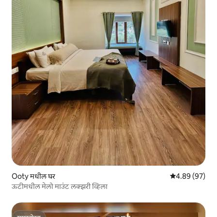
Ooty मधील घर
5 पैकी 4.89 सरासरी
4.89 (97)
ऊटीमधील मेलो माउंट लक्झरी व्हिला