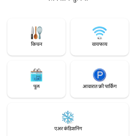
खाद्यपदार्थ डिलिव्हर केले जाती
आधुनिक आरामाशी सुंदर मिश्रण आहे. क्लासिक
चहाच्या कॉफी नूडल्सव
फोर-पोस्टर बेड्समध्ये आराम करा किंवा आमच्या
केअरटेकर आहे - स्विगी झोमाटोला देखील दरवाजा
अनोख्या स्कायलाईट बाथरूममध्ये ताऱ्यांखाली शॉवर
डिलिव्हर केला जातो - Nearby रेस्टॉरंट्स उपलब्ध
घ्या. कौटुंबिक सहलीसाठी किंवा एकाग्र, प्रेरणादायी
आहेत
विश्रांतीसाठी योग्य. ढगांच्या वर निर्विघ्न शांततेचा
अनुभव घ्या.
किचन
वायफाय
पूल
आवारात फ्री पार्किंग
एअर कंडिशनिंग