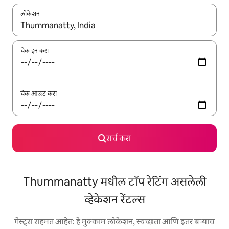
लोकेशन
जेव्हा परिणाम उपलब्ध असतील, तेव्हा वरच्या आणि खाली बाणांच्या किजसह नेव्हिगेट
चेक इन करा
चेक आऊट करा
सर्च करा
Thummanatty मधील टॉप रेटिंग असलेली
व्हेकेशन रेंटल्स
गेस्ट्स सहमत आहेत: हे मुक्काम लोकेशन, स्वच्छता आणि इतर बऱ्याच